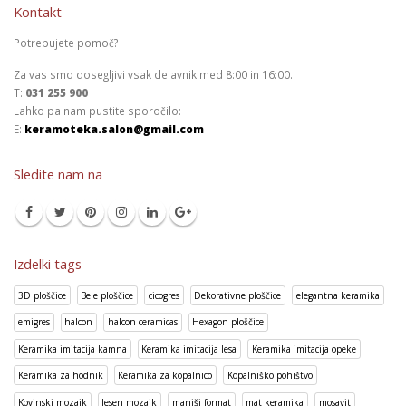
Kontakt
Potrebujete pomoč?
Za vas smo dosegljivi vsak delavnik med 8:00 in 16:00.
T:
031 255 900
Lahko pa nam pustite sporočilo:
E:
keramoteka.salon@gmail.com
Sledite nam na
Izdelki tags
3D ploščice
Bele ploščice
cicogres
Dekorativne ploščice
elegantna keramika
emigres
halcon
halcon ceramicas
Hexagon ploščice
Keramika imitacija kamna
Keramika imitacija lesa
Keramika imitacija opeke
Keramika za hodnik
Keramika za kopalnico
Kopalniško pohištvo
Kovinski mozaik
lesen mozaik
manjši format
mat keramika
mosavit