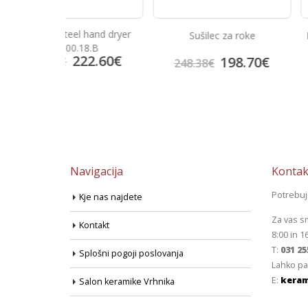
l hand dryer
Sušilec za roke
Inox sušilec za rok
18.B
22.60
€
198.70
€
222
248.38
€
278.25
€
Navigacija
Kontak
Potrebu
Kje nas najdete
Za vas s
Kontakt
8:00 in 1
T:
031 25
Splošni pogoji poslovanja
Lahko pa
E:
keram
Salon keramike Vrhnika