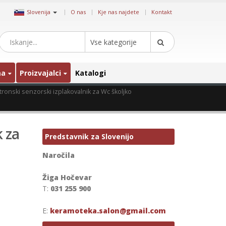
|
Slovenija
O nas
Kje nas najdete
Kontakt
Vse kategorije
ma
Proizvajalci
Katalogi
tronski senzorski izplakovalnik za Wc školjko
k za
Predstavnik za Slovenijo
Naročila
Žiga Hočevar
T:
031 255 900
E:
keramoteka.salon@gmail.com