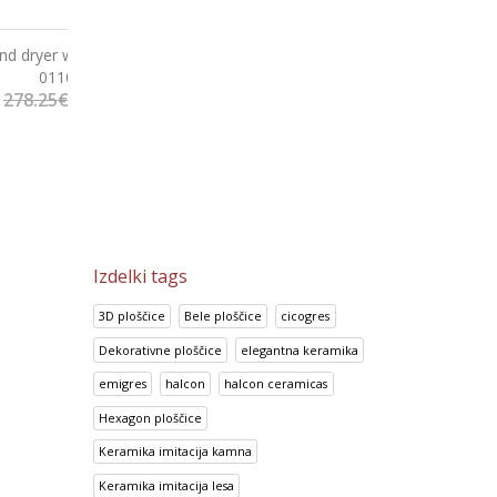
 button
Stainless steel hand dryer
Sušilec za roke
01100.18.B
60
€
222.60
€
198.70
278.25
€
248.38
€
Izdelki tags
3D ploščice
Bele ploščice
cicogres
Dekorativne ploščice
elegantna keramika
emigres
halcon
halcon ceramicas
Hexagon ploščice
Keramika imitacija kamna
Keramika imitacija lesa