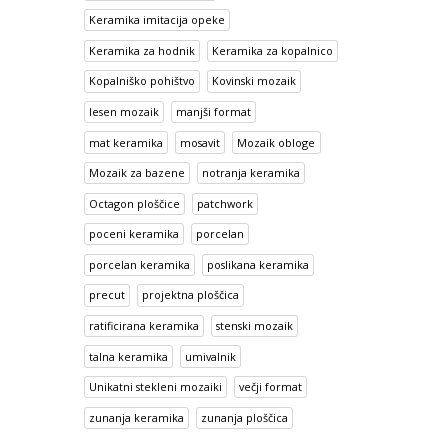
Keramika imitacija opeke
Keramika za hodnik
Keramika za kopalnico
Kopalniško pohištvo
Kovinski mozaik
lesen mozaik
manjši format
mat keramika
mosavit
Mozaik obloge
Mozaik za bazene
notranja keramika
Octagon ploščice
patchwork
poceni keramika
porcelan
porcelan keramika
poslikana keramika
precut
projektna ploščica
ratificirana keramika
stenski mozaik
talna keramika
umivalnik
Unikatni stekleni mozaiki
večji format
zunanja keramika
zunanja ploščica