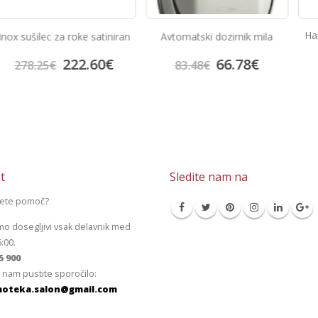
Hand dryer with push
e satiniran
Avtomatski dozirnik mila
01100.18.W
222.
.60
€
66.78
€
278.25
€
83.48
€
t
Sledite nam na
jete pomoč?
mo dosegljivi vsak delavnik med
6:00.
5 900
 nam pustite sporočilo:
oteka.salon@gmail.com