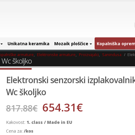
Unikatna keramika
Mozaik ploščice
Kopalniška opre
opalniške armature
,
Elektronske armature
,
Proizvajalci
,
Sanindusa
Elek
a Wc školjko
Elektronski senzorski izplakovalni
Wc školjko
654.31
€
817.88
€
Kakovost:
1. class / Made in EU
Cena za:
/kos