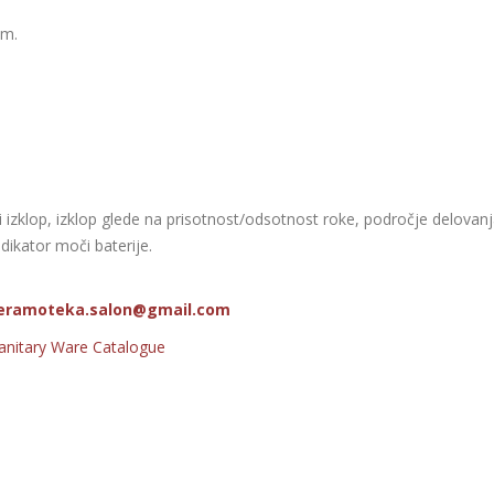
em.
ti izklop, izklop glede na prisotnost/odsotnost roke, področje delovan
ndikator moči baterije.
eramoteka.salon@gmail.com
anitary Ware Catalogue