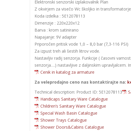
Elektronski senzorski izplakovalnik Plan
Z okvirjem za visečo Wc školjko in transformatorj
Koda izdelka : 5E12078113
Dimenzije : 220x220x12
Barva : krom satinirano
Napajanje: 9V adapter
Priporočen pritisk vode 1,0 – 8,0 bar (7,3-116 PSI)
Za izpust treh ali šestih litrov vode.
Nastavljiv radij senzorja. Funkcije ( časovni varnos
senzorja….) nastavljive z daljinskim upravljalcem. I
Cenik in katalog za armature
Za veleprodajno ceno nas kontaktirajte na:
k
Technical description: Product ID: 5E12078113
S
Handicaps Sanitary Ware Catalogue
Children’s Sanitary Ware Catalogue
Special Wash Basin Catalogue
Shower Trays Catalogue
Shower Doors&Cabins Catalogue