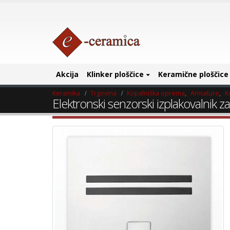
Akcija
Klinker ploščice
Keramične ploščice
Keramika
Trgovina
Kopalniška oprema
,
Armature
,
K
Elektronski senzorski izplakovalnik z