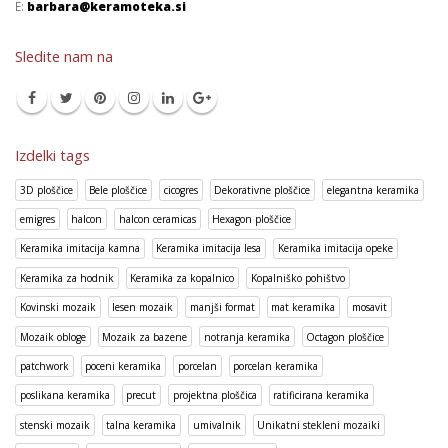
E:
barbara@keramoteka.si
Sledite nam na
Izdelki tags
3D ploščice
Bele ploščice
cicogres
Dekorativne ploščice
elegantna keramika
emigres
halcon
halcon ceramicas
Hexagon ploščice
Keramika imitacija kamna
Keramika imitacija lesa
Keramika imitacija opeke
Keramika za hodnik
Keramika za kopalnico
Kopalniško pohištvo
Kovinski mozaik
lesen mozaik
manjši format
mat keramika
mosavit
Mozaik obloge
Mozaik za bazene
notranja keramika
Octagon ploščice
patchwork
poceni keramika
porcelan
porcelan keramika
poslikana keramika
precut
projektna ploščica
ratificirana keramika
stenski mozaik
talna keramika
umivalnik
Unikatni stekleni mozaiki