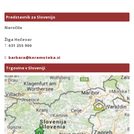
Predstavnik za Slovenijo
Naročila
Žiga Hočevar
T:
031 255 900
E:
barbara@keramoteka.si
Trgovine v Sloveniji