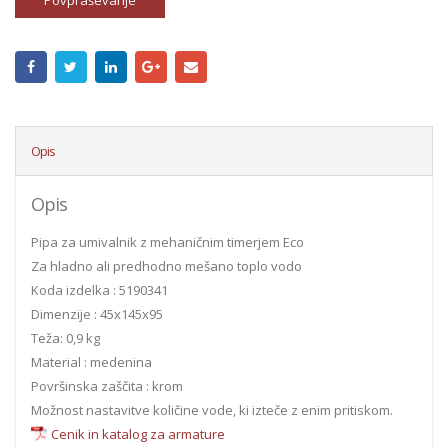
Povpraševanje
Opis
Opis
Pipa za umivalnik z mehaničnim timerjem Eco
Za hladno ali predhodno mešano toplo vodo
Koda izdelka : 5190341
Dimenzije : 45x145x95
Teža: 0,9 kg
Material : medenina
Površinska zaščita : krom
Možnost nastavitve količine vode, ki izteče z enim pritiskom.
Cenik in katalog za armature