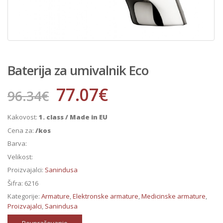
Baterija za umivalnik Eco
77.07
€
96.34
€
Kakovost:
1. class / Made in EU
Cena za:
/kos
Barva:
Velikost:
Proizvajalci:
Sanindusa
Šifra:
6216
Kategorije:
Armature
,
Elektronske armature
,
Medicinske armature
,
Proizvajalci
,
Sanindusa