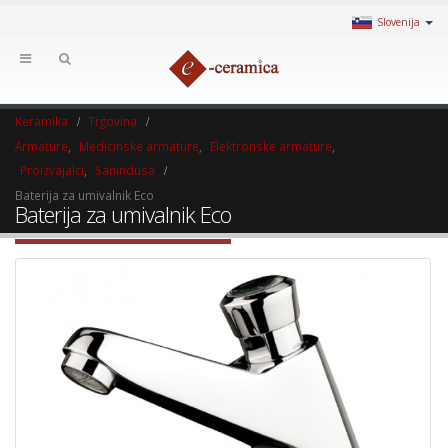
Slovenija
Keramika
Trgovina
Armature
,
Medicinske armature
,
Elektronske armature
,
Proizvajalci
,
Sanindusa
Baterija za umivalnik Eco
Baterija za umivalnik Eco