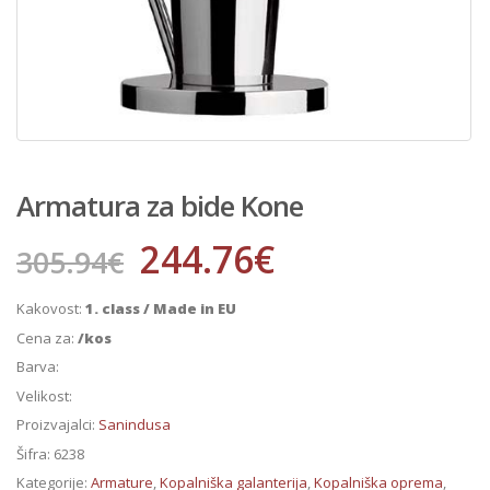
Armatura za bide Kone
244.76
€
305.94
€
Kakovost:
1. class / Made in EU
Cena za:
/kos
Barva:
Velikost:
Proizvajalci:
Sanindusa
Šifra:
6238
Kategorije:
Armature
,
Kopalniška galanterija
,
Kopalniška oprema
,