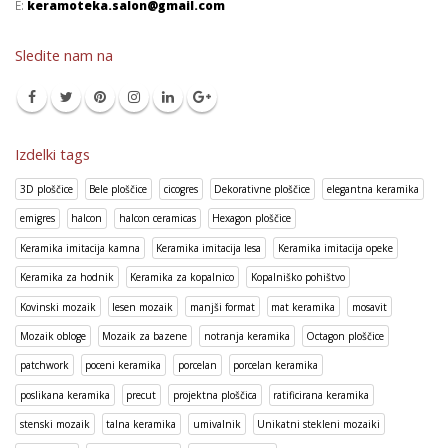
E:
keramoteka.salon@gmail.com
Sledite nam na
Izdelki tags
3D ploščice
Bele ploščice
cicogres
Dekorativne ploščice
elegantna keramika
emigres
halcon
halcon ceramicas
Hexagon ploščice
Keramika imitacija kamna
Keramika imitacija lesa
Keramika imitacija opeke
Keramika za hodnik
Keramika za kopalnico
Kopalniško pohištvo
Kovinski mozaik
lesen mozaik
manjši format
mat keramika
mosavit
Mozaik obloge
Mozaik za bazene
notranja keramika
Octagon ploščice
patchwork
poceni keramika
porcelan
porcelan keramika
poslikana keramika
precut
projektna ploščica
ratificirana keramika
stenski mozaik
talna keramika
umivalnik
Unikatni stekleni mozaiki