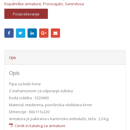
Kopalniške armature
,
Proizvajalci
,
Sanindusa
Povpraševanje
Opis
Opis
Pipa za bide Kone
Z mehanizmom za odpiranje odtoka
Koda izdelka : 5320400
Material: medenina, površinska obdelava krom
Dimenzije : 60x111x220
Armatura je pakirana v kartonsko embalažo, teža : 2,0 kg.
Cenik in katalog za armature