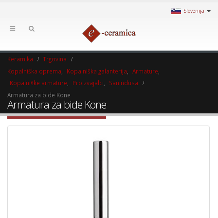
Slovenija
Keramika
Trgovina
Kopalniška oprema
,
Kopalniška galanterija
,
Armature
,
Kopalniške armature
,
Proizvajalci
,
Sanindusa
Armatura za bide Kone
Armatura za bide Kone