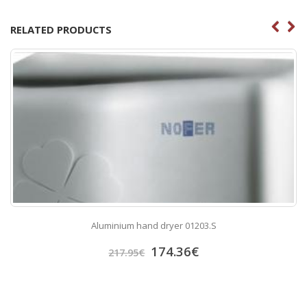
RELATED PRODUCTS
Aluminium hand dryer 01203.S
174.36
€
217.95
€