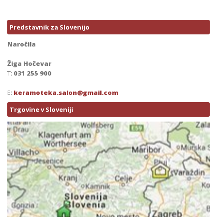
Predstavnik za Slovenijo
Naročila
Žiga Hočevar
T:
031 255 900
E:
keramoteka.salon@gmail.com
Trgovine v Sloveniji