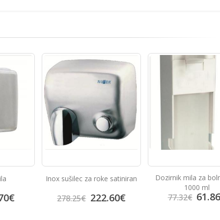
Dozirnik mila za bolnišnice
e satiniran
Jet sušilec za ro
1000 ml
61.86
€
.60
€
798.
77.32
€
997.50
€