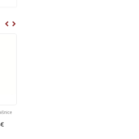
ke
Soap dispenser satin 03022.S
Dozirnik mila
00
€
31.70
€
31.70
€
39.62
€
39.62
€