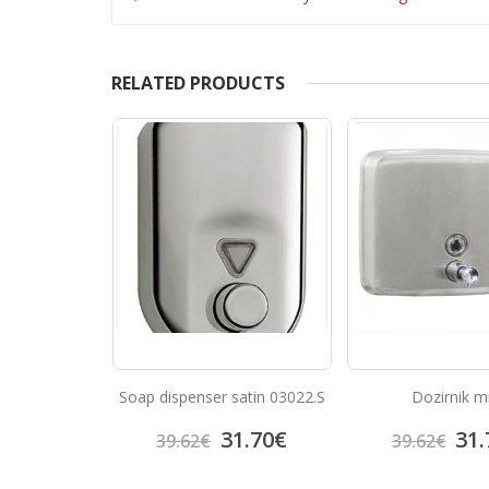
RELATED PRODUCTS
satin 03022.S
Dozirnik mila
Inox sušilec za rok
1.70
€
31.70
€
222
39.62
€
278.25
€