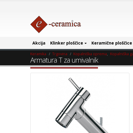
Akcija
Klinker ploščice
Keramične ploščice
Keramika
Trgovina
Kopalniška oprema
,
Kopalniška ga
Armatura T za umivalnik