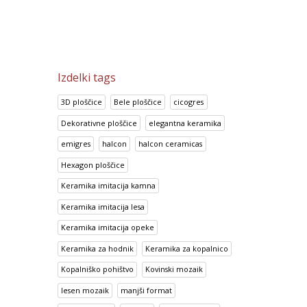
Izdelki tags
3D ploščice
Bele ploščice
cicogres
Dekorativne ploščice
elegantna keramika
emigres
halcon
halcon ceramicas
Hexagon ploščice
Keramika imitacija kamna
Keramika imitacija lesa
Keramika imitacija opeke
Keramika za hodnik
Keramika za kopalnico
Kopalniško pohištvo
Kovinski mozaik
lesen mozaik
manjši format