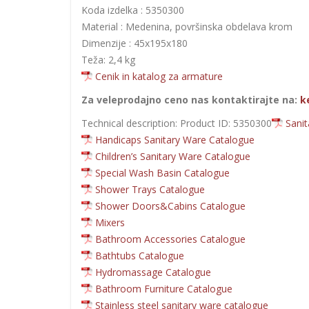
Koda izdelka : 5350300
Material : Medenina, površinska obdelava krom
Dimenzije : 45x195x180
Teža: 2,4 kg
Cenik in katalog za armature
Za veleprodajno ceno nas kontaktirajte na:
k
Technical description: Product ID: 5350300
Sani
Handicaps Sanitary Ware Catalogue
Children’s Sanitary Ware Catalogue
Special Wash Basin Catalogue
Shower Trays Catalogue
Shower Doors&Cabins Catalogue
Mixers
Bathroom Accessories Catalogue
Bathtubs Catalogue
Hydromassage Catalogue
Bathroom Furniture Catalogue
Stainless steel sanitary ware catalogue