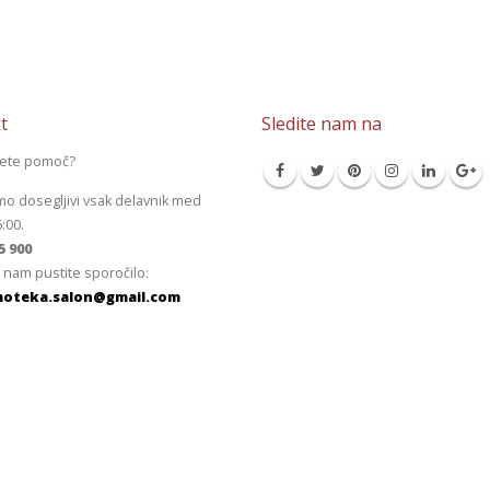
t
Sledite nam na
jete pomoč?
mo dosegljivi vsak delavnik med
6:00.
5 900
 nam pustite sporočilo:
oteka.salon@gmail.com