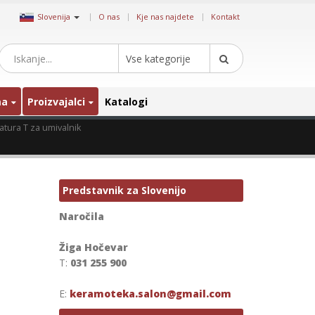
|
Slovenija
O nas
Kje nas najdete
Kontakt
Vse kategorije
ma
Proizvajalci
Katalogi
tura T za umivalnik
Predstavnik za Slovenijo
Naročila
Žiga Hočevar
T:
031 255 900
E:
keramoteka.salon@gmail.com