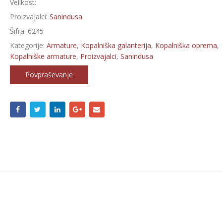
Velikost:
Proizvajalci:
Sanindusa
Šifra:
6245
Kategorije:
Armature
,
Kopalniška galanterija
,
Kopalniška oprema
,
Kopalniške armature
,
Proizvajalci
,
Sanindusa
Povpraševanje