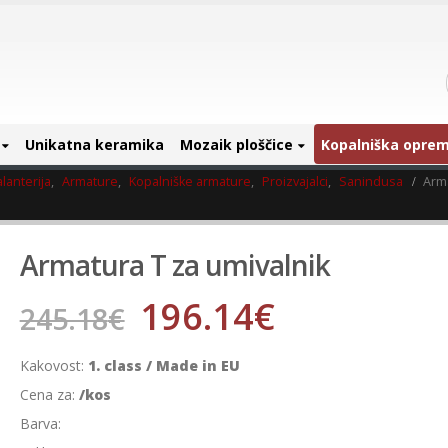
Unikatna keramika
Mozaik ploščice
Kopalniška opre
lanterija
,
Armature
,
Kopalniške armature
,
Proizvajalci
,
Sanindusa
Arma
Armatura T za umivalnik
196.14
€
245.18
€
Kakovost:
1. class / Made in EU
Cena za:
/kos
Barva: