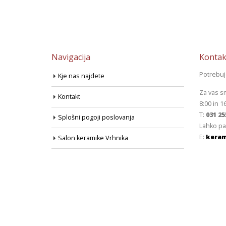
Navigacija
Kontak
Potrebu
Kje nas najdete
Za vas s
Kontakt
8:00 in 1
T:
031 25
Splošni pogoji poslovanja
Lahko pa
E:
keram
Salon keramike Vrhnika