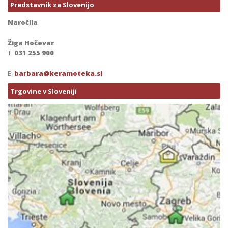
Predstavnik za Slovenijo
Naročila
Žiga Hočevar
T:
031 255 900
E:
barbara@keramoteka.si
Trgovine v Sloveniji