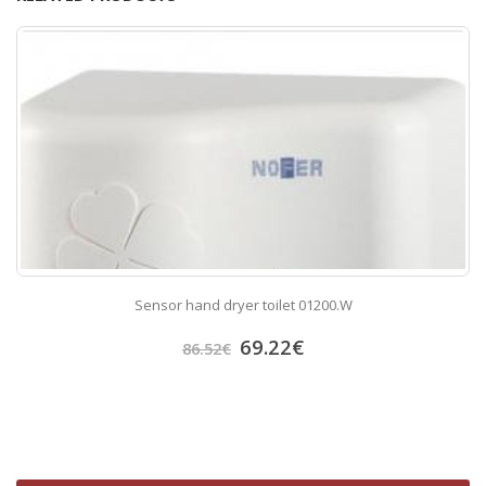
Sensor hand dryer toilet 01200.W
69.22
€
86.52
€