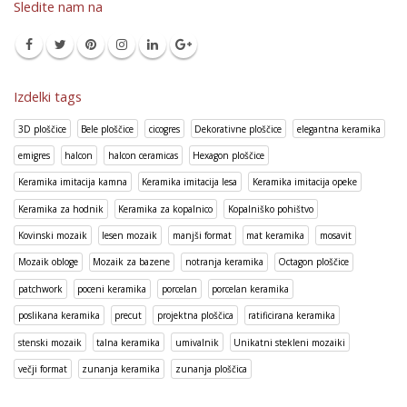
Sledite nam na
Izdelki tags
3D ploščice
Bele ploščice
cicogres
Dekorativne ploščice
elegantna keramika
emigres
halcon
halcon ceramicas
Hexagon ploščice
Keramika imitacija kamna
Keramika imitacija lesa
Keramika imitacija opeke
Keramika za hodnik
Keramika za kopalnico
Kopalniško pohištvo
Kovinski mozaik
lesen mozaik
manjši format
mat keramika
mosavit
Mozaik obloge
Mozaik za bazene
notranja keramika
Octagon ploščice
patchwork
poceni keramika
porcelan
porcelan keramika
poslikana keramika
precut
projektna ploščica
ratificirana keramika
stenski mozaik
talna keramika
umivalnik
Unikatni stekleni mozaiki
večji format
zunanja keramika
zunanja ploščica