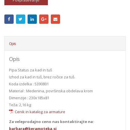
Povpraševanje
Opis
Opis
Pipa Status za kad in tuš
Izhod za kad in tuš, brez ročice za tuš.
Koda izdelka : 5390801
Material : Medenina, površinska obdelava krom
Dimenzije : 230x185x81
Teža: 2,16 kg
Cenik in katalog za armature
Za veleprodajno ceno nas kontaktirajte na:
barbara@keramoteka.si