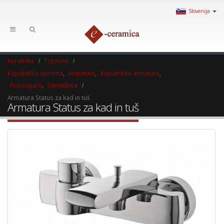
Slovenija
Keramika
Trgovina
Kopalniška oprema
,
Armature
,
Kopalniške armature
,
Proizvajalci
,
Sanindusa
Armatura Status za kad in tuš
Armatura Status za kad in tuš