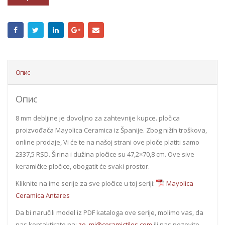
Опис
Опис
8 mm debljine je dovoljno za zahtevnije kupce. pločica
proizvođača Mayolica Ceramica iz Španije. Zbog nižih troškova,
online prodaje, Vi će te na našoj strani ove ploče platiti samo
2337,5 RSD. Širina i dužina pločice su 47,2×70,8 cm. Ove sive
keramičke pločice, obogatit će svaki prostor.
Kliknite na ime serije za sve pločice u toj seriji:
Mayolica
Ceramica Antares
Da bi naručili model iz PDF kataloga ove serije, molimo vas, da
nas kontaktirate na:
zo_mi@ceramictiles.com
ili nas pozovite