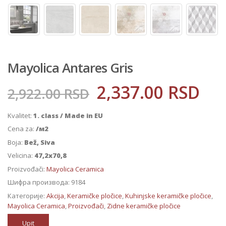
Mayolica Antares Gris
2,337.00
RSD
2,922.00
RSD
Kvalitet:
1. class / Made in EU
Cena za:
/м2
Boja:
Bež, Siva
Velicina:
47,2x70,8
Proizvođači:
Mayolica Ceramica
Шифра производа:
9184
Категорије:
Akcija
,
Keramičke pločice
,
Kuhinjske keramičke pločice
,
Mayolica Ceramica
,
Proizvođači
,
Zidne keramičke pločice
Upit