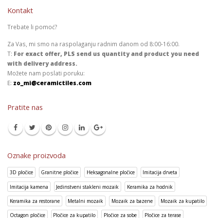
Kontakt
Trebate li pomoć?
Za Vas, mi smo na raspolaganju radnim danom od 8:00-16:00.
T:
For exact offer, PLS send us quantity and product you need
with delivery address.
Možete nam poslati poruku:
E:
zo_mi@ceramictiles.com
Pratite nas
Oznake proizvoda
3D pločice
Granitne pločice
Heksagonalne pločice
Imitacija drveta
Imitacija kamena
Jedinstveni stakleni mozaik
Keramika za hodnik
Keramika za restorane
Metalni mozaik
Mozaik za bazene
Mozaik za kupatilo
Octagon pločice
Pločice za kupatilo
Pločice za sobe
Pločice za terase