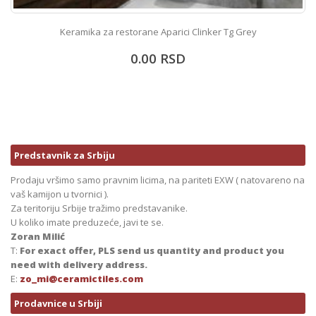
Keramika za restorane Aparici Clinker Tg Grey
0.00
RSD
Predstavnik za Srbiju
Prodaju vršimo samo pravnim licima, na pariteti EXW ( natovareno na
vaš kamijon u tvornici ).
Za teritoriju Srbije tražimo predstavanike.
U koliko imate preduzeće, javi te se.
Zoran Milić
T:
For exact offer, PLS send us quantity and product you
need with delivery address.
E:
zo_mi@ceramictiles.com
Prodavnice u Srbiji