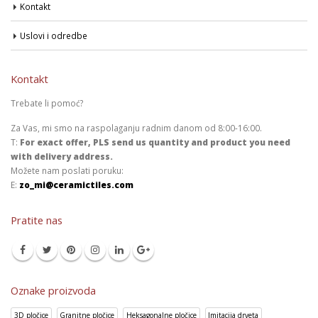
Kontakt
Uslovi i odredbe
Kontakt
Trebate li pomoć?
Za Vas, mi smo na raspolaganju radnim danom od 8:00-16:00.
T:
For exact offer, PLS send us quantity and product you need
with delivery address.
Možete nam poslati poruku:
E:
zo_mi@ceramictiles.com
Pratite nas
Oznake proizvoda
3D pločice
Granitne pločice
Heksagonalne pločice
Imitacija drveta