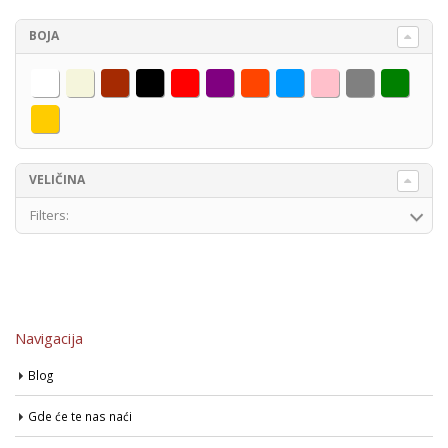
BOJA
Bela
Bež
Braon
Crna
Crvena
Ljubičaste
Narandžasta
Plava
Roza
Siva
Zelena
Žuta
VELIČINA
Filters:
Navigacija
Blog
Gde će te nas naći