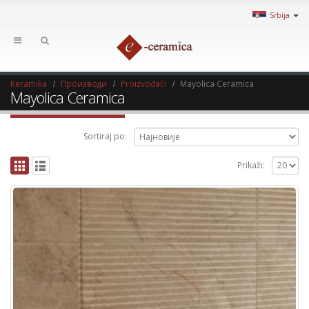
Srbija
Keramika
Производи
Proizvođači
Mayolica Ceramica
Mayolica Ceramica
Sortiraj po:
Prikaži: