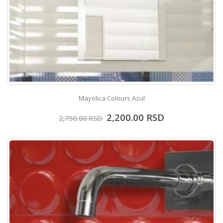
Mayolica Colours Azul
2,200.00
RSD
2,750.00
RSD