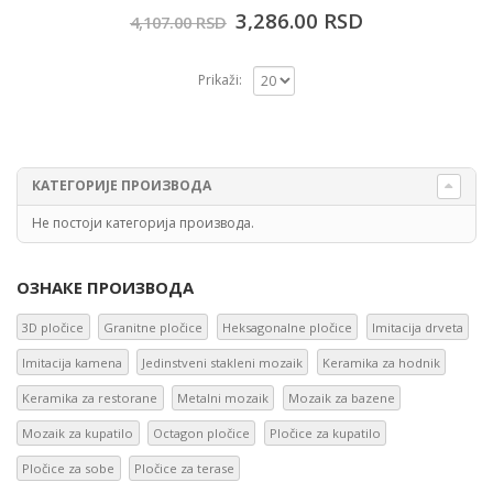
3,286.00
RSD
4,107.00
RSD
Prikaži:
КАТЕГОРИЈЕ ПРОИЗВОДА
Не постоји категорија производа.
ОЗНАКЕ ПРОИЗВОДА
3D pločice
Granitne pločice
Heksagonalne pločice
Imitacija drveta
Imitacija kamena
Jedinstveni stakleni mozaik
Keramika za hodnik
Keramika za restorane
Metalni mozaik
Mozaik za bazene
Mozaik za kupatilo
Octagon pločice
Pločice za kupatilo
Pločice za sobe
Pločice za terase