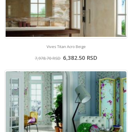
Vives Titan Acro Beige
6,382.50
RSD
7,978.70
RSD