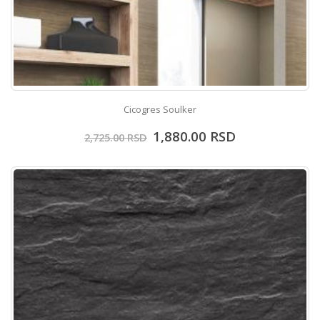
Cicogres Soulker
1,880.00
RSD
2,725.00
RSD