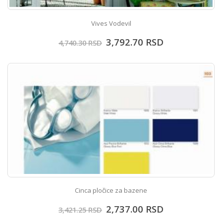
Vives Vodevil
3,792.70
RSD
4,740.30
RSD
Cinca pločice za bazene
2,737.00
RSD
3,421.25
RSD