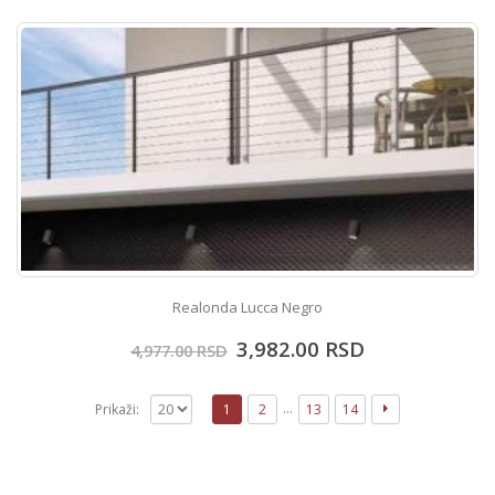
Realonda Lucca Negro
3,982.00
RSD
4,977.00
RSD
…
Prikaži:
1
2
13
14