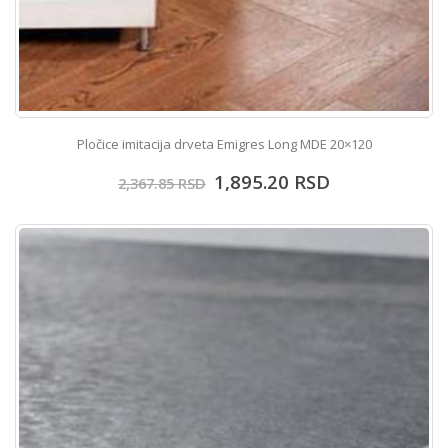
Pločice imitacija drveta Emigres Long MDE 20×120
1,895.20
RSD
2,367.85
RSD