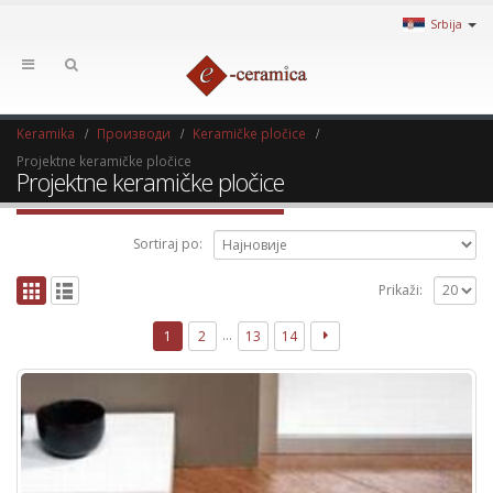
Srbija
Keramika
Производи
Keramičke pločice
Projektne keramičke pločice
Projektne keramičke pločice
Sortiraj po:
Prikaži:
…
1
2
13
14