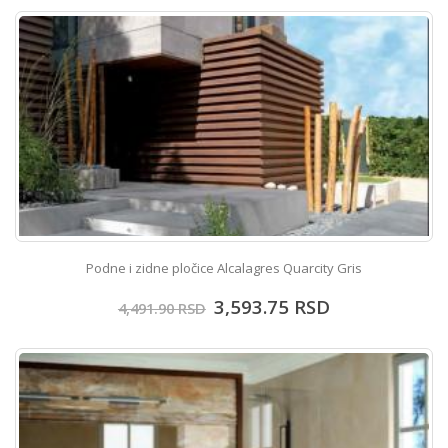
Podne i zidne pločice Alcalagres Quarcity Gris
3,593.75
RSD
4,491.90
RSD