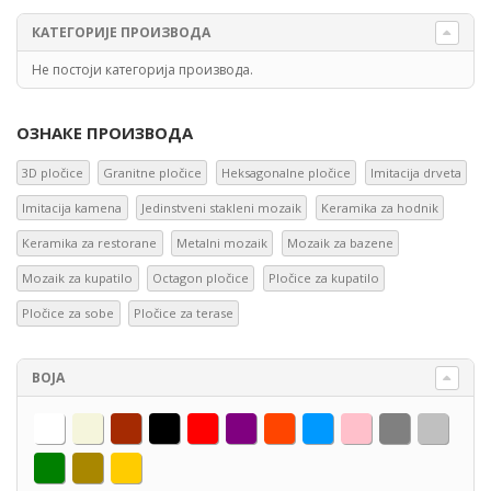
КАТЕГОРИЈЕ ПРОИЗВОДА
Не постоји категорија производа.
ОЗНАКЕ ПРОИЗВОДА
3D pločice
Granitne pločice
Heksagonalne pločice
Imitacija drveta
Imitacija kamena
Jedinstveni stakleni mozaik
Keramika za hodnik
Keramika za restorane
Metalni mozaik
Mozaik za bazene
Mozaik za kupatilo
Octagon pločice
Pločice za kupatilo
Pločice za sobe
Pločice za terase
BOJA
Bela
Bež
Braon
Crna
Crvena
Ljubičaste
Narandžasta
Plava
Roza
Siva
Srebre
Zelena
Zlato
Žuta