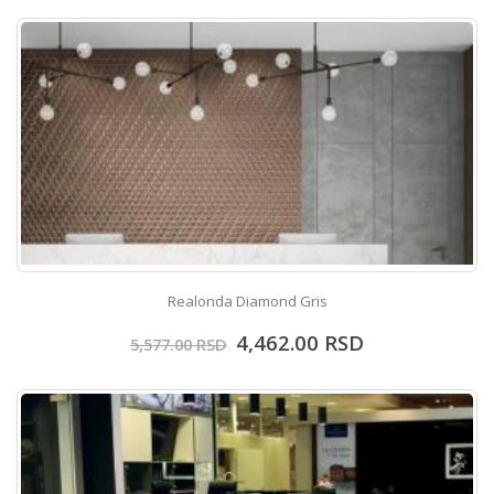
Realonda Diamond Gris
4,462.00
RSD
5,577.00
RSD