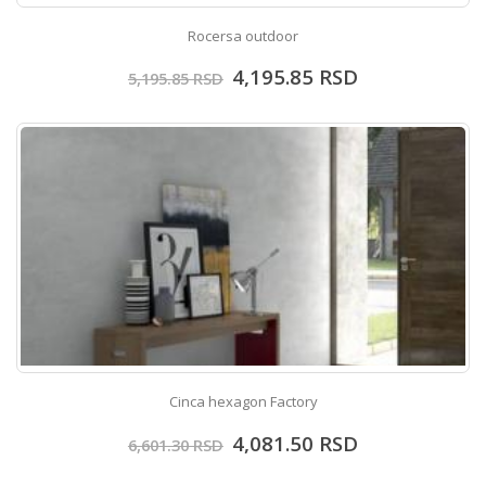
Rocersa outdoor
4,195.85
RSD
5,195.85
RSD
Cinca hexagon Factory
4,081.50
RSD
6,601.30
RSD