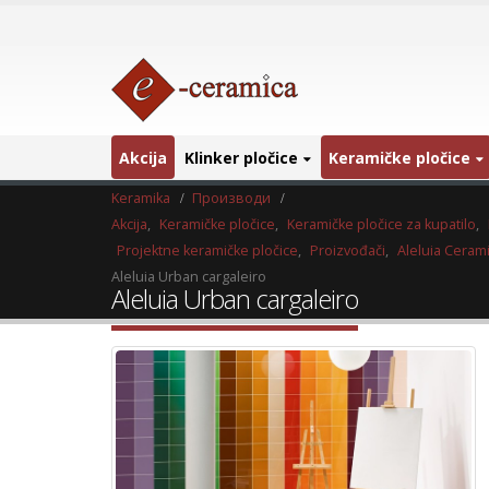
Akcija
Klinker pločice
Keramičke pločice
Keramika
Производи
Akcija
,
Keramičke pločice
,
Keramičke pločice za kupatilo
,
Projektne keramičke pločice
,
Proizvođači
,
Aleluia Ceram
Aleluia Urban cargaleiro
Aleluia Urban cargaleiro