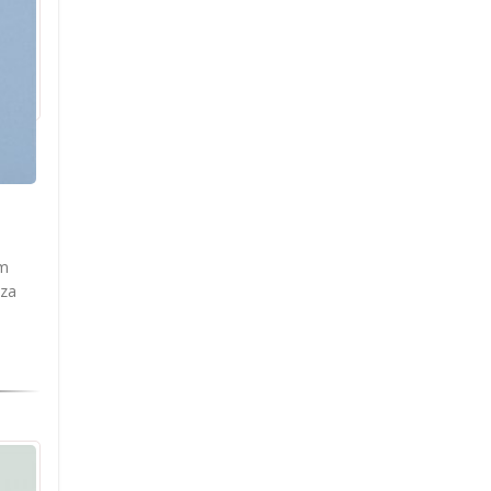
am
 za