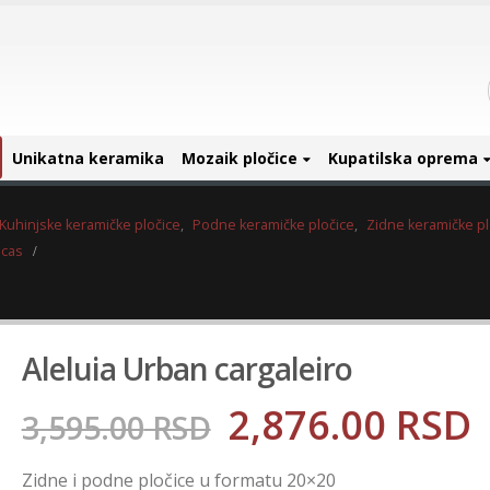
Unikatna keramika
Mozaik pločice
Kupatilska oprema
Kuhinjske keramičke pločice
,
Podne keramičke pločice
,
Zidne keramičke pl
icas
Aleluia Urban cargaleiro
2,876.00
RSD
3,595.00
RSD
Zidne i podne pločice u formatu 20×20