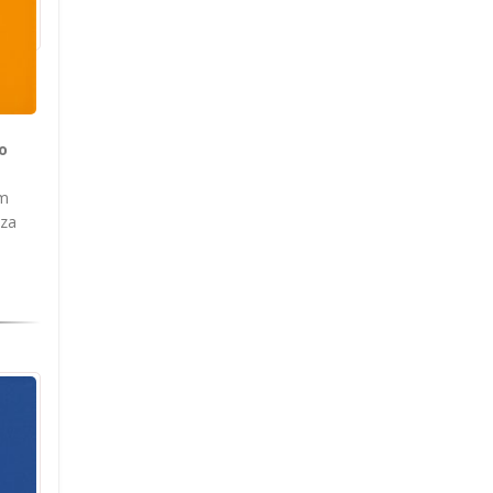
o
am
 za