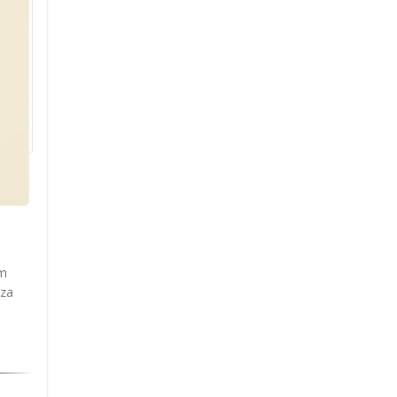
am
 za