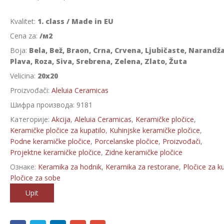
Kvalitet:
1. class / Made in EU
Cena za:
/м2
Boja:
Bela, Bež, Braon, Crna, Crvena, Ljubičaste, Narandž
Plava, Roza, Siva, Srebrena, Zelena, Zlato, Žuta
Velicina:
20x20
Proizvođači:
Aleluia Ceramicas
Шифра производа:
9181
Категорије:
Akcija
,
Aleluia Ceramicas
,
Keramičke pločice
,
Keramičke pločice za kupatilo
,
Kuhinjske keramičke pločice
,
Podne keramičke pločice
,
Porcelanske pločice
,
Proizvođači
,
Projektne keramičke pločice
,
Zidne keramičke pločice
Ознаке:
Keramika za hodnik
,
Keramika za restorane
,
Pločice za ku
Pločice za sobe
Upit