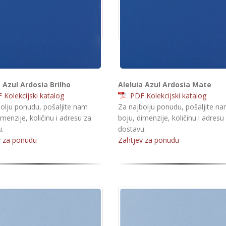
a Azul Ardosia Brilho
Aleluia Azul Ardosia Mate
Kolekcijski katalog
PDF Kolekcijski katalog
olju ponudu, pošaljite nam
Za najbolju ponudu, pošaljite n
imenzije, količinu i adresu za
boju, dimenzije, količinu i adresu
.
dostavu.
v za ponudu
Zahtjev za ponudu