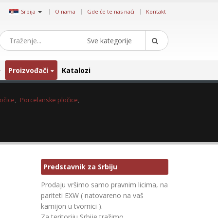
|
Srbija
O nama
Gde će te nas naći
Kontakt
Sve kategorije
Proizvođači
Katalozi
očice
,
Porcelanske pločice
,
Predstavnik za Srbiju
Prodaju vršimo samo pravnim licima, na
pariteti EXW ( natovareno na vaš
kamijon u tvornici ).
Za teritoriju Srbije tražimo