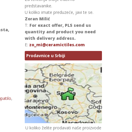
predstavanike.
U koliko imate preduzeće, javi te se.
Zoran Milić
T:
For exact offer, PLS send us
asta,
quantity and product you need
with delivery address.
E:
zo_mi@ceramictiles.com
Prodavnice u Srbiji
patilo
,
U koliko želite prodavati naše proizvode