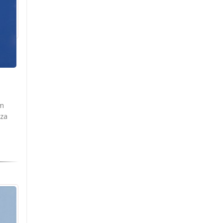
am
 za