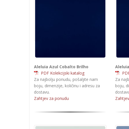
Aleluia Azul Cobalto Brilho
Alelui
PDF Kolekcijski katalog
PDF 
Za najbolju ponudu, pošaljite nam
Za najb
boju, dimenzije, količinu i adresu za
boju, d
dostavu.
dostavu
Zahtjev za ponudu
Zahtje