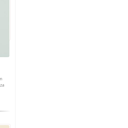
am
 za