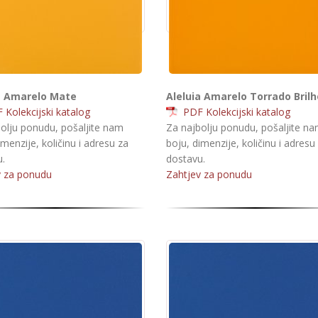
a Amarelo Mate
Aleluia Amarelo Torrado Brilh
Kolekcijski katalog
PDF Kolekcijski katalog
olju ponudu, pošaljite nam
Za najbolju ponudu, pošaljite n
imenzije, količinu i adresu za
boju, dimenzije, količinu i adresu
.
dostavu.
v za ponudu
Zahtjev za ponudu