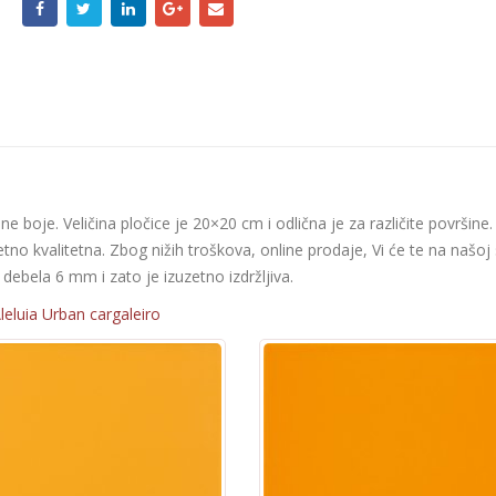
e boje. Veličina pločice je 20×20 cm i odlična je za različite površine.
etno kvalitetna. Zbog nižih troškova, online prodaje, Vi će te na našoj 
debela 6 mm i zato je izuzetno izdržljiva.
leluia Urban cargaleiro