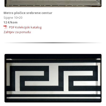
Metro pločice srebrene centur
Sijajne 10×20
12 €/kom
PDF Kolekcijski katalog
Zahtjev za ponudu