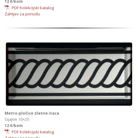
12 €/kom
PDF Kolekcijski katalog
Zahtjev za ponudu
Metro pločice zlatne itaca
Sijajne 10×20
12 €/kom
PDF Kolekcijski katalog
Zahtjev za ponudu