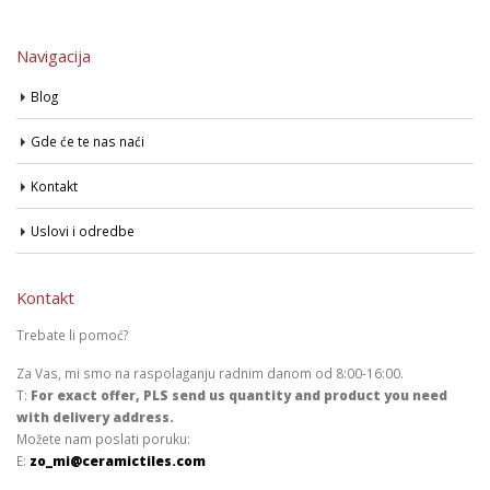
Navigacija
Blog
Gde će te nas naći
Kontakt
Uslovi i odredbe
Kontakt
Trebate li pomoć?
Za Vas, mi smo na raspolaganju radnim danom od 8:00-16:00.
T:
For exact offer, PLS send us quantity and product you need
with delivery address.
Možete nam poslati poruku:
E:
zo_mi@ceramictiles.com