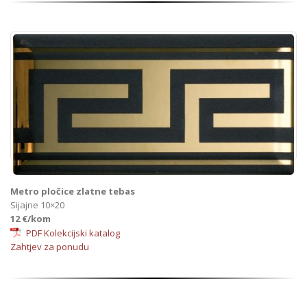
Metro pločice zlatne tebas
Sijajne 10×20
12 €/kom
PDF Kolekcijski katalog
Zahtjev za ponudu