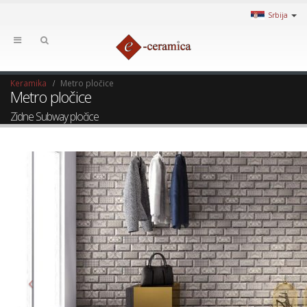
Srbija
Keramika
Metro pločice
Metro pločice
Zidne Subway pločice