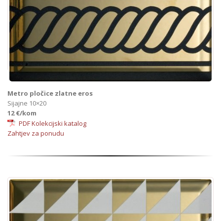
Metro pločice zlatne eros
Sijajne 10×20
12 €/kom
PDF Kolekcijski katalog
Zahtjev za ponudu