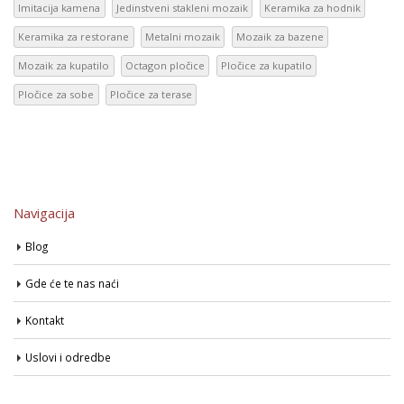
Imitacija kamena
Jedinstveni stakleni mozaik
Keramika za hodnik
Keramika za restorane
Metalni mozaik
Mozaik za bazene
Mozaik za kupatilo
Octagon pločice
Pločice za kupatilo
Pločice za sobe
Pločice za terase
Navigacija
Blog
Gde će te nas naći
Kontakt
Uslovi i odredbe