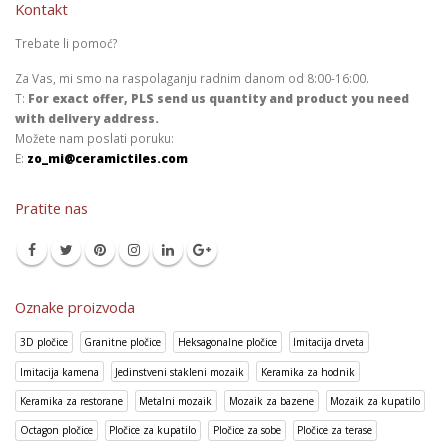
Kontakt
Trebate li pomoć?
Za Vas, mi smo na raspolaganju radnim danom od 8:00-16:00.
T:
For exact offer, PLS send us quantity and product you need
with delivery address.
Možete nam poslati poruku:
E:
zo_mi@ceramictiles.com
Pratite nas
Oznake proizvoda
3D pločice
Granitne pločice
Heksagonalne pločice
Imitacija drveta
Imitacija kamena
Jedinstveni stakleni mozaik
Keramika za hodnik
Keramika za restorane
Metalni mozaik
Mozaik za bazene
Mozaik za kupatilo
Octagon pločice
Pločice za kupatilo
Pločice za sobe
Pločice za terase