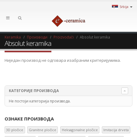
Srbija
Keramika
Производи
Proizvođači
Absolut keramika
Absolut keramika
Ниједан производ не одговара изабраним критеријумима.
КАТЕГОРИЈЕ ПРОИЗВОДА
Не постоји категорија производа.
ОЗНАКЕ ПРОИЗВОДА
3D pločice
Granitne pločice
Heksagonalne pločice
Imitacija drveta