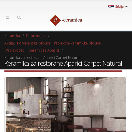
Srbija
Keramika
Производи
Akcija
,
Porcelanske pločice
,
Projektne keramičke pločice
,
Proizvođači
,
Ceramicas Aparici
Keramika za restorane Aparici Carpet Natural
Keramika za restorane Aparici Carpet Natural