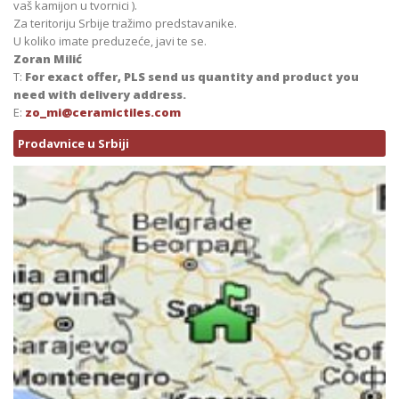
vaš kamijon u tvornici ).
Za teritoriju Srbije tražimo predstavanike.
U koliko imate preduzeće, javi te se.
Zoran Milić
T:
For exact offer, PLS send us quantity and product you
need with delivery address.
E:
zo_mi@ceramictiles.com
Prodavnice u Srbiji