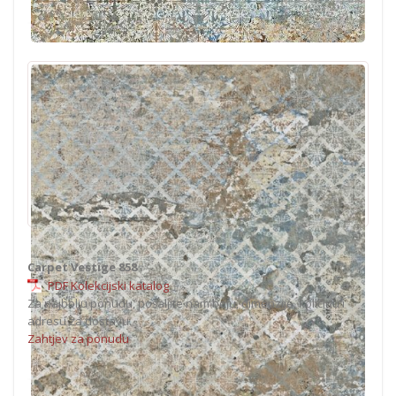
Carpet Vestige 858
PDF Kolekcijski katalog
Za najbolju ponudu, pošaljite nam boju, dimenzije, količinu i
adresu za dostavu.
Zahtjev za ponudu