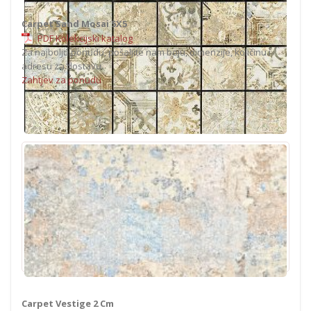
Carpet Sand Mosai 5X5
PDF Kolekcijski katalog
Za najbolju ponudu, pošaljite nam boju, dimenzije, količinu i
adresu za dostavu.
Zahtjev za ponudu
Carpet Vestige 2 Cm