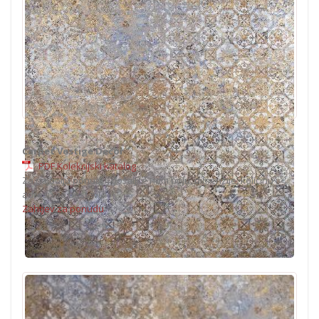
Carpet Vestige Decor
PDF Kolekcijski katalog
Za najbolju ponudu, pošaljite nam boju, dimenzije, količinu i
adresu za dostavu.
Zahtjev za ponudu