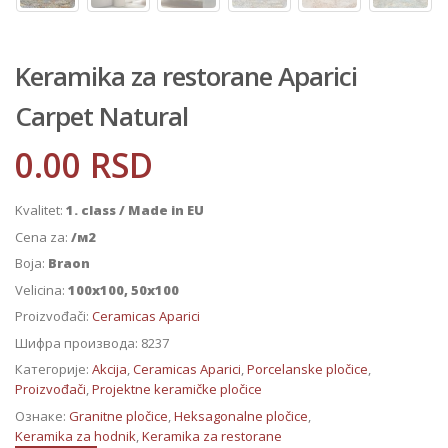
Keramika za restorane Aparici
Carpet Natural
0.00
RSD
Kvalitet:
1. class / Made in EU
Cena za:
/м2
Boja:
Braon
Velicina:
100x100, 50x100
Proizvođači:
Ceramicas Aparici
Шифра производа:
8237
Категорије:
Akcija
,
Ceramicas Aparici
,
Porcelanske pločice
,
Proizvođači
,
Projektne keramičke pločice
Ознаке:
Granitne pločice
,
Heksagonalne pločice
,
Keramika za hodnik
,
Keramika za restorane