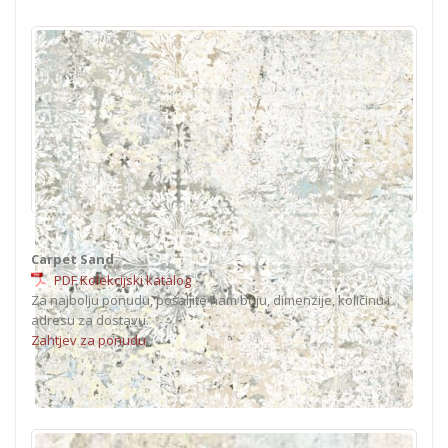
Carpet Sand
PDF Kolekcijski katalog
Za najbolju ponudu, pošaljite nam boju, dimenzije, količinu i
adresu za dostavu.
Zahtjev za ponudu