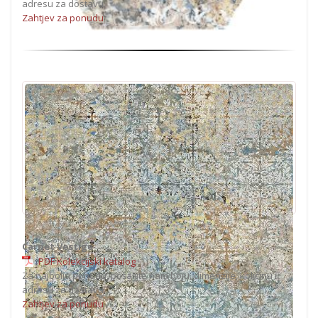
adresu za dostavu.
Zahtjev za ponudu
Carpet Vestige
PDF Kolekcijski katalog
Za najbolju ponudu, pošaljite nam boju, dimenzije, količinu i
adresu za dostavu.
Zahtjev za ponudu