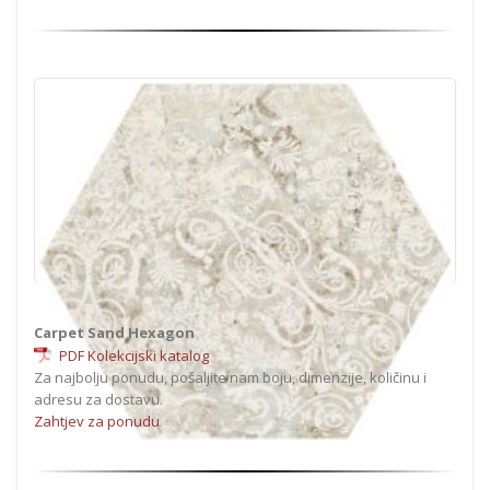
Carpet Sand Hexagon
PDF Kolekcijski katalog
Za najbolju ponudu, pošaljite nam boju, dimenzije, količinu i
adresu za dostavu.
Zahtjev za ponudu