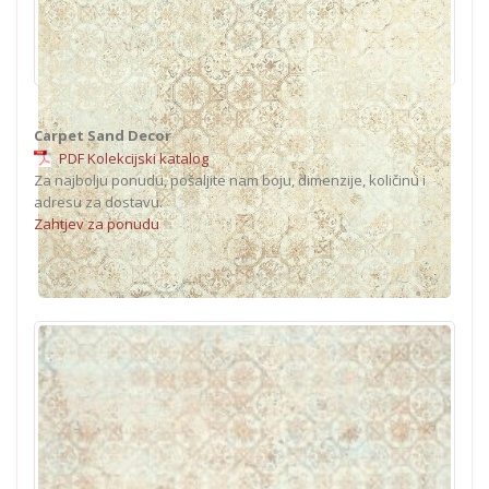
Carpet Sand Decor
PDF Kolekcijski katalog
Za najbolju ponudu, pošaljite nam boju, dimenzije, količinu i
adresu za dostavu.
Zahtjev za ponudu