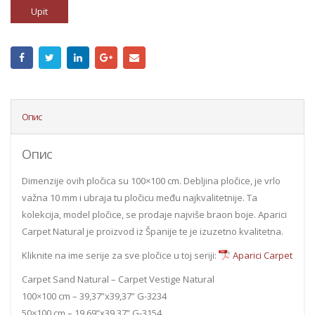
Upit
Опис
Опис
Dimenzije ovih pločica su 100×100 cm. Debljina pločice, je vrlo
važna 10 mm i ubraja tu pločicu među najkvalitetnije. Ta
kolekcija, model pločice, se prodaje najviše braon boje. Aparici
Carpet Natural je proizvod iz Španije te je izuzetno kvalitetna.
Kliknite na ime serije za sve pločice u toj seriji:
Aparici Carpet
Carpet Sand Natural – Carpet Vestige Natural
100×100 cm – 39,37”x39,37” G-3234
50×100 cm – 19,69”x39,37” G-3154