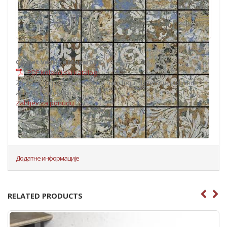
Carpet Vestige Mosai 5X5
PDF Kolekcijski katalog
Za najbolju ponudu, pošaljite nam boju, dimenzije, količinu i
adresu za dostavu.
Zahtjev za ponudu
Додатне информације
RELATED PRODUCTS