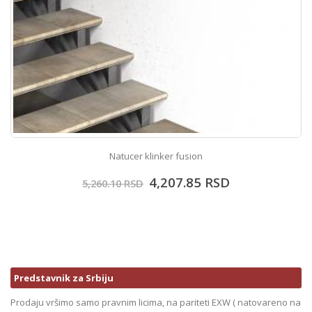
Natucer klinker fusion
4,207.85
RSD
5,260.10
RSD
Predstavnik za Srbiju
Prodaju vršimo samo pravnim licima, na pariteti EXW ( natovareno na