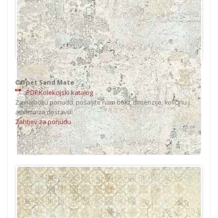
Carpet Sand Mate
PDF Kolekcijski katalog
Za najbolju ponudu, pošaljite nam boju, dimenzije, količinu i
adresu za dostavu.
Zahtjev za ponudu