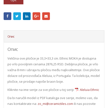
Upit
Опис
Опис
Veličina ove pločice je 33,3×33,3 cm. Ethnic MOKA je dostupna
po vrlo povoljnim cenama 2876,25 RSD. Debljina pločice, je vrlo
važna 8 mm i ubraja tu pločicu među najkvalitetnije. Ove pločice
dolaze od proizvođača Aleluia, iz Portugala. Ta kolekcija, model
pločice, se prodaje najviše braon boje.
Kliknite na ime serije za sve pločice u toj seriji:
Aleluia Ethnic
Da bi naručili model iz PDF kataloga ove serije, molimo vas, da
nas kontaktirate na:
zo_mi@ceramictiles.com
ili nas pozovite