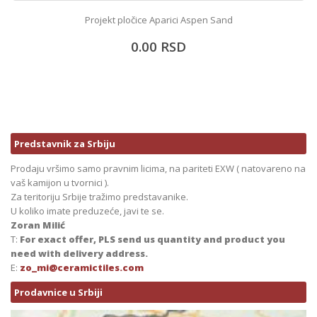
Projekt pločice Aparici Aspen Sand
0.00
RSD
Predstavnik za Srbiju
Prodaju vršimo samo pravnim licima, na pariteti EXW ( natovareno na
vaš kamijon u tvornici ).
Za teritoriju Srbije tražimo predstavanike.
U koliko imate preduzeće, javi te se.
Zoran Milić
T:
For exact offer, PLS send us quantity and product you
need with delivery address.
E:
zo_mi@ceramictiles.com
Prodavnice u Srbiji