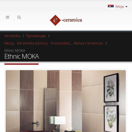
Srbija
Keramika
Производи
Akcija
,
Keramičke pločice
,
Proizvođači
,
Aleluia Ceramicas
Ethnic MOKA
Ethnic MOKA