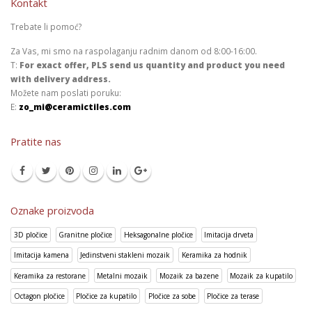
Kontakt
Trebate li pomoć?
Za Vas, mi smo na raspolaganju radnim danom od 8:00-16:00.
T:
For exact offer, PLS send us quantity and product you need
with delivery address.
Možete nam poslati poruku:
E:
zo_mi@ceramictiles.com
Pratite nas
Oznake proizvoda
3D pločice
Granitne pločice
Heksagonalne pločice
Imitacija drveta
Imitacija kamena
Jedinstveni stakleni mozaik
Keramika za hodnik
Keramika za restorane
Metalni mozaik
Mozaik za bazene
Mozaik za kupatilo
Octagon pločice
Pločice za kupatilo
Pločice za sobe
Pločice za terase