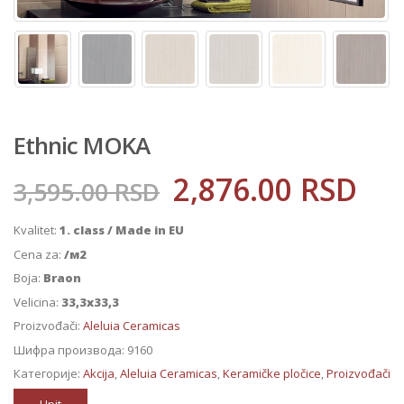
Ethnic MOKA
2,876.00
RSD
3,595.00
RSD
Kvalitet:
1. class / Made in EU
Cena za:
/м2
Boja:
Braon
Velicina:
33,3x33,3
Proizvođači:
Aleluia Ceramicas
Шифра производа:
9160
Категорије:
Akcija
,
Aleluia Ceramicas
,
Keramičke pločice
,
Proizvođači