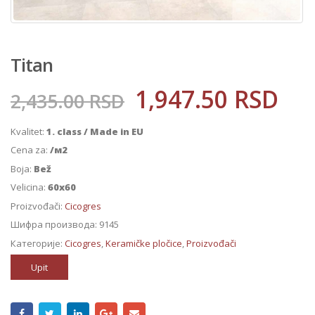
Titan
1,947.50
RSD
2,435.00
RSD
Kvalitet:
1. class / Made in EU
Cena za:
/м2
Boja:
Bež
Velicina:
60x60
Proizvođači:
Cicogres
Шифра производа:
9145
Категорије:
Cicogres
,
Keramičke pločice
,
Proizvođači
Upit