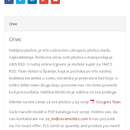
Опис
Опис
Debljina pločice, je vrlo važna mm i ubraja tu pločicu među
najkvalitetnije. Redovna cena, ovih pločica u maloprodaji je
2435 RSD. U našoj online trgovini, je možete kupiti za 1947,5
RSD. Titan dolazi iz Španije, koja je poznata po vrlo visokoj
kvaliteta keramike u svetu. Keramika je prekrasne bež boje. U
koliko želite neku drugu boju, pozovite nas i mi ćemo proveriti
kod proizvođača. Veličina 60×60 cm je odlična za sve podloge.
Kliknite na ime serije za sve pločice u toj seriji:
Cicogres Titan
Da bi naručili model iz PDF kataloga ove serije, molimo vas, da
nas kontaktirate na:
zo_mi@ceramictiles.com
ili nas pozovite
na: For exact offer, PLS send us quantity and product you need