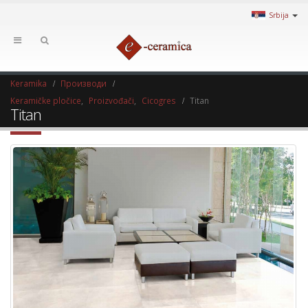
Srbija
Keramika
Производи
Keramičke pločice
,
Proizvođači
,
Cicogres
Titan
Titan