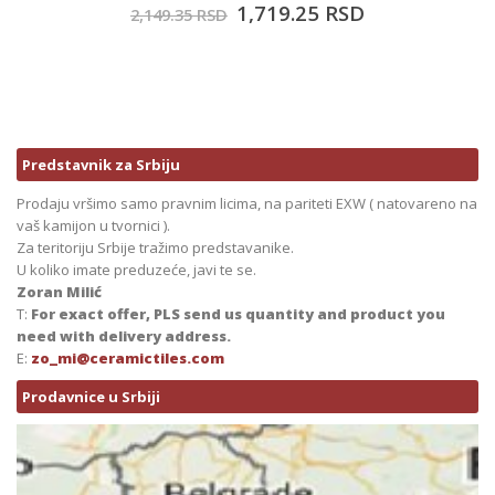
1,719.25
RSD
2,149.35
RSD
Predstavnik za Srbiju
Prodaju vršimo samo pravnim licima, na pariteti EXW ( natovareno na
vaš kamijon u tvornici ).
Za teritoriju Srbije tražimo predstavanike.
U koliko imate preduzeće, javi te se.
Zoran Milić
T:
For exact offer, PLS send us quantity and product you
need with delivery address.
E:
zo_mi@ceramictiles.com
Prodavnice u Srbiji