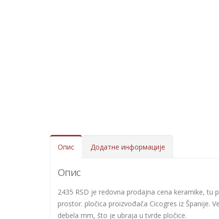
Опис
Додатне информације
Опис
2435 RSD je redovna prodajna cena keramike, tu p
prostor. pločica proizvođača Cicogres iz Španije. Vel
debela mm, što je ubraja u tvrde pločice.