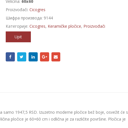
Velicina:
60x60
Proizvođači:
Cicogres
Шифра производа:
9144
Категорије:
Cicogres
,
Keramičke pločice
,
Proizvođači
Upit
a samo 1947,5 RSD. Izuzetno moderne pločice bež boje, osvežit će s
ičina pločice je 60×60 cm i odlična je za različite površine. Pločica je