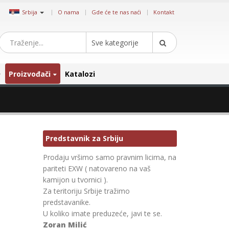
|
Srbija
O nama
Gde će te nas naći
Kontakt
Sve kategorije
Proizvođači
Katalozi
Predstavnik za Srbiju
Prodaju vršimo samo pravnim licima, na
pariteti EXW ( natovareno na vaš
kamijon u tvornici ).
Za teritoriju Srbije tražimo
predstavanike.
U koliko imate preduzeće, javi te se.
Zoran Milić