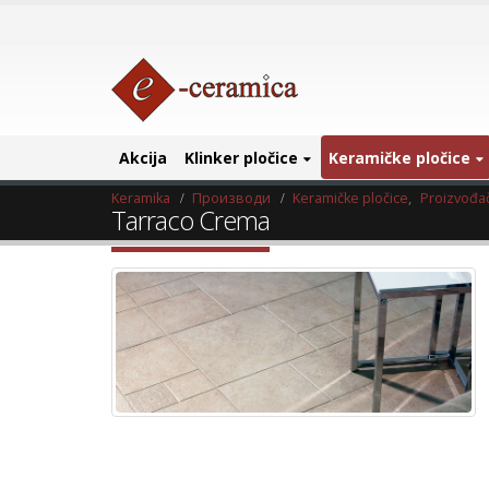
Akcija
Klinker pločice
Keramičke pločice
Keramika
Производи
Keramičke pločice
,
Proizvođač
Tarraco Crema