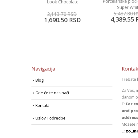
Porcelanske pločice 60×60
colate
Prisma Lil
Super White
5,487.80
RSD
0
RSD
2,149.35
R
4,389.55
RSD
0
RSD
1,719.25
Navigacija
Kontak
Trebate 
Blog
Za Vas, 
Gde će te nas naći
danom od
T:
For ex
Kontakt
and pro
address
Uslovi i odredbe
Možete n
E:
zo_mi