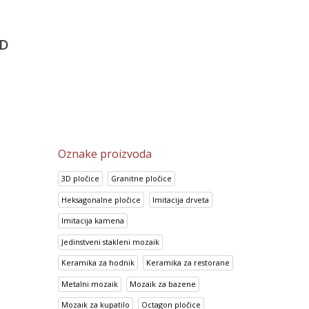
e Talia
Porcelanske pločice 6
Look Chocolate
Super White
5,487.80
RSD
2,113.70
RSD
D
4,389.55
RSD
1,690.50
RSD
Oznake proizvoda
3D pločice
Granitne pločice
Heksagonalne pločice
Imitacija drveta
Imitacija kamena
Jedinstveni stakleni mozaik
Keramika za hodnik
Keramika za restorane
Metalni mozaik
Mozaik za bazene
Mozaik za kupatilo
Octagon pločice