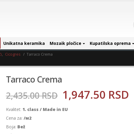
Unikatna keramika
Mozaik pločice
Kupatilska oprema
i
,
Cicogres
Tarraco Crema
Tarraco Crema
1,947.50
RSD
2,435.00
RSD
Kvalitet:
1. class / Made in EU
Cena za:
/м2
Boja:
Bež