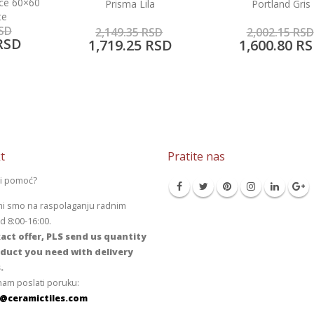
Podne i zidne pločic
a
Portland Gris
Anthracite
3,456.90
RSD
SD
2,002.15
RSD
2,765.75
RS
RSD
1,600.80
RSD
t
Pratite nas
li pomoć?
mi smo na raspolaganju radnim
 8:00-16:00.
act offer, PLS send us quantity
duct you need with delivery
.
am poslati poruku:
@ceramictiles.com