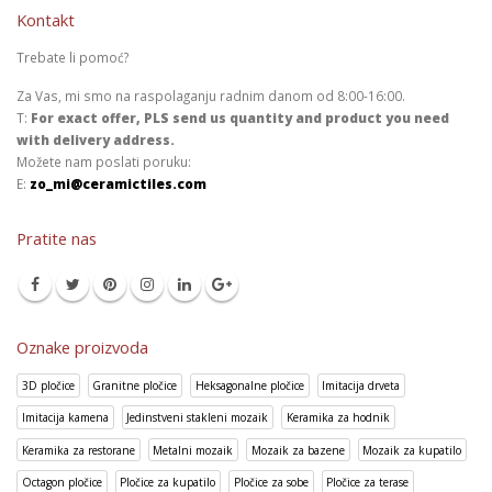
Kontakt
Trebate li pomoć?
Za Vas, mi smo na raspolaganju radnim danom od 8:00-16:00.
T:
For exact offer, PLS send us quantity and product you need
with delivery address.
Možete nam poslati poruku:
E:
zo_mi@ceramictiles.com
Pratite nas
Oznake proizvoda
3D pločice
Granitne pločice
Heksagonalne pločice
Imitacija drveta
Imitacija kamena
Jedinstveni stakleni mozaik
Keramika za hodnik
Keramika za restorane
Metalni mozaik
Mozaik za bazene
Mozaik za kupatilo
Octagon pločice
Pločice za kupatilo
Pločice za sobe
Pločice za terase