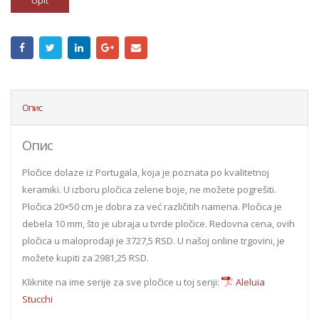
Upit
Опис
Опис
Pločice dolaze iz Portugala, koja je poznata po kvalitetnoj
keramiki. U izboru pločica zelene boje, ne možete pogrešiti.
Pločica 20×50 cm je dobra za već različitih namena. Pločica je
debela 10 mm, što je ubraja u tvrde pločice. Redovna cena, ovih
pločica u maloprodaji je 3727,5 RSD. U našoj online trgovini, je
možete kupiti za 2981,25 RSD.
Kliknite na ime serije za sve pločice u toj seriji:
Aleluia
Stucchi