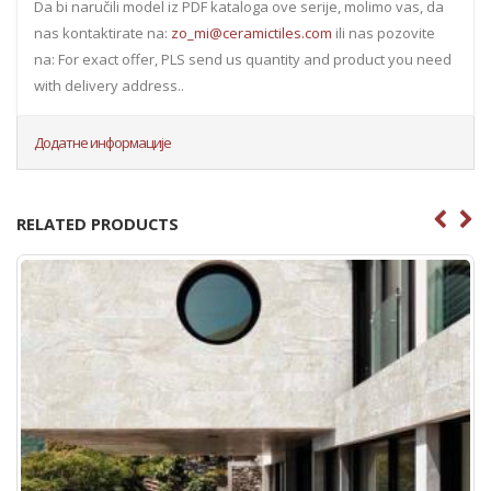
Da bi naručili model iz PDF kataloga ove serije, molimo vas, da
nas kontaktirate na:
zo_mi@ceramictiles.com
ili nas pozovite
na: For exact offer, PLS send us quantity and product you need
with delivery address..
Додатне информације
RELATED PRODUCTS