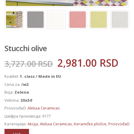
Stucchi olive
2,981.00
RSD
3,727.00
RSD
Kvalitet:
1. class / Made in EU
Cena za:
/м2
Boja:
Zelena
Velicina:
20x50
Proizvođači:
Aleluia Ceramicas
Шифра производа:
9177
Категорије:
Akcija
,
Aleluia Ceramicas
,
Keramičke pločice
,
Proizvođači