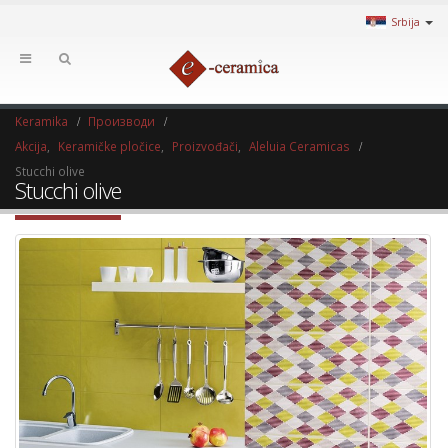
Srbija
Keramika
Производи
Akcija
,
Keramičke pločice
,
Proizvođači
,
Aleluia Ceramicas
Stucchi olive
Stucchi olive