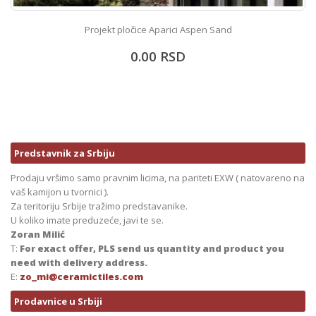
Projekt pločice Aparici Aspen Sand
0.00
RSD
Predstavnik za Srbiju
Prodaju vršimo samo pravnim licima, na pariteti EXW ( natovareno na
vaš kamijon u tvornici ).
Za teritoriju Srbije tražimo predstavanike.
U koliko imate preduzeće, javi te se.
Zoran Milić
T:
For exact offer, PLS send us quantity and product you
need with delivery address.
E:
zo_mi@ceramictiles.com
Prodavnice u Srbiji