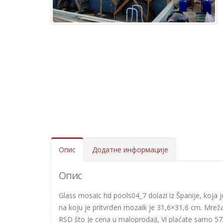
Опис
Додатне информације
Опис
Glass mosaic hd pools04_7 dolazi iz Španije, koja j
na koju je pritvrđen mozaik je 31,6×31,6 cm. Mrež
RSD što je cena u maloprodaji, Vi plaćate samo 575