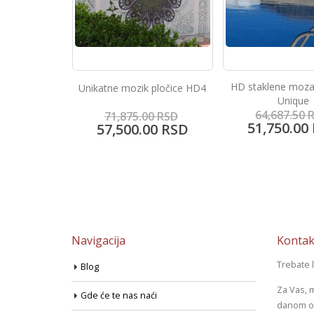
HD staklene mozaik pločice
HD staklene mozaik
 pločice HD4
Unique
glass Natu
64,687.50
RSD
64,687.50
R
0
RSD
51,750.00
RSD
51,750.00
00
RSD
Navigacija
Kontak
Trebate 
Blog
Za Vas, 
Gde će te nas naći
danom od