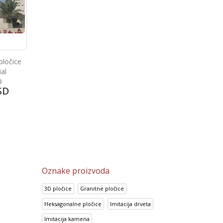
pločice
HD staklene mozaik plo
Unikatne mozik pločice HD4
Unique
D
64,687.50
RSD
71,875.00
RSD
SD
51,750.00
RS
57,500.00
RSD
Oznake proizvoda
3D pločice
Granitne pločice
Heksagonalne pločice
Imitacija drveta
Imitacija kamena