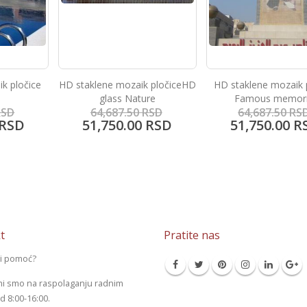
 pločiceHD
HD staklene mozaik pločice
HD staklene mozaik 
re
Famous memorial
Barcelona
SD
64,687.50
RSD
64,687.50
RS
RSD
51,750.00
RSD
51,750.00
R
t
Pratite nas
li pomoć?
mi smo na raspolaganju radnim
 8:00-16:00.