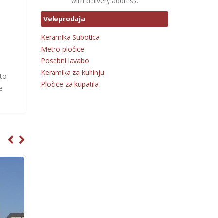
with delivery address.
Veleprodaja
Keramika Subotica
Metro pločice
Posebni lavabo
Keramika za kuhinju
 to
Pločice za kupatila
e