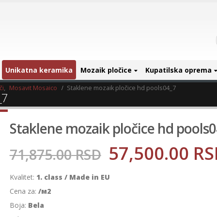
Unikatna keramika
Mozaik pločice
Kupatilska oprema
či
,
Mosavit Mosaico
Staklene mozaik pločice hd pools04_7
_7
Staklene mozaik pločice hd pools0
57,500.00
RS
71,875.00
RSD
Kvalitet:
1. class / Made in EU
Cena za:
/м2
Boja:
Bela