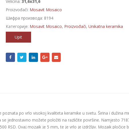
Velicina:
31,6x31,6
Proizvođači:
Mosavit Mosaico
Шифра производа:
8194
Категорије:
Mosavit Mosaico
,
Proizvođači
,
Unikatna keramika
Upit
e poznata po vrlo visokoj kvaliteta keramike u svetu. Širina i dužina m
a se jednostavno možete položiti na različite površine. Namjesto 718
00 RSD. Ovaj mozaik je 5 mm, te je vrlo je izdržljiv. Mozaik pločice b