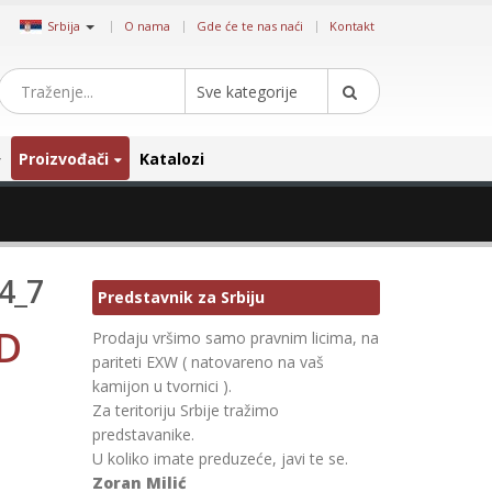
|
Srbija
O nama
Gde će te nas naći
Kontakt
Sve kategorije
Proizvođači
Katalozi
4_7
Predstavnik za Srbiju
D
Prodaju vršimo samo pravnim licima, na
pariteti EXW ( natovareno na vaš
kamijon u tvornici ).
Za teritoriju Srbije tražimo
predstavanike.
U koliko imate preduzeće, javi te se.
Zoran Milić