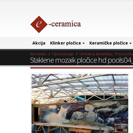
Akcija
Klinker pločice
Keramičke pločice
Keramika
Производи
Unikatna keramika
,
Proizvođa
Staklene mozaik pločice hd pools04