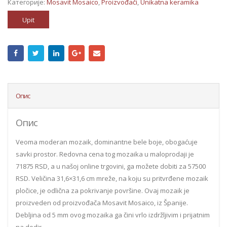
Категорије:
Mosavit Mosaico
,
Proizvođači
,
Unikatna keramika
Upit
Опис
Опис
Veoma moderan mozaik, dominantne bele boje, obogaćuje
savki prostor. Redovna cena tog mozaika u maloprodaji je
71875 RSD, a u našoj online trgovini, ga možete dobiti za 57500
RSD. Veličina 31,6×31,6 cm mreže, na koju su pritvrđene mozaik
pločice, je odlična za pokrivanje površine. Ovaj mozaik je
proizveden od proizvođača Mosavit Mosaico, iz Španije.
Debljina od 5 mm ovog mozaika ga čini vrlo izdržljivim i prijatnim
na dodir.