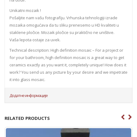
Unikatni mozaik !
Pošaljite nam vašu fotografiju. Vrhunska tehnologiji izrade
mozaika omogućava da tu sliku prenesemo u HD kvaliteti u
staklene pločice. Mozaik pločice su praktično ne uništive.
Vaša lepota ostaje za uvek.
Technical description: High definition mosaic – For a project or
for your bathroom, high definition mosaic is a great way to get
ceramics exactly as you want it, completely unique! How does it
work? You send us any picture by your desire and we impetrate
it into glass mosaic.
Додатне информације
RELATED PRODUCTS