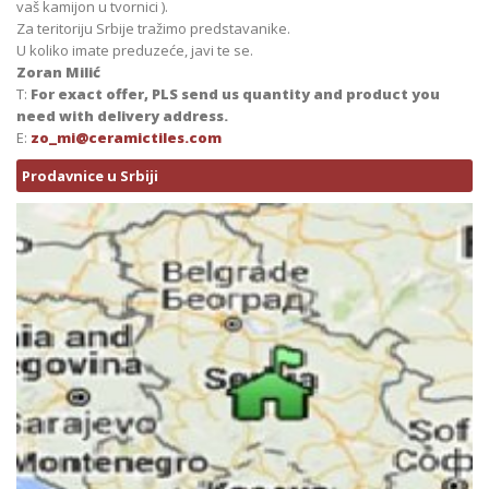
vaš kamijon u tvornici ).
Za teritoriju Srbije tražimo predstavanike.
U koliko imate preduzeće, javi te se.
Zoran Milić
T:
For exact offer, PLS send us quantity and product you
need with delivery address.
E:
zo_mi@ceramictiles.com
Prodavnice u Srbiji