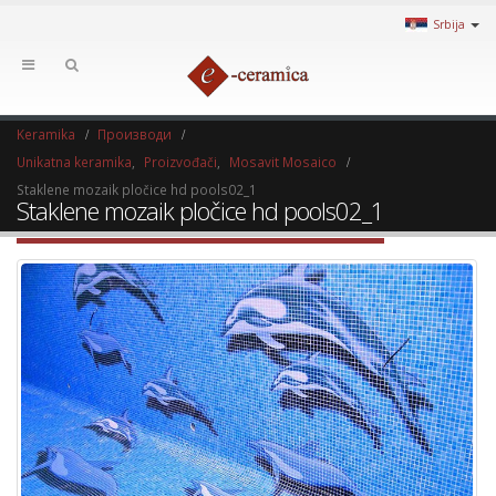
Srbija
Keramika
Производи
Unikatna keramika
,
Proizvođači
,
Mosavit Mosaico
Staklene mozaik pločice hd pools02_1
Staklene mozaik pločice hd pools02_1