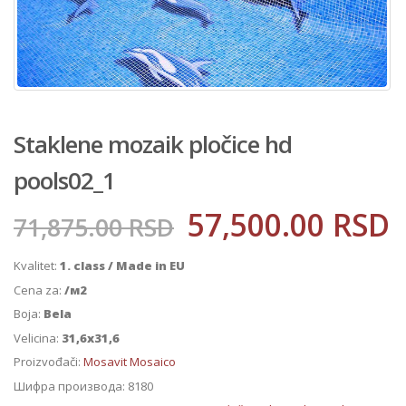
Staklene mozaik pločice hd
pools02_1
57,500.00
RSD
71,875.00
RSD
Kvalitet:
1. class / Made in EU
Cena za:
/м2
Boja:
Bela
Velicina:
31,6x31,6
Proizvođači:
Mosavit Mosaico
Шифра производа:
8180