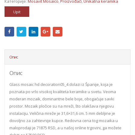
Категорије:
Mosavit Mosaico
,
Proizvođači
,
Unikatna keramika
Upit
Опис
Опис
Glass mosaic hd decoration05_4 dolazi iz Španije, koja je
poznata po vrlo visokoj kvaliteta keramike u svetu. Veoma
moderan mozaik, dominantne bele boje, obogaćuje savki
prostor. Mozaik pločice su na mreži, što olakšava njegovu
instalaciju. Veličina mreže je 31,6×31,6 cm. 5 mm debljine je
dovoljno za zahtevnije kupce. Redovna cena tog mozaika u
maloprodaji je 71875 RSD, a u našoj online trgovini, ga možete
dobiti za 57500 RSD.