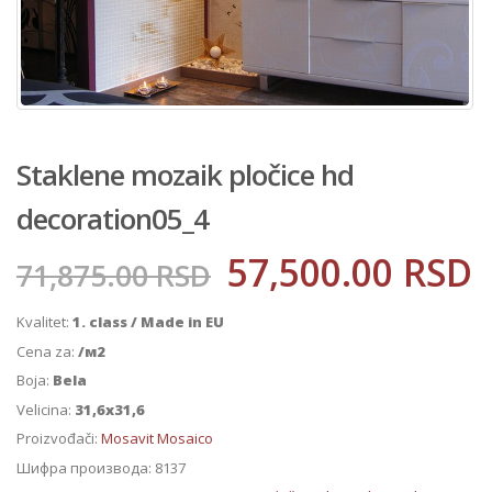
Staklene mozaik pločice hd
decoration05_4
57,500.00
RSD
71,875.00
RSD
Kvalitet:
1. class / Made in EU
Cena za:
/м2
Boja:
Bela
Velicina:
31,6x31,6
Proizvođači:
Mosavit Mosaico
Шифра производа:
8137