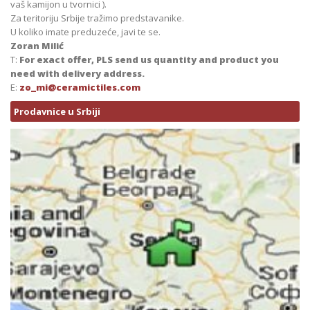
vaš kamijon u tvornici ).
Za teritoriju Srbije tražimo predstavanike.
U koliko imate preduzeće, javi te se.
Zoran Milić
T:
For exact offer, PLS send us quantity and product you
need with delivery address.
E:
zo_mi@ceramictiles.com
Prodavnice u Srbiji