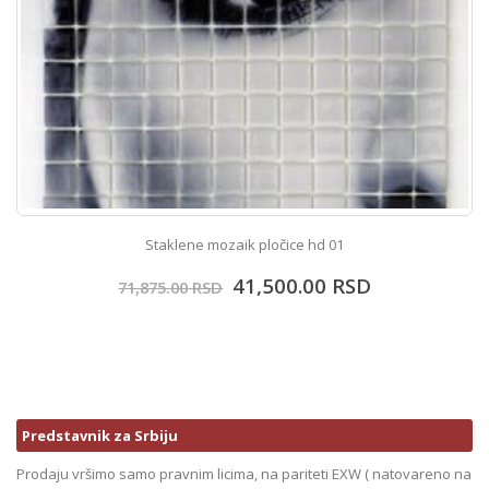
Staklene mozaik pločice hd 01
41,500.00
RSD
71,875.00
RSD
Predstavnik za Srbiju
Prodaju vršimo samo pravnim licima, na pariteti EXW ( natovareno na