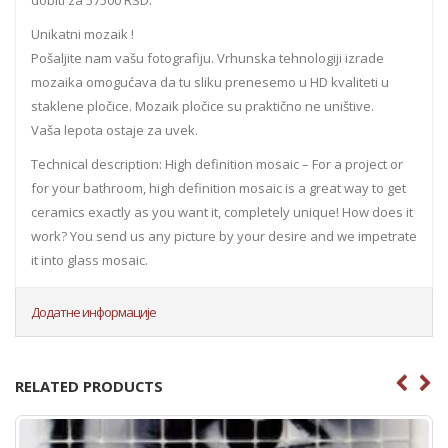
Unikatni mozaik !
Pošaljite nam vašu fotografiju. Vrhunska tehnologiji izrade
mozaika omogućava da tu sliku prenesemo u HD kvaliteti u
staklene pločice. Mozaik pločice su praktično ne uništive.
Vaša lepota ostaje za uvek.
Technical description: High definition mosaic – For a project or
for your bathroom, high definition mosaic is a great way to get
ceramics exactly as you want it, completely unique! How does it
work? You send us any picture by your desire and we impetrate
it into glass mosaic.
Додатне информације
RELATED PRODUCTS