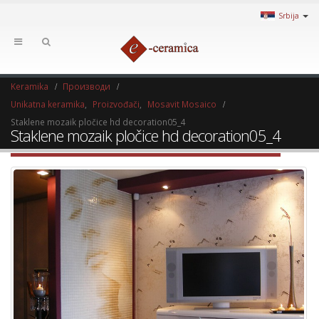
Srbija
Keramika
Производи
Unikatna keramika
,
Proizvođači
,
Mosavit Mosaico
Staklene mozaik pločice hd decoration05_4
Staklene mozaik pločice hd decoration05_4