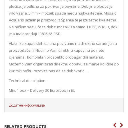
pločice, je odlična za pokrivanje površine. Debljina pločice je
vrlo važna, 5 mm – mozaik spada među najkvalitetnije. Mosaic
Acquaris Jazmin je proizvod iz Španije te je izuzetno kvalitetna.
Na našem sajtu, će te dobiti mozaik za samo 11068,75 RSD, dok
je u maloprodaji 13835,65 RSD.
Vlasnike kupatilskih salona pozivamo na direktnu saradnju sa
proizvođačem. Nudimo Vam direktnu kupovinu po neto
cijenama i kompletan prospekto propagandni material.
Možemo Vam organizirati direktnu dobavu za manje količine po
kurirski pošti. Pozovite nas da se dobovorio ….
Technical description:
Min. 1 box – Delivery 30 Euro/box in EU
Додатне информације
RELATED PRODUCTS