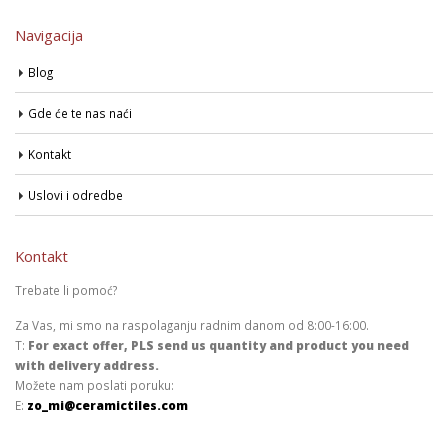
Navigacija
Blog
Gde će te nas naći
Kontakt
Uslovi i odredbe
Kontakt
Trebate li pomoć?
Za Vas, mi smo na raspolaganju radnim danom od 8:00-16:00.
T:
For exact offer, PLS send us quantity and product you need
with delivery address.
Možete nam poslati poruku:
E:
zo_mi@ceramictiles.com