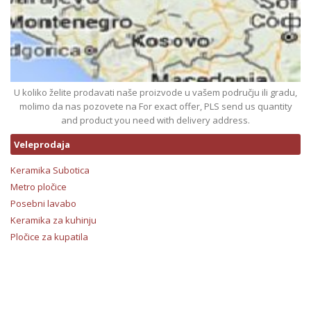
U koliko želite prodavati naše proizvode u vašem području ili gradu,
molimo da nas pozovete na For exact offer, PLS send us quantity
and product you need with delivery address.
Veleprodaja
Keramika Subotica
Metro pločice
Posebni lavabo
Keramika za kuhinju
Pločice za kupatila