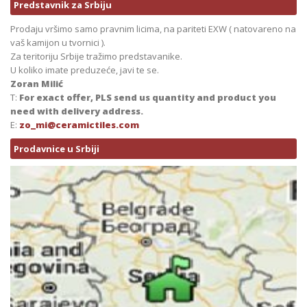
Predstavnik za Srbiju
Prodaju vršimo samo pravnim licima, na pariteti EXW ( natovareno na
vaš kamijon u tvornici ).
Za teritoriju Srbije tražimo predstavanike.
U koliko imate preduzeće, javi te se.
Zoran Milić
T:
For exact offer, PLS send us quantity and product you
need with delivery address.
E:
zo_mi@ceramictiles.com
Prodavnice u Srbiji