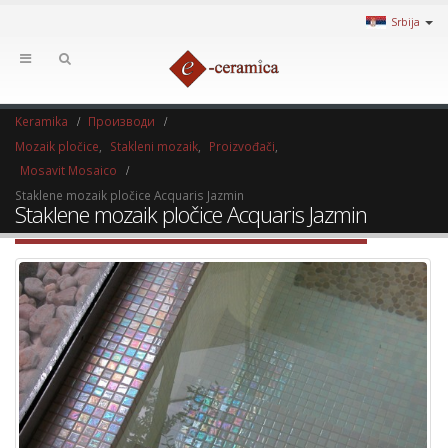
Srbija
Keramika
Производи
Mozaik pločice
,
Stakleni mozaik
,
Proizvođači
,
Mosavit Mosaico
Staklene mozaik pločice Acquaris Jazmin
Staklene mozaik pločice Acquaris Jazmin