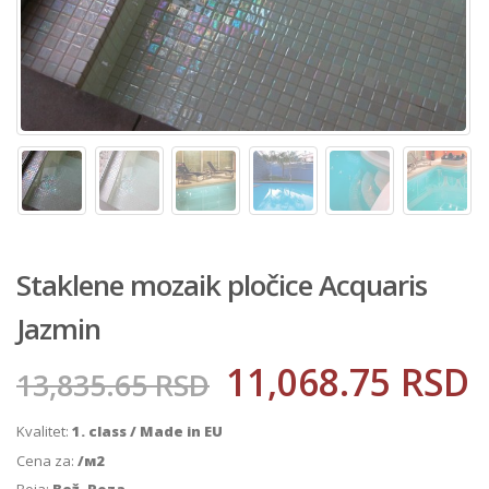
Staklene mozaik pločice Acquaris
Jazmin
11,068.75
RSD
13,835.65
RSD
Kvalitet:
1. class / Made in EU
Cena za:
/м2