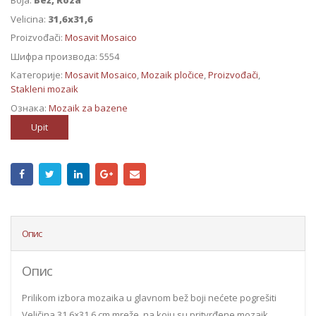
Boja:
Bež, Roza
Velicina:
31,6x31,6
Proizvođači:
Mosavit Mosaico
Шифра производа:
5554
Категорије:
Mosavit Mosaico
,
Mozaik pločice
,
Proizvođači
,
Stakleni mozaik
Ознака:
Mozaik za bazene
Upit
Опис
Опис
Prilikom izbora mozaika u glavnom bež boji nećete pogrešiti
Veličina 31,6×31,6 cm mreže, na koju su pritvrđene mozaik