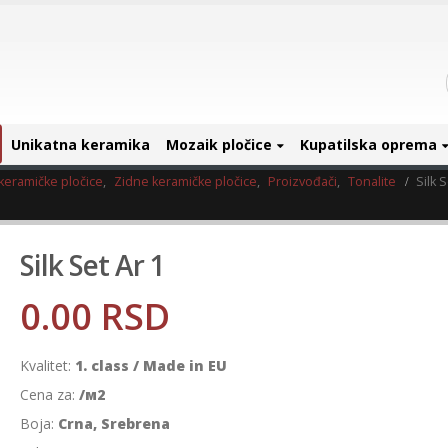
Unikatna keramika
Mozaik pločice
Kupatilska oprema
keramičke pločice
,
Zidne keramičke pločice
,
Proizvođači
,
Tonalite
Silk S
Silk Set Ar 1
0.00
RSD
Kvalitet:
1. class / Made in EU
Cena za:
/м2
Boja:
Crna, Srebrena