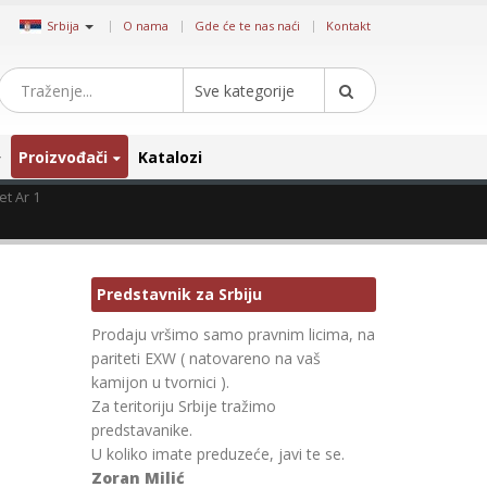
|
Srbija
O nama
Gde će te nas naći
Kontakt
Sve kategorije
Proizvođači
Katalozi
et Ar 1
Predstavnik za Srbiju
Prodaju vršimo samo pravnim licima, na
pariteti EXW ( natovareno na vaš
kamijon u tvornici ).
Za teritoriju Srbije tražimo
predstavanike.
U koliko imate preduzeće, javi te se.
Zoran Milić