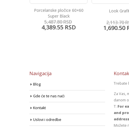
Porcelanske pločice 60×60
erla
Look Grafi
Super Black
5,487.80
RSD
0
RSD
2,113.70
R
4,389.55
RSD
0
RSD
1,690.50
Navigacija
Kontak
Trebate 
Blog
Za Vas, 
Gde će te nas naći
danom od
T:
For ex
Kontakt
and pro
address
Uslovi i odredbe
Možete n