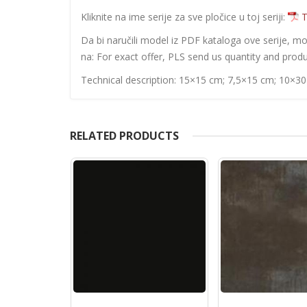
Kliknite na ime serije za sve pločice u toj seriji:
T
Da bi naručili model iz PDF kataloga ove serije, m
na: For exact offer, PLS send us quantity and produ
Technical description: 15×15 cm; 7,5×15 cm; 10×3
RELATED PRODUCTS