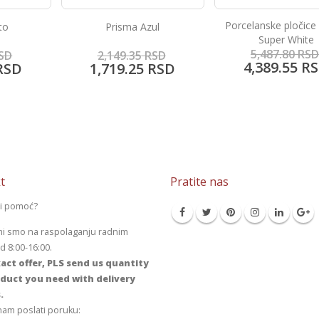
Porcelanske pločice
to
Prisma Azul
Super White
5,487.80
RSD
SD
2,149.35
RSD
4,389.55
RS
RSD
1,719.25
RSD
t
Pratite nas
li pomoć?
mi smo na raspolaganju radnim
 8:00-16:00.
act offer, PLS send us quantity
duct you need with delivery
.
am poslati poruku: