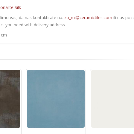
onalite Silk
olimo vas, da nas kontaktirate na:
zo_mi@ceramictiles.com
ili nas poz
ct you need with delivery address..
0 cm