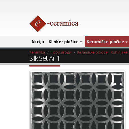
Akcija
Klinker pločice
Keramičke pločice
Keramika
Производи
Keramičke pločice
,
Kuhinjske 
Silk Set Ar 1