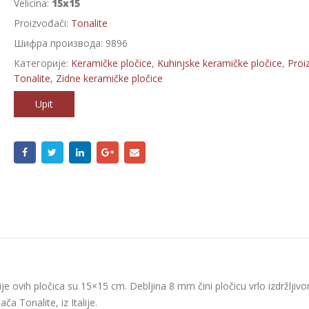
Velicina:
15x15
Proizvođači:
Tonalite
Шифра производа:
9896
Категорије:
Keramičke pločice
,
Kuhinjske keramičke pločice
,
Proi
Tonalite
,
Zidne keramičke pločice
Upit
je ovih pločica su 15×15 cm. Debljina 8 mm čini pločicu vrlo izdržljivo
a Tonalite, iz Italije.