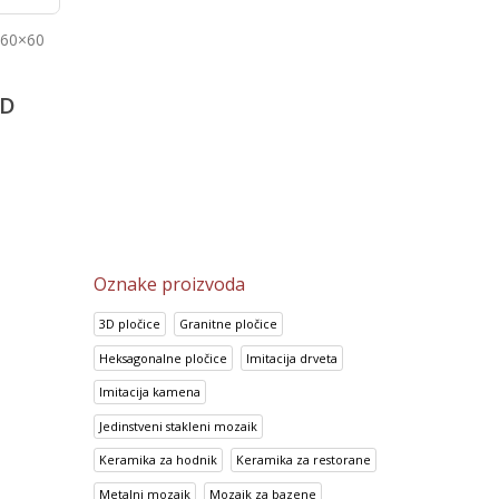
 60×60
Porcelanske pločice 6
Look Perla
Super Black
5,487.80
RSD
2,113.70
RSD
D
4,389.55
RSD
1,690.50
RSD
Oznake proizvoda
3D pločice
Granitne pločice
Heksagonalne pločice
Imitacija drveta
Imitacija kamena
Jedinstveni stakleni mozaik
Keramika za hodnik
Keramika za restorane
Metalni mozaik
Mozaik za bazene