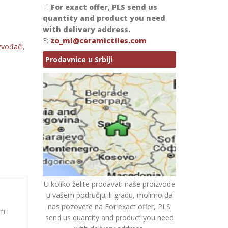
T:
For exact offer, PLS send us
quantity and product you need
with delivery address.
E:
zo_mi@ceramictiles.com
zvođači
,
Prodavnice u Srbiji
U koliko želite prodavati naše proizvode
u vašem području ili gradu, molimo da
nas pozovete na For exact offer, PLS
m i
send us quantity and product you need