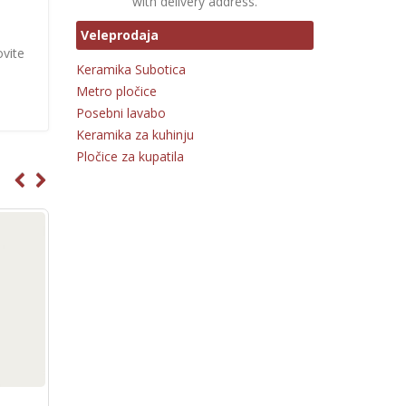
with delivery address.
Veleprodaja
ovite
Keramika Subotica
Metro pločice
Posebni lavabo
Keramika za kuhinju
Pločice za kupatila