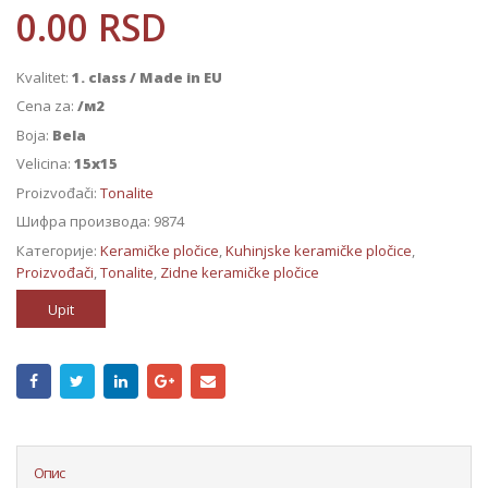
0.00
RSD
Kvalitet:
1. class / Made in EU
Cena za:
/м2
Boja:
Bela
Velicina:
15x15
Proizvođači:
Tonalite
Шифра производа:
9874
Категорије:
Keramičke pločice
,
Kuhinjske keramičke pločice
,
Proizvođači
,
Tonalite
,
Zidne keramičke pločice
Upit
Опис