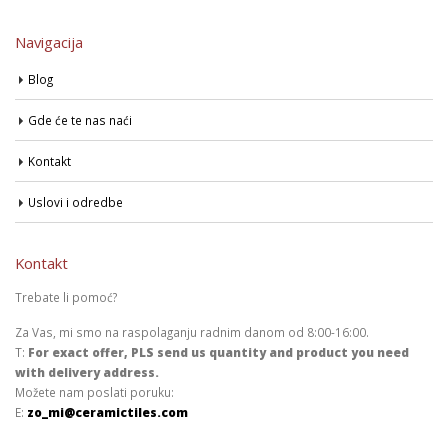
Navigacija
Blog
Gde će te nas naći
Kontakt
Uslovi i odredbe
Kontakt
Trebate li pomoć?
Za Vas, mi smo na raspolaganju radnim danom od 8:00-16:00.
T:
For exact offer, PLS send us quantity and product you need
with delivery address.
Možete nam poslati poruku:
E:
zo_mi@ceramictiles.com