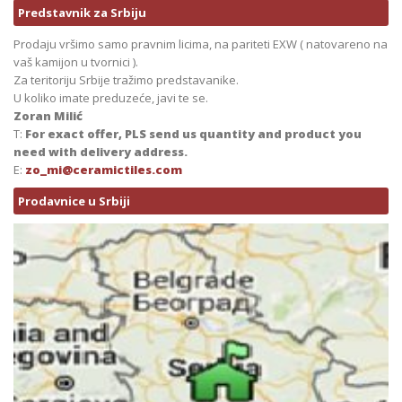
Predstavnik za Srbiju
Prodaju vršimo samo pravnim licima, na pariteti EXW ( natovareno na
vaš kamijon u tvornici ).
Za teritoriju Srbije tražimo predstavanike.
U koliko imate preduzeće, javi te se.
Zoran Milić
T:
For exact offer, PLS send us quantity and product you
need with delivery address.
E:
zo_mi@ceramictiles.com
Prodavnice u Srbiji