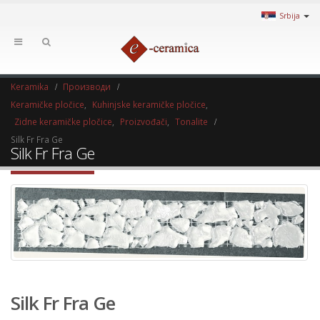
Srbija
Keramika
Производи
Keramičke pločice
,
Kuhinjske keramičke pločice
,
Zidne keramičke pločice
,
Proizvođači
,
Tonalite
Silk Fr Fra Ge
Silk Fr Fra Ge
Silk Fr Fra Ge