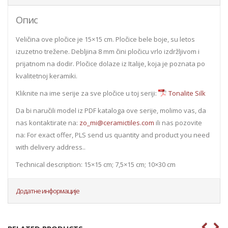
Опис
Veličina ove pločice je 15×15 cm. Pločice bele boje, su letos
izuzetno trežene. Debljina 8 mm čini pločicu vrlo izdržljivom i
prijatnom na dodir. Pločice dolaze iz Italije, koja je poznata po
kvalitetnoj keramiki.
Kliknite na ime serije za sve pločice u toj seriji:
Tonalite Silk
Da bi naručili model iz PDF kataloga ove serije, molimo vas, da
nas kontaktirate na:
zo_mi@ceramictiles.com
ili nas pozovite
na: For exact offer, PLS send us quantity and product you need
with delivery address..
Technical description: 15×15 cm; 7,5×15 cm; 10×30 cm
Додатне информације