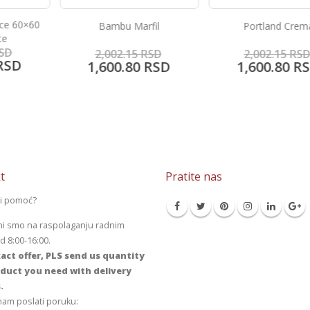
ice 60×60
Bambu Marfil
Portland Crem
te
SD
2,002.15
RSD
2,002.15
RSD
RSD
1,600.80
RSD
1,600.80
RS
t
Pratite nas
li pomoć?
mi smo na raspolaganju radnim
 8:00-16:00.
act offer, PLS send us quantity
duct you need with delivery
.
am poslati poruku: