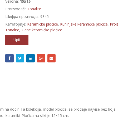
Velicina:
15x15
Proizvođači:
Tonalite
Шифра производа:
9845
Категорије:
Keramičke pločice
,
Kuhinjske keramičke pločice
,
Proi
Tonalite
,
Zidne keramičke pločice
Upit
nom na dodir. Ta kolekcija, model pločice, se prodaje najviše bež boje.
noj keramiki. Pločica na sliki je 15×15 cm.