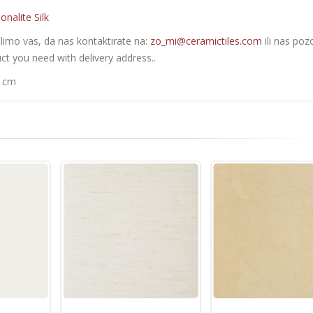
onalite Silk
olimo vas, da nas kontaktirate na:
zo_mi@ceramictiles.com
ili nas poz
ct you need with delivery address..
0 cm