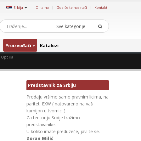
|
Srbija
O nama
Gde će te nas naći
Kontakt
Sve kategorije
Proizvođači
Katalozi
D Opt Ka
Predstavnik za Srbiju
Prodaju vršimo samo pravnim licima, na
pariteti EXW ( natovareno na vaš
kamijon u tvornici ).
Za teritoriju Srbije tražimo
predstavanike.
U koliko imate preduzeće, javi te se.
Zoran Milić