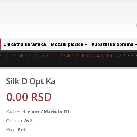
Unikatna keramika
Mozaik pločice
Kupatilska oprema
keramičke pločice
,
Zidne keramičke pločice
,
Proizvođači
,
Tonalite
Silk 
Silk D Opt Ka
0.00
RSD
Kvalitet:
1. class / Made in EU
Cena za:
/м2
Boja:
Bež