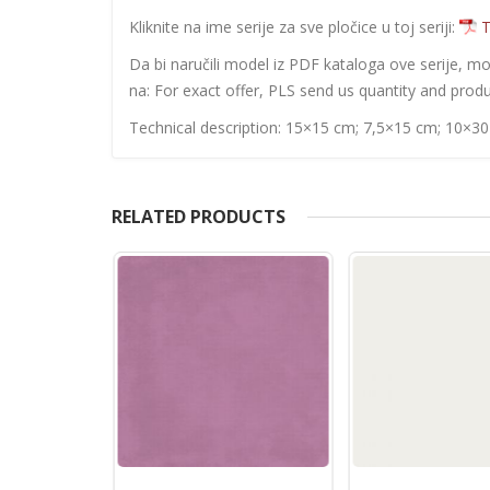
Kliknite na ime serije za sve pločice u toj seriji:
T
Da bi naručili model iz PDF kataloga ove serije, m
na: For exact offer, PLS send us quantity and produ
Technical description: 15×15 cm; 7,5×15 cm; 10×3
RELATED PRODUCTS