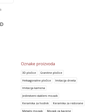
a
Portland Gris
Prisma Lila
2,002.15
RSD
2,149.35
RSD
D
1,600.80
RSD
1,719.25
RSD
Oznake proizvoda
3D pločice
Granitne pločice
Heksagonalne pločice
Imitacija drveta
Imitacija kamena
Jedinstveni stakleni mozaik
Keramika za hodnik
Keramika za restorane
Metalni mozaik
Mozaik za bazene