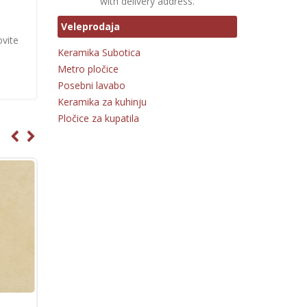
with delivery address.
Veleprodaja
ovite
Keramika Subotica
Metro pločice
Posebni lavabo
Keramika za kuhinju
Pločice za kupatila