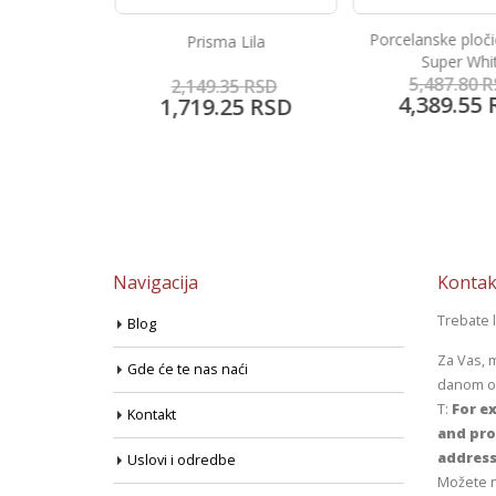
Porcelanske ploč
 Gris
Prisma Lila
Super Whi
5,487.80
R
5
RSD
2,149.35
RSD
4,389.55
0
RSD
1,719.25
RSD
Navigacija
Kontak
Trebate 
Blog
Za Vas, 
Gde će te nas naći
danom od
T:
For ex
Kontakt
and pro
address
Uslovi i odredbe
Možete n