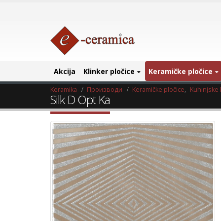
Akcija
Klinker pločice
Keramičke pločice
Keramika
Производи
Keramičke pločice
,
Kuhinjske 
Silk D Opt Ka