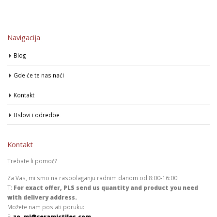
Navigacija
Blog
Gde će te nas naći
Kontakt
Uslovi i odredbe
Kontakt
Trebate li pomoć?
Za Vas, mi smo na raspolaganju radnim danom od 8:00-16:00.
T:
For exact offer, PLS send us quantity and product you need
with delivery address.
Možete nam poslati poruku:
E:
zo_mi@ceramictiles.com