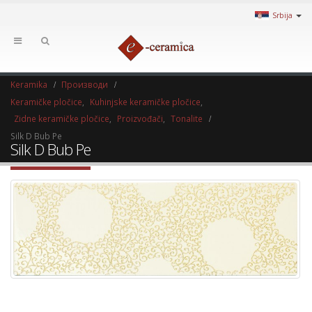
Srbija
Keramika
Производи
Keramičke pločice
,
Kuhinjske keramičke pločice
,
Zidne keramičke pločice
,
Proizvođači
,
Tonalite
Silk D Bub Pe
Silk D Bub Pe