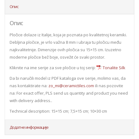
Опис
Опис
Pločice dolaze iz Italije, koja je poznata po kvalitetnoj keramiki.
Debljina pločice, je vrlo važna 8 mm i ubraja tu pločicu među
najkvalitetnije. Dimenzije ovih pločica su 15×15 cm. Izuzetno
moderne pločice bež boje, osvežit će svaki prostor.
Kliknite na ime serije za sve pločice u toj seriji:
Tonalite Silk
Da bi naručili model iz PDF kataloga ove serije, molimo vas, da
nas kontaktirate na:
zo_mi@ceramictiles.com
ili nas pozovite
na: For exact offer, PLS send us quantity and product you need
with delivery address..
Technical description: 15×15 cm; 7,5×15 cm; 10×30 cm
Додатне информације