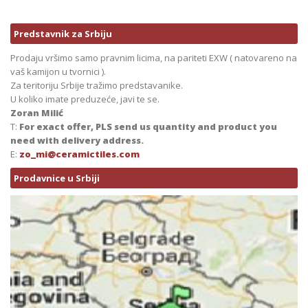
Predstavnik za Srbiju
Prodaju vršimo samo pravnim licima, na pariteti EXW ( natovareno na
vaš kamijon u tvornici ).
Za teritoriju Srbije tražimo predstavanike.
U koliko imate preduzeće, javi te se.
Zoran Milić
T:
For exact offer, PLS send us quantity and product you
need with delivery address.
E:
zo_mi@ceramictiles.com
Prodavnice u Srbiji