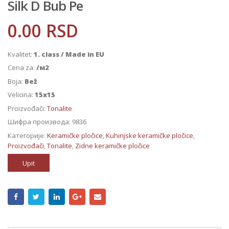
Silk D Bub Pe
0.00
RSD
Kvalitet:
1. class / Made in EU
Cena za:
/м2
Boja:
Bež
Velicina:
15x15
Proizvođači:
Tonalite
Шифра производа:
9836
Категорије:
Keramičke pločice
,
Kuhinjske keramičke pločice
,
Proizvođači
,
Tonalite
,
Zidne keramičke pločice
Upit