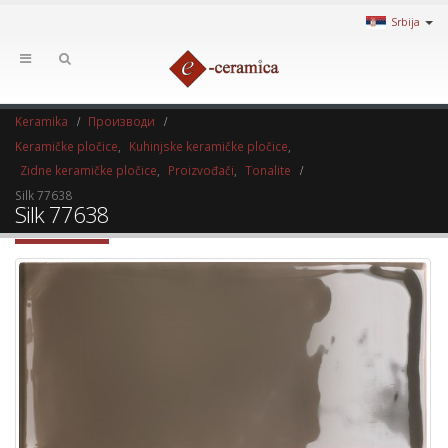
Srbija
Keramika
Производи
Keramičke pločice
,
Kuhinjske keramičke pločice
,
Zidne keramičke pločice
,
Proizvođači
,
Tonalite
Silk 77638
Silk 77638