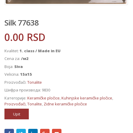
Silk 77638
0.00
RSD
Kvalitet:
1. class / Made in EU
Cena za:
/м2
Boja:
Siva
Velicina:
15x15
Proizvođači:
Tonalite
Шифра производа:
9830
Категорије:
Keramičke pločice
,
Kuhinjske keramičke pločice
,
Proizvođači
,
Tonalite
,
Zidne keramičke pločice
Upit