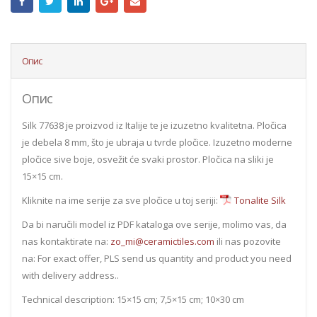
Опис
Опис
Silk 77638 je proizvod iz Italije te je izuzetno kvalitetna. Pločica
je debela 8 mm, što je ubraja u tvrde pločice. Izuzetno moderne
pločice sive boje, osvežit će svaki prostor. Pločica na sliki je
15×15 cm.
Kliknite na ime serije za sve pločice u toj seriji:
Tonalite Silk
Da bi naručili model iz PDF kataloga ove serije, molimo vas, da
nas kontaktirate na:
zo_mi@ceramictiles.com
ili nas pozovite
na: For exact offer, PLS send us quantity and product you need
with delivery address..
Technical description: 15×15 cm; 7,5×15 cm; 10×30 cm