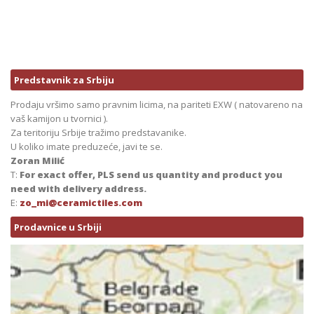
Predstavnik za Srbiju
Prodaju vršimo samo pravnim licima, na pariteti EXW ( natovareno na
vaš kamijon u tvornici ).
Za teritoriju Srbije tražimo predstavanike.
U koliko imate preduzeće, javi te se.
Zoran Milić
T:
For exact offer, PLS send us quantity and product you
need with delivery address.
E:
zo_mi@ceramictiles.com
Prodavnice u Srbiji