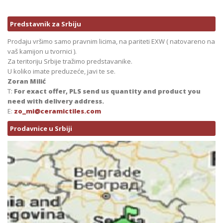
Predstavnik za Srbiju
Prodaju vršimo samo pravnim licima, na pariteti EXW ( natovareno na
vaš kamijon u tvornici ).
Za teritoriju Srbije tražimo predstavanike.
U koliko imate preduzeće, javi te se.
Zoran Milić
T:
For exact offer, PLS send us quantity and product you
need with delivery address.
E:
zo_mi@ceramictiles.com
Prodavnice u Srbiji