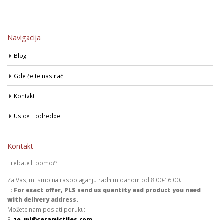
Navigacija
Blog
Gde će te nas naći
Kontakt
Uslovi i odredbe
Kontakt
Trebate li pomoć?
Za Vas, mi smo na raspolaganju radnim danom od 8:00-16:00.
T:
For exact offer, PLS send us quantity and product you need
with delivery address.
Možete nam poslati poruku:
E:
zo_mi@ceramictiles.com