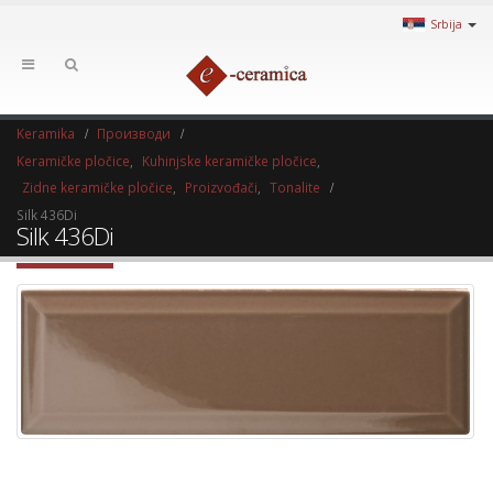
Srbija
Keramika
Производи
Keramičke pločice
,
Kuhinjske keramičke pločice
,
Zidne keramičke pločice
,
Proizvođači
,
Tonalite
Silk 436Di
Silk 436Di