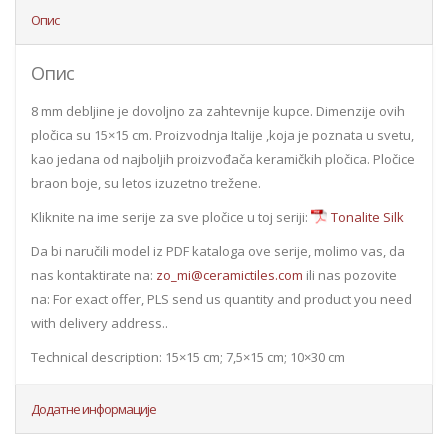
Опис
Опис
8 mm debljine je dovoljno za zahtevnije kupce. Dimenzije ovih
pločica su 15×15 cm. Proizvodnja Italije ,koja je poznata u svetu,
kao jedana od najboljih proizvođača keramičkih pločica. Pločice
braon boje, su letos izuzetno trežene.
Kliknite na ime serije za sve pločice u toj seriji:
Tonalite Silk
Da bi naručili model iz PDF kataloga ove serije, molimo vas, da
nas kontaktirate na:
zo_mi@ceramictiles.com
ili nas pozovite
na: For exact offer, PLS send us quantity and product you need
with delivery address..
Technical description: 15×15 cm; 7,5×15 cm; 10×30 cm
Додатне информације