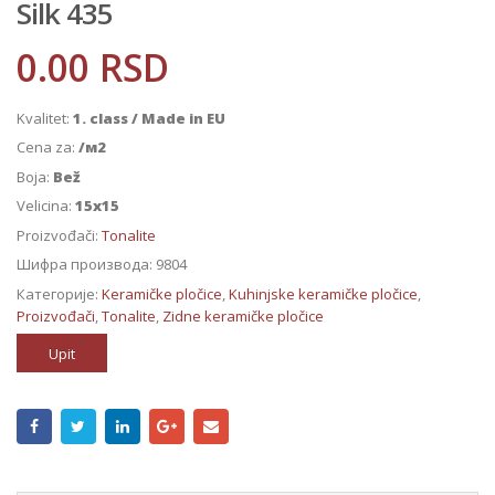
Silk 435
0.00
RSD
Kvalitet:
1. class / Made in EU
Cena za:
/м2
Boja:
Bež
Velicina:
15x15
Proizvođači:
Tonalite
Шифра производа:
9804
Категорије:
Keramičke pločice
,
Kuhinjske keramičke pločice
,
Proizvođači
,
Tonalite
,
Zidne keramičke pločice
Upit