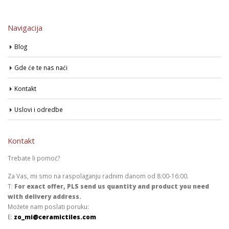
Navigacija
Blog
Gde će te nas naći
Kontakt
Uslovi i odredbe
Kontakt
Trebate li pomoć?
Za Vas, mi smo na raspolaganju radnim danom od 8:00-16:00.
T:
For exact offer, PLS send us quantity and product you need
with delivery address.
Možete nam poslati poruku:
E:
zo_mi@ceramictiles.com