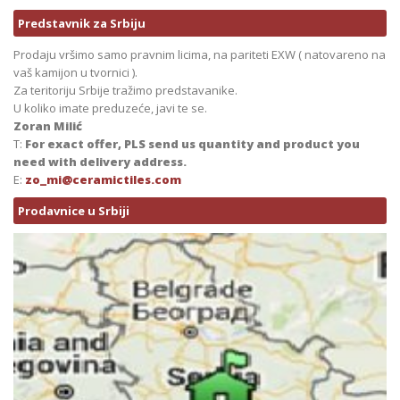
Predstavnik za Srbiju
Prodaju vršimo samo pravnim licima, na pariteti EXW ( natovareno na
vaš kamijon u tvornici ).
Za teritoriju Srbije tražimo predstavanike.
U koliko imate preduzeće, javi te se.
Zoran Milić
T:
For exact offer, PLS send us quantity and product you
need with delivery address.
E:
zo_mi@ceramictiles.com
Prodavnice u Srbiji