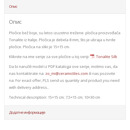
Опис
Опис
Pločice bež boje, su letos izuzetno trežene. pločica proizvođača
Tonalite iz Italije. Pločica je debela 8 mm, što je ubraja u tvrde
pločice. Pločica na sliki je 15×15 cm.
Kliknite na ime serije za sve pločice u toj seriji:
Tonalite Silk
Da bi naručili model iz PDF kataloga ove serije, molimo vas, da
nas kontaktirate na:
zo_mi@ceramictiles.com
ili nas pozovite
na: For exact offer, PLS send us quantity and product you need
with delivery address..
Technical description: 15×15 cm; 7,5×15 cm; 10×30 cm
Додатне информације