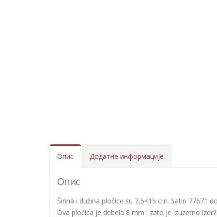
Опис
Додатне информације
Опис
Širina i dužina pločice su 7,5×15 cm. Satin 77671 dol
Ova pločica je debela 8 mm i zato je izuzetno izdržl