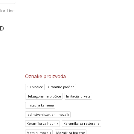
lor Line
Prisma Canela
Look Crema
2,149.35
RSD
2,113.70
RSD
D
1,719.25
RSD
1,690.50
RSD
Oznake proizvoda
3D pločice
Granitne pločice
Heksagonalne pločice
Imitacija drveta
Imitacija kamena
Jedinstveni stakleni mozaik
Keramika za hodnik
Keramika za restorane
Metalni mozaik
Mozaik za bazene