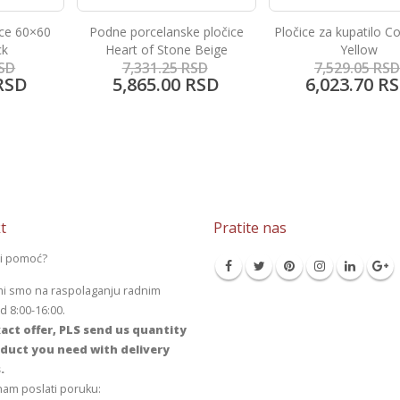
ice 60×60
Podne porcelanske pločice
Pločice za kupatilo Co
ck
Heart of Stone Beige
Yellow
SD
7,331.25
RSD
7,529.05
RSD
RSD
5,865.00
RSD
6,023.70
RS
t
Pratite nas
li pomoć?
mi smo na raspolaganju radnim
 8:00-16:00.
act offer, PLS send us quantity
duct you need with delivery
.
am poslati poruku: