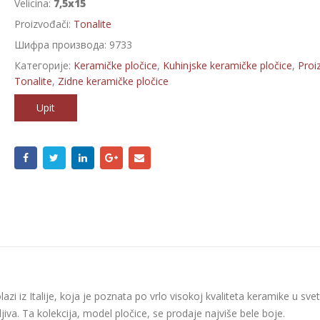
Velicina:
7,5x15
Proizvođači:
Tonalite
Шифра производа:
9733
Категорије:
Keramičke pločice
,
Kuhinjske keramičke pločice
,
Proi
Tonalite
,
Zidne keramičke pločice
Upit
azi iz Italije, koja je poznata po vrlo visokoj kvaliteta keramike u svet
jiva. Ta kolekcija, model pločice, se prodaje najviše bele boje.