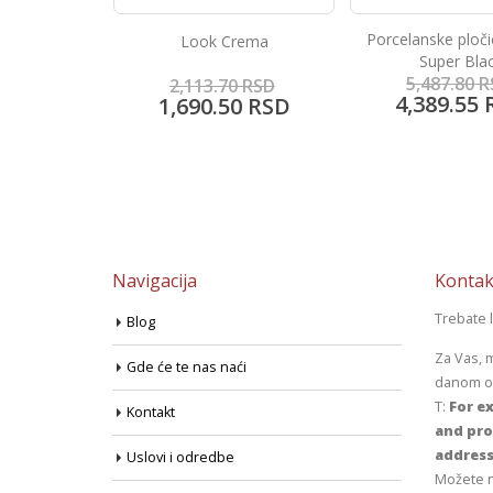
Porcelanske ploč
anela
Look Crema
Super Bla
5,487.80
R
5
RSD
2,113.70
RSD
4,389.55
5
RSD
1,690.50
RSD
Navigacija
Kontak
Trebate 
Blog
Za Vas, 
Gde će te nas naći
danom od
T:
For ex
Kontakt
and pro
address
Uslovi i odredbe
Možete n