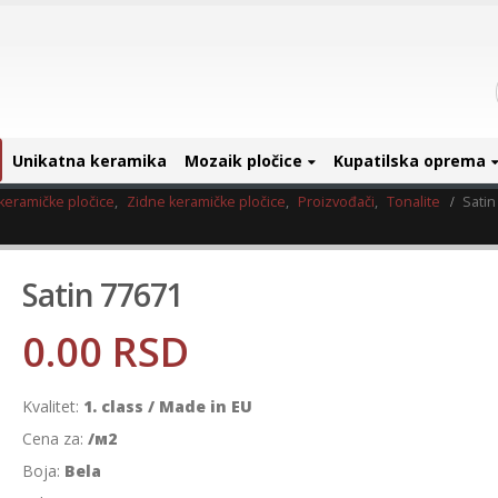
Unikatna keramika
Mozaik pločice
Kupatilska oprema
keramičke pločice
,
Zidne keramičke pločice
,
Proizvođači
,
Tonalite
Satin
Satin 77671
0.00
RSD
Kvalitet:
1. class / Made in EU
Cena za:
/м2
Boja:
Bela