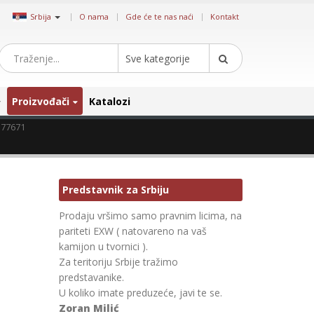
|
Srbija
O nama
Gde će te nas naći
Kontakt
Sve kategorije
Proizvođači
Katalozi
 77671
Predstavnik za Srbiju
Prodaju vršimo samo pravnim licima, na
pariteti EXW ( natovareno na vaš
kamijon u tvornici ).
Za teritoriju Srbije tražimo
predstavanike.
U koliko imate preduzeće, javi te se.
Zoran Milić