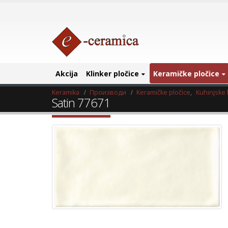
Akcija
Klinker pločice
Keramičke pločice
Keramika
Производи
Keramičke pločice
,
Kuhinjske 
Satin 77671