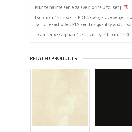
Kliknite na ime serije za sve pločice u toj seriji:
T
Da bi naručili model iz PDF kataloga ove serije, m
na: For exact offer, PLS send us quantity and produ
Technical description: 15×15 cm; 7,5×15 cm; 10×3
RELATED PRODUCTS