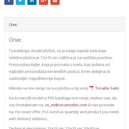
Опис
Опис
Ta kolekcija, model pločice, se prodaje najviše bele boje.
Veličina pločice je 7,5×15 cm i odlična je za različite površine.
Proizvodnja Italije ,koja je poznata u svetu, kao jedana od
najboljih proizvođača keramičkih pločica. 8 mm debljina će
zadovoljiti i najzahtevnije kupce.
Kliknite na ime serije za sve pločice u toj seriji:
Tonalite Satin
Da bi naručili model iz PDF kataloga ove serije, molimo vas, da
nas kontaktirate na:
zo_mi@ceramictiles.com
ili nas pozovite
na: For exact offer, PLS send us quantity and product you need
with delivery address..
Technical description: 15×15 cm; 7,5×15 cm; 10×30 cm