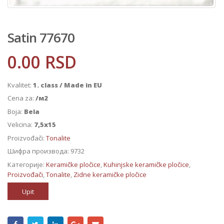
Satin 77670
0.00
RSD
Kvalitet:
1. class / Made in EU
Cena za:
/м2
Boja:
Bela
Velicina:
7,5x15
Proizvođači:
Tonalite
Шифра производа:
9732
Категорије:
Keramičke pločice
,
Kuhinjske keramičke pločice
,
Proizvođači
,
Tonalite
,
Zidne keramičke pločice
Upit