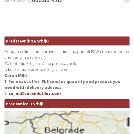
7,529.05
RSD
Predstavnik za Srbiju
Prodaju vršimo samo pravnim licima, na pariteti EXW ( natovareno na
vaš kamijon u tvornici ).
Za teritoriju Srbije tražimo predstavanike.
U koliko imate preduzeće, javi te se.
Zoran Milić
T:
For exact offer, PLS send us quantity and product you
need with delivery address.
E:
zo_mi@ceramictiles.com
Prodavnice u Srbiji