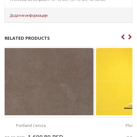
Додатне информације
RELATED PRODUCTS
Pločice za kupatilo Color Line Yellow
6,023.70
RSD