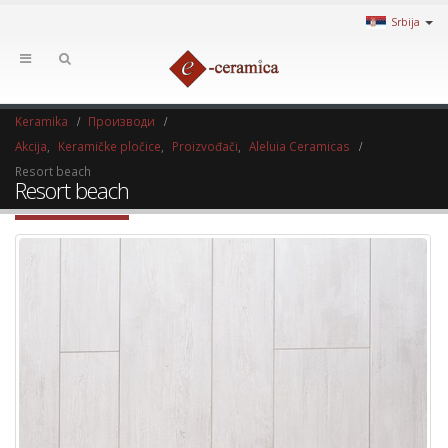
Srbija
Keramika
Производи
Akcija
,
Keramičke pločice
,
Proizvođači
,
Aleluia Ceramicas
Resort beach
Resort beach