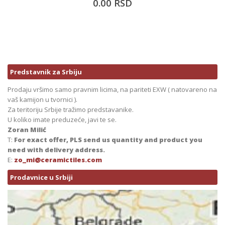
0.00
RSD
Predstavnik za Srbiju
Prodaju vršimo samo pravnim licima, na pariteti EXW ( natovareno na
vaš kamijon u tvornici ).
Za teritoriju Srbije tražimo predstavanike.
U koliko imate preduzeće, javi te se.
Zoran Milić
T:
For exact offer, PLS send us quantity and product you
need with delivery address.
E:
zo_mi@ceramictiles.com
Prodavnice u Srbiji