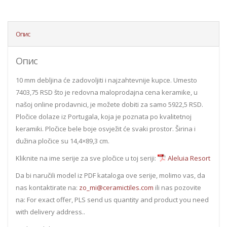
Опис
Опис
10 mm debljina će zadovoljiti i najzahtevnije kupce. Umesto
7403,75 RSD što je redovna maloprodajna cena keramike, u
našoj online prodavnici, je možete dobiti za samo 5922,5 RSD.
Pločice dolaze iz Portugala, koja je poznata po kvalitetnoj
keramiki. Pločice bele boje osvježit će svaki prostor. Širina i
dužina pločice su 14,4×89,3 cm.
Kliknite na ime serije za sve pločice u toj seriji:
Aleluia Resort
Da bi naručili model iz PDF kataloga ove serije, molimo vas, da
nas kontaktirate na:
zo_mi@ceramictiles.com
ili nas pozovite
na: For exact offer, PLS send us quantity and product you need
with delivery address..