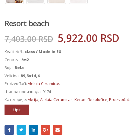
Resort beach
5,922.00
RSD
7,403.00
RSD
Kvalitet:
1. class / Made in EU
Cena za:
/м2
Boja:
Bela
Velicina:
89,3x14,4
Proizvođači:
Aleluia Ceramicas
Шифра производа:
9174
Категорије:
Akcija
,
Aleluia Ceramicas
,
Keramičke pločice
,
Proizvođači
Upit