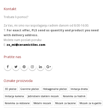
Kontakt
Trebate li pomoć?
Za Vas, mi smo na raspolaganju radnim danom od 8:00-16:00.
T:
For exact offer, PLS send us quantity and product you need
with delivery address.
Možete nam poslati poruku:
E:
zo_mi@ceramictiles.com
Pratite nas
Oznake proizvoda
3D pločice
Granitne pločice
Heksagonalne pločice
Imitacija drveta
Imitacija kamena
Jedinstveni stakleni mozaik
Keramika za hodnik
Keramika za restorane
Metalni mozaik
Mozaik za bazene
Mozaik za kupatilo