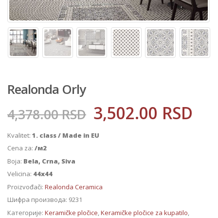
Realonda Orly
3,502.00
RSD
4,378.00
RSD
Kvalitet:
1. class / Made in EU
Cena za:
/м2
Boja:
Bela, Crna, Siva
Velicina:
44x44
Proizvođači:
Realonda Ceramica
Шифра производа:
9231
Категорије:
Keramičke pločice
,
Keramičke pločice za kupatilo
,