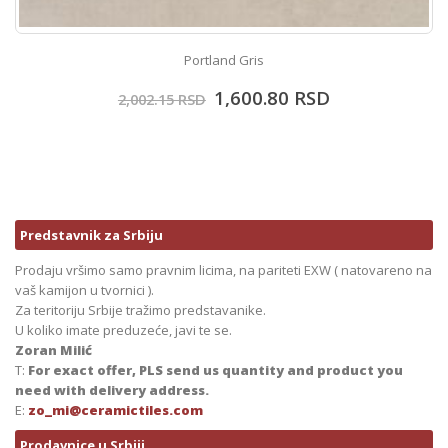
Portland Gris
1,600.80
RSD
2,002.15
RSD
Predstavnik za Srbiju
Prodaju vršimo samo pravnim licima, na pariteti EXW ( natovareno na
vaš kamijon u tvornici ).
Za teritoriju Srbije tražimo predstavanike.
U koliko imate preduzeće, javi te se.
Zoran Milić
T:
For exact offer, PLS send us quantity and product you
need with delivery address.
E:
zo_mi@ceramictiles.com
Prodavnice u Srbiji