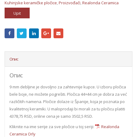
Kuhinjske keramičke pločice
,
Proizvođači
,
Realonda Ceramica
Upit
Опис
Опис
9 mm debljine je dovoljno za zahtevnije kupce. U izboru pločica
bele boje, ne možete pogrešiti. Pločica 44×44 cm je dobra za već
različitih namena. Pločice dolaze iz Španije, koja je poznata po
kvalitetnoj keramiki. U maloprodaji bi morali za tu pločicu platiti
4378,75 RSD, online cena je samo 3502,5 RSD.
Kliknite na ime serije za sve pločice u toj seriji:
Realonda
Ceramica Orly