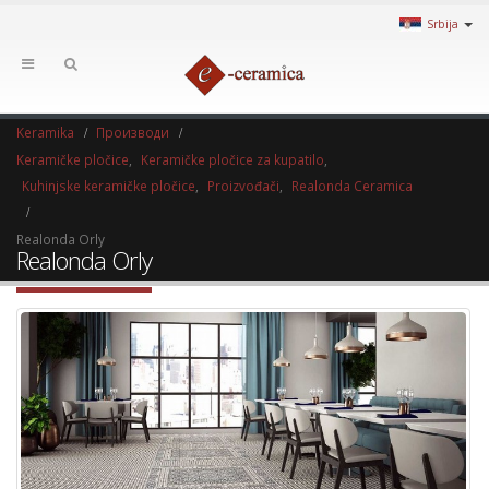
Srbija
Keramika
Производи
Keramičke pločice
,
Keramičke pločice za kupatilo
,
Kuhinjske keramičke pločice
,
Proizvođači
,
Realonda Ceramica
Realonda Orly
Realonda Orly