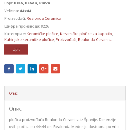
Boja:
Bela, Braon, Plava
Velicina:
44x44
Proizvođači:
Realonda Ceramica
Шифра производа:
9226
Категорије:
Keramičke pločice
,
Keramičke pločice za kupatilo
,
Kuhinjske keramičke pločice
,
Proizvođači
,
Realonda Ceramica
Upit
Опис
Опис
pločica proizvođača Realonda Ceramica iz Španije. Dimenzije
ovih pločica su 44×44 cm. Realonda Medes je dostupna po vrlo