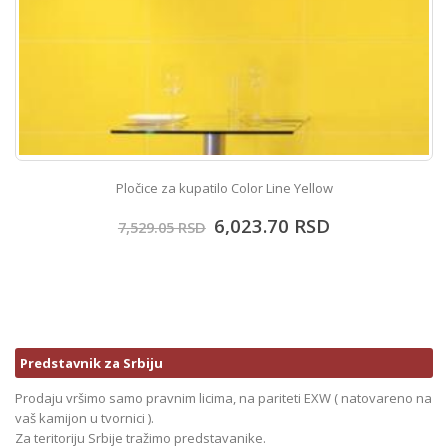
Pločice za kupatilo Color Line Yellow
6,023.70
RSD
7,529.05
RSD
Predstavnik za Srbiju
Prodaju vršimo samo pravnim licima, na pariteti EXW ( natovareno na
vaš kamijon u tvornici ).
Za teritoriju Srbije tražimo predstavanike.