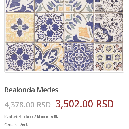
Realonda Medes
3,502.00
RSD
4,378.00
RSD
Kvalitet:
1. class / Made in EU
Cena za:
/м2