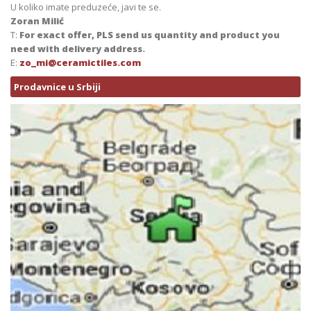
U koliko imate preduzeće, javi te se.
Zoran Milić
T:
For exact offer, PLS send us quantity and product you
need with delivery address.
E:
zo_mi@ceramictiles.com
Prodavnice u Srbiji