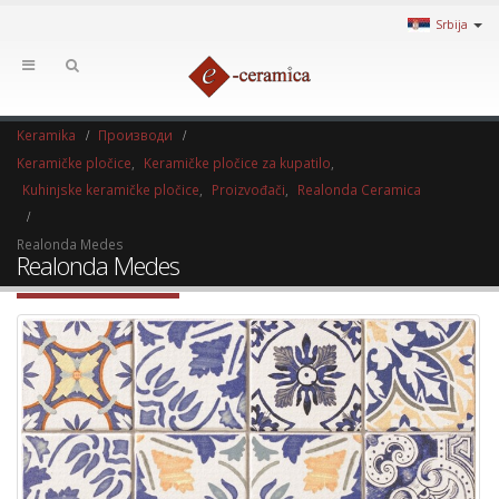
Srbija
Keramika
Производи
Keramičke pločice
,
Keramičke pločice za kupatilo
,
Kuhinjske keramičke pločice
,
Proizvođači
,
Realonda Ceramica
Realonda Medes
Realonda Medes