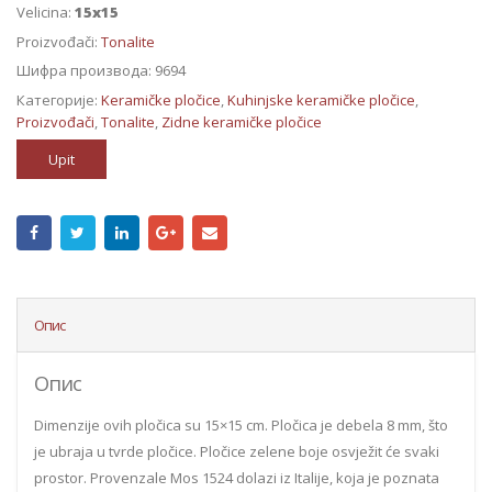
Velicina:
15x15
Proizvođači:
Tonalite
Шифра производа:
9694
Категорије:
Keramičke pločice
,
Kuhinjske keramičke pločice
,
Proizvođači
,
Tonalite
,
Zidne keramičke pločice
Upit
Опис
Опис
Dimenzije ovih pločica su 15×15 cm. Pločica je debela 8 mm, što
je ubraja u tvrde pločice. Pločice zelene boje osvježit će svaki
prostor. Provenzale Mos 1524 dolazi iz Italije, koja je poznata