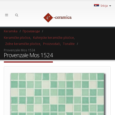
Srbija
Keramika
Производи
Keramičke pločice
,
Kuhinjske keramičke pločice
,
Zidne keramičke pločice
,
Proizvođači
,
Tonalite
Provenzale Mos 1524
Provenzale Mos 1524