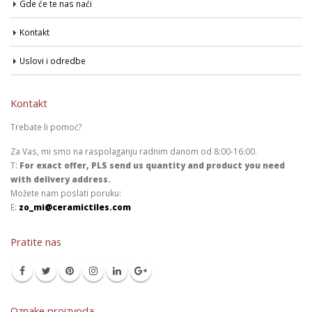
Gde će te nas naći
Kontakt
Uslovi i odredbe
Kontakt
Trebate li pomoć?
Za Vas, mi smo na raspolaganju radnim danom od 8:00-16:00.
T:
For exact offer, PLS send us quantity and product you need
with delivery address.
Možete nam poslati poruku:
E:
zo_mi@ceramictiles.com
Pratite nas
Oznake proizvoda