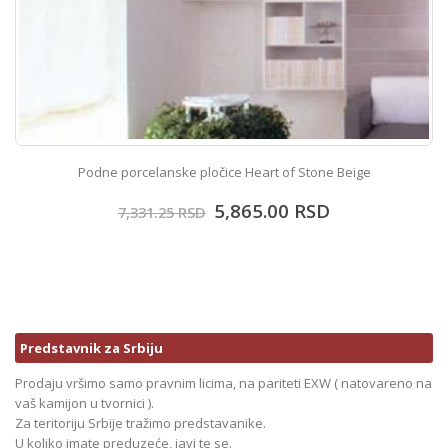
Podne porcelanske pločice Heart of Stone Beige
5,865.00
RSD
7,331.25
RSD
Predstavnik za Srbiju
Prodaju vršimo samo pravnim licima, na pariteti EXW ( natovareno na
vaš kamijon u tvornici ).
Za teritoriju Srbije tražimo predstavanike.
U koliko imate preduzeće, javi te se.