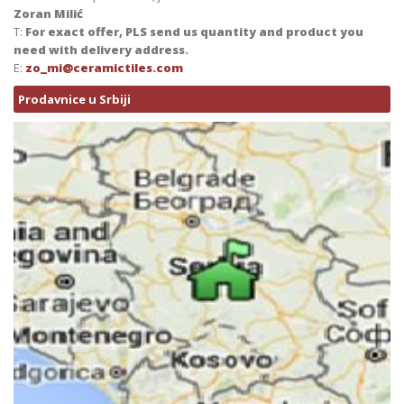
Zoran Milić
T:
For exact offer, PLS send us quantity and product you
need with delivery address.
E:
zo_mi@ceramictiles.com
Prodavnice u Srbiji