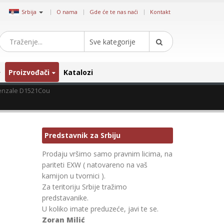
|
Srbija
O nama
Gde će te nas naći
Kontakt
Sve kategorije
Proizvođači
Katalozi
enzale D1521Cou
Predstavnik za Srbiju
Prodaju vršimo samo pravnim licima, na
pariteti EXW ( natovareno na vaš
kamijon u tvornici ).
Za teritoriju Srbije tražimo
predstavanike.
U koliko imate preduzeće, javi te se.
Zoran Milić