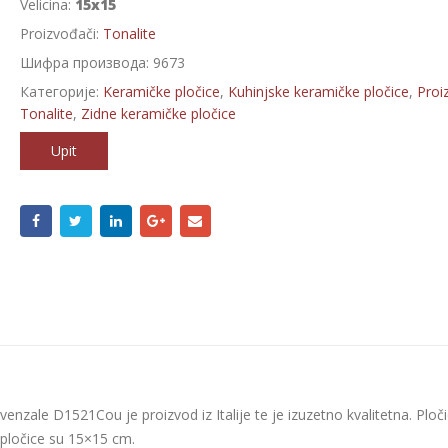
Velicina:
15x15
Proizvođači:
Tonalite
Шифра производа:
9673
Категорије:
Keramičke pločice
,
Kuhinjske keramičke pločice
,
Proi
Tonalite
,
Zidne keramičke pločice
Upit
enzale D1521Cou je proizvod iz Italije te je izuzetno kvalitetna. Ploč
a pločice su 15×15 cm.