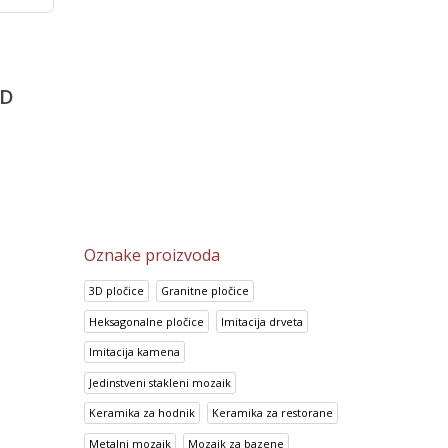
o
Portland Crema
Portland Marron
2,002.15
RSD
2,002.15
RSD
D
1,600.80
RSD
1,600.80
RSD
Oznake proizvoda
3D pločice
Granitne pločice
Heksagonalne pločice
Imitacija drveta
Imitacija kamena
Jedinstveni stakleni mozaik
Keramika za hodnik
Keramika za restorane
Metalni mozaik
Mozaik za bazene