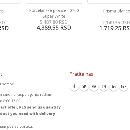
Porcelanske pločice 60×60
ris
Prisma Blanc
Super White
5,487.80
RSD
SD
2,149.35
RSD
4,389.55
RSD
RSD
1,719.25
RS
t
Pratite nas
li pomoć?
mi smo na raspolaganju radnim
 8:00-16:00.
act offer, PLS send us quantity
duct you need with delivery
.
am poslati poruku: