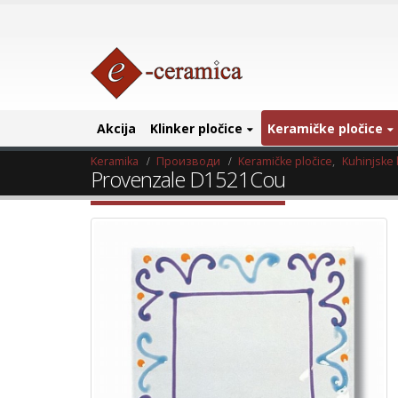
Akcija
Klinker pločice
Keramičke pločice
Keramika
Производи
Keramičke pločice
,
Kuhinjske 
Provenzale D1521Cou