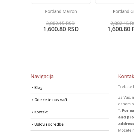
 Crema
Portland Marron
Portland G
5
RSD
2,002.15
RSD
2,002.15
R
0
RSD
1,600.80
RSD
1,600.80
Navigacija
Kontak
Trebate 
Blog
Za Vas, 
Gde će te nas naći
danom od
T:
For ex
Kontakt
and pro
address
Uslovi i odredbe
Možete n