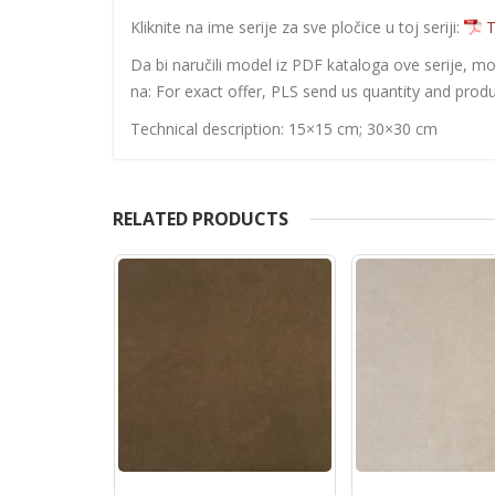
Kliknite na ime serije za sve pločice u toj seriji:
T
Da bi naručili model iz PDF kataloga ove serije, m
na: For exact offer, PLS send us quantity and produ
Technical description: 15×15 cm; 30×30 cm
RELATED PRODUCTS