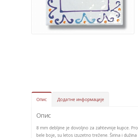
Опис
Додатне информације
Опис
8 mm debljine je dovoljno za zahtevnije kupce. Prov
bele boje, su letos izuzetno trežene. Širina i dužin