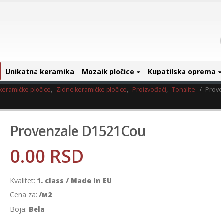
Unikatna keramika
Mozaik pločice
Kupatilska oprema
keramičke pločice
,
Zidne keramičke pločice
,
Proizvođači
,
Tonalite
Prov
Provenzale D1521Cou
0.00
RSD
Kvalitet:
1. class / Made in EU
Cena za:
/м2
Boja:
Bela