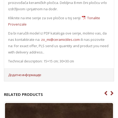
proizvođača keramičkih pločica. Debljina 8 mm čini pločicu vrlo
izdržljivom i prijatnom na dodir.
Kliknite na ime serije za sve pločice u toj seriji:
Tonalite
Provenzale
Da bi naručili model iz PDF kataloga ove serije, molimo vas, da
nas kontaktirate na:
zo_mi@ceramictiles.com
ili nas pozovite
na: For exact offer, PLS send us quantity and product you need
with delivery address..
Technical description: 15×15 cm; 30×30 cm
Додатне информације
RELATED PRODUCTS