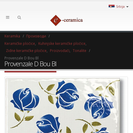
Srbija
Keramika
Производи
Keramičke pločice
,
Kuhinjske keramičke pločice
,
Zidne keramičke pločice
,
Proizvođači
,
Tonalite
Provenzale D Bou Bl
Provenzale D Bou Bl