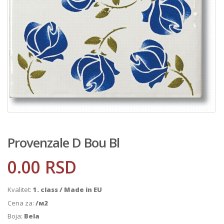
Provenzale D Bou Bl
0.00
RSD
Kvalitet:
1. class / Made in EU
Cena za:
/м2
Boja:
Bela