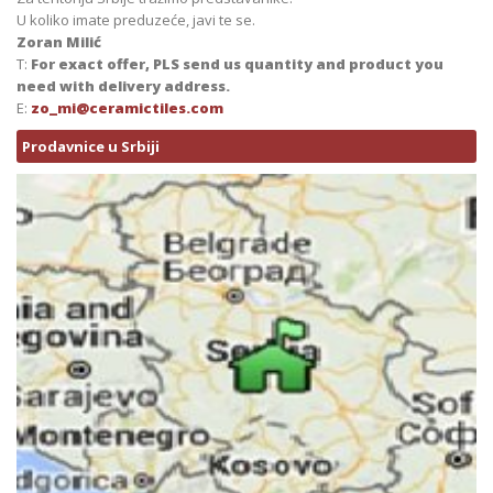
U koliko imate preduzeće, javi te se.
Zoran Milić
T:
For exact offer, PLS send us quantity and product you
need with delivery address.
E:
zo_mi@ceramictiles.com
Prodavnice u Srbiji