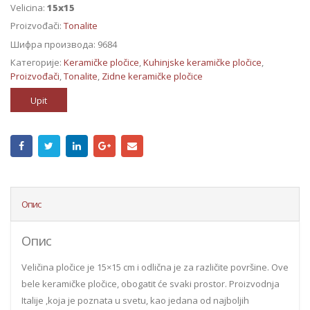
Velicina:
15x15
Proizvođači:
Tonalite
Шифра производа:
9684
Категорије:
Keramičke pločice
,
Kuhinjske keramičke pločice
,
Proizvođači
,
Tonalite
,
Zidne keramičke pločice
Upit
Опис
Опис
Veličina pločice je 15×15 cm i odlična je za različite površine. Ove
bele keramičke pločice, obogatit će svaki prostor. Proizvodnja
Italije ,koja je poznata u svetu, kao jedana od najboljih