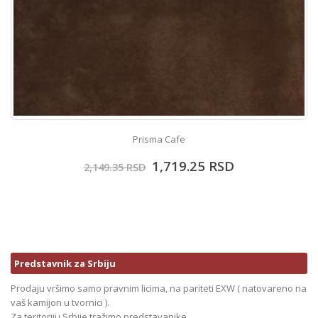
Prisma Cafe
1,719.25
RSD
2,149.35
RSD
Predstavnik za Srbiju
Prodaju vršimo samo pravnim licima, na pariteti EXW ( natovareno na
vaš kamijon u tvornici ).
Za teritoriju Srbije tražimo predstavanike.