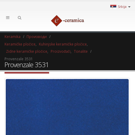
Srbija
Keramika
Производи
Keramičke pločice
,
Kuhinjske keramičke pločice
,
Zidne keramičke pločice
,
Proizvođači
,
Tonalite
Provenzale 3531
Provenzale 3531