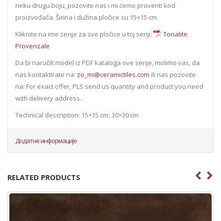
neku drugu boju, pozovite nas i mi ćemo proveriti kod
proizvođača. Širina i dužina pločice su 15×15 cm.
Kliknite na ime serije za sve pločice u toj seriji:
Tonalite
Provenzale
Da bi naručili model iz PDF kataloga ove serije, molimo vas, da
nas kontaktirate na:
zo_mi@ceramictiles.com
ili nas pozovite
na: For exact offer, PLS send us quantity and product you need
with delivery address..
Technical description: 15×15 cm; 30×30 cm
Додатне информације
RELATED PRODUCTS