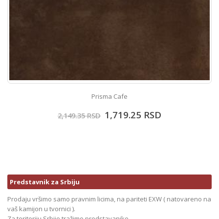
Prisma Cafe
1,719.25
RSD
2,149.35
RSD
Predstavnik za Srbiju
Prodaju vršimo samo pravnim licima, na pariteti EXW ( natovareno na
vaš kamijon u tvornici ).
Za teritoriju Srbije tražimo predstavanike.