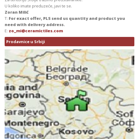
U koliko imate preduzeće, javi te se.
Zoran Milić
T:
For exact offer, PLS send us quantity and product you
need with delivery address.
E:
zo_mi@ceramictiles.com
Prodavnice u Srbiji