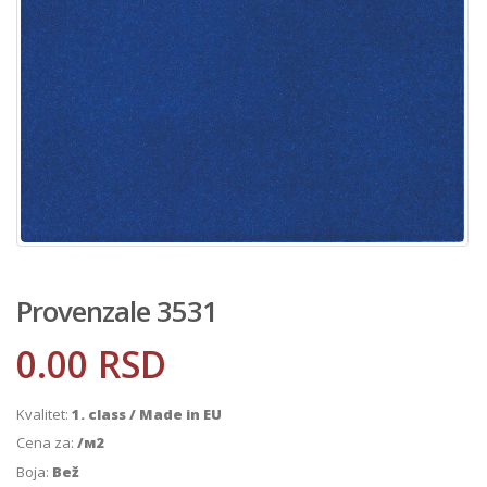
Provenzale 3531
0.00
RSD
Kvalitet:
1. class / Made in EU
Cena za:
/м2
Boja:
Bež