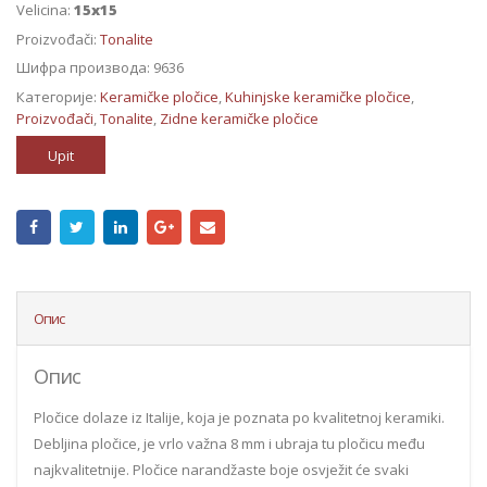
Velicina:
15x15
Proizvođači:
Tonalite
Шифра производа:
9636
Категорије:
Keramičke pločice
,
Kuhinjske keramičke pločice
,
Proizvođači
,
Tonalite
,
Zidne keramičke pločice
Upit
Опис
Опис
Pločice dolaze iz Italije, koja je poznata po kvalitetnoj keramiki.
Debljina pločice, je vrlo važna 8 mm i ubraja tu pločicu među
najkvalitetnije. Pločice narandžaste boje osvježit će svaki