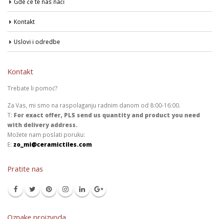
Gde će te nas naći
Kontakt
Uslovi i odredbe
Kontakt
Trebate li pomoć?
Za Vas, mi smo na raspolaganju radnim danom od 8:00-16:00.
T:
For exact offer, PLS send us quantity and product you need
with delivery address.
Možete nam poslati poruku:
E:
zo_mi@ceramictiles.com
Pratite nas
Oznake proizvoda