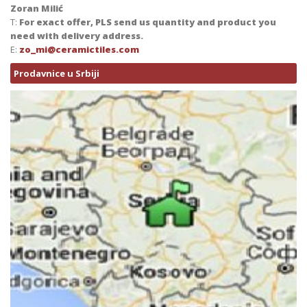
Zoran Milić
T:
For exact offer, PLS send us quantity and product you
need with delivery address.
E:
zo_mi@ceramictiles.com
Prodavnice u Srbiji