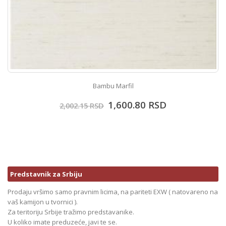
Bambu Marfil
1,600.80
RSD
2,002.15
RSD
Predstavnik za Srbiju
Prodaju vršimo samo pravnim licima, na pariteti EXW ( natovareno na
vaš kamijon u tvornici ).
Za teritoriju Srbije tražimo predstavanike.
U koliko imate preduzeće, javi te se.