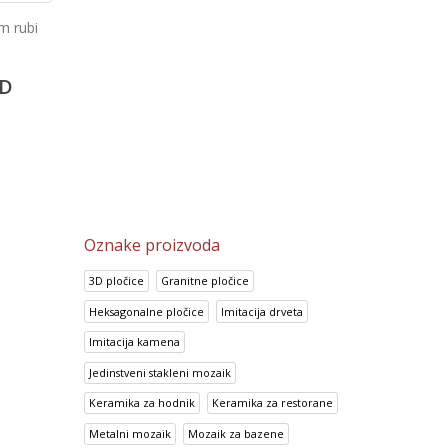
Klinker pločice 15 mm
Taiga ebano
vermelho
2,968.15
RSD
D
1,035.00
RSD
2,374.75
RSD
SD
828.00
RSD
Oznake proizvoda
3D pločice
Granitne pločice
Heksagonalne pločice
Imitacija drveta
Imitacija kamena
Jedinstveni stakleni mozaik
Keramika za hodnik
Keramika za restorane
Metalni mozaik
Mozaik za bazene