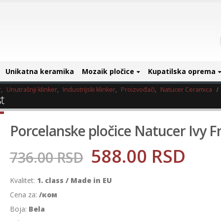
Unikatna keramika
Mozaik pločice
Kupatilska oprema
r
,
Unutrašnji klinker
,
Industrijski klinker
,
Proizvođači
,
Natucer Ceramica
t
Porcelanske pločice Natucer Ivy F
588.00
RSD
736.00
RSD
Kvalitet:
1. class / Made in EU
Cena za:
/ком
Boja:
Bela