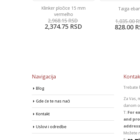
očice 15 mm
Taiga ebano
Klinker pločice 1
elho
15
RSD
1,035.00
RSD
3,468.40
75
RSD
828.00
RSD
2,773.80
Navigacija
Kontak
Trebate 
Blog
Za Vas, 
Gde će te nas naći
danom od
T:
For ex
Kontakt
and pro
address
Uslovi i odredbe
Možete n
E:
zo_mi