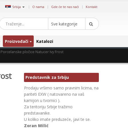
|
Srbija
O nama
Gde će te nas naći
Kontakt
Sve kategorije
Proizvođači
Katalozi
Porcelanske pločice Natucer Ivy Frost
rost
Predstavnik za Srbiju
Prodaju vršimo samo pravnim licima, na
pariteti EXW ( natovareno na vaš
kamijon u tvornici ).
Za teritoriju Srbije tražimo
predstavanike.
U koliko imate preduzeće, javi te se.
Zoran Milić