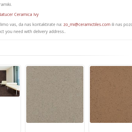
ramiki.
atucer Ceramica Ivy
olimo vas, da nas kontaktirate na:
zo_mi@ceramictiles.com
ili nas poz
ct you need with delivery address..