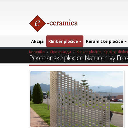
Akcija
Klinker pločice
Keramičke pločice
Keramika
Производи
Klinker pločice
,
Spoljnji klinke
Porcelanske pločice Natucer Ivy Fros