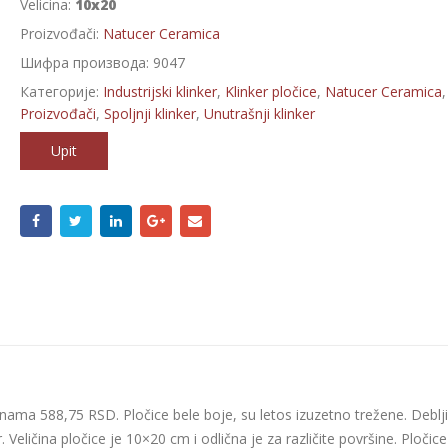
Velicina:
10x20
Proizvođači:
Natucer Ceramica
Шифра производа:
9047
Категорије:
Industrijski klinker
,
Klinker pločice
,
Natucer Ceramica
,
Proizvođači
,
Spoljnji klinker
,
Unutrašnji klinker
Upit
nama 588,75 RSD. Pločice bele boje, su letos izuzetno trežene. Deblj
. Veličina pločice je 10×20 cm i odlična je za različite površine. Pločice