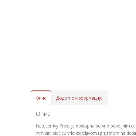
Опис
Додатне информације
Опис
Natucer Ivy Frost je dostupna po vrlo povoljnim ce
mm čini pločicu vrlo izdržljivom i prijatnom na dodir