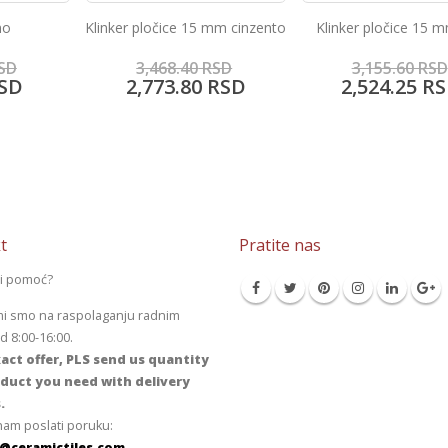
5 mm cinzento
Klinker pločice 15 mm rubi
Taiga pino
RSD
3,155.60
RSD
1,035.00
RS
RSD
2,524.25
RSD
828.00
R
t
Pratite nas
li pomoć?
mi smo na raspolaganju radnim
 8:00-16:00.
act offer, PLS send us quantity
duct you need with delivery
.
am poslati poruku:
@ceramictiles.com