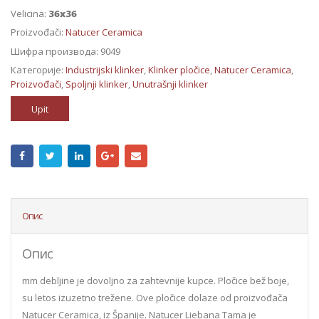
Velicina:
36x36
Proizvođači:
Natucer Ceramica
Шифра производа:
9049
Категорије:
Industrijski klinker
,
Klinker pločice
,
Natucer Ceramica
,
Proizvođači
,
Spoljnji klinker
,
Unutrašnji klinker
Upit
Опис
Опис
mm debljine je dovoljno za zahtevnije kupce. Pločice bež boje,
su letos izuzetno trežene. Ove pločice dolaze od proizvođača
Natucer Ceramica, iz Španije. Natucer Liebana Tama je