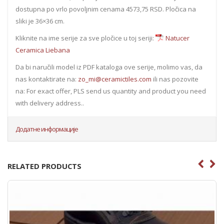
dostupna po vrlo povoljnim cenama 4573,75 RSD. Pločica na
sliki je 36×36 cm.
Kliknite na ime serije za sve pločice u toj seriji:
Natucer
Ceramica Liebana
Da bi naručili model iz PDF kataloga ove serije, molimo vas, da
nas kontaktirate na:
zo_mi@ceramictiles.com
ili nas pozovite
na: For exact offer, PLS send us quantity and product you need
with delivery address..
Додатне информације
RELATED PRODUCTS