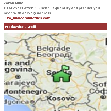
Zoran Milić
T:
For exact offer, PLS send us quantity and product you
need with delivery address.
E:
zo_mi@ceramictiles.com
Prodavnice u Srbiji