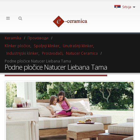
Srbija
Keramika
Производи
Klinker pločice
,
Spoljnji klinker
,
Unutrašnji klinker
,
Industrijski klinker
,
Proizvođači
,
Natucer Ceramica
Podne pločice Natucer Liebana Tama
Podne pločice Natucer Liebana Tama