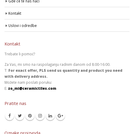
Gde će te nas naći
Kontakt
Uslovi i odredbe
Kontakt
Trebate li pomoć?
Za Vas, mi smo na raspolaganju radnim danom od 8:00-16:00.
T:
For exact offer, PLS send us quantity and product you need
with delivery address.
Možete nam poslati poruku:
E:
zo_mi@ceramictiles.com
Pratite nas
Oznake proizvoda