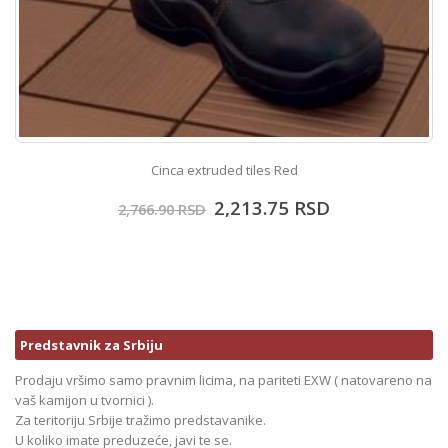
Cinca extruded tiles Red
2,213.75
RSD
2,766.90
RSD
Predstavnik za Srbiju
Prodaju vršimo samo pravnim licima, na pariteti EXW ( natovareno na
vaš kamijon u tvornici ).
Za teritoriju Srbije tražimo predstavanike.
U koliko imate preduzeće, javi te se.