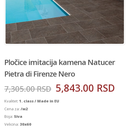
Pločice imitacija kamena Natucer
Pietra di Firenze Nero
5,843.00
RSD
7,305.00
RSD
Kvalitet:
1. class / Made in EU
Cena za:
/м2
Boja:
Siva
Velicina:
30x60