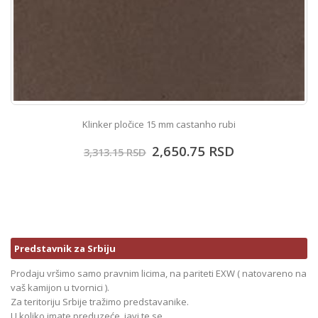
Klinker pločice 15 mm castanho rubi
2,650.75
RSD
3,313.15
RSD
Predstavnik za Srbiju
Prodaju vršimo samo pravnim licima, na pariteti EXW ( natovareno na
vaš kamijon u tvornici ).
Za teritoriju Srbije tražimo predstavanike.
U koliko imate preduzeće, javi te se.