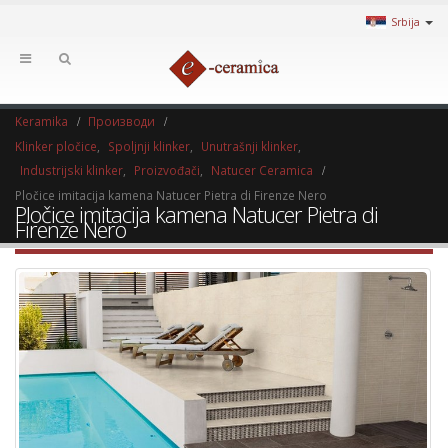
Srbija
Keramika
Производи
Klinker pločice
,
Spoljnji klinker
,
Unutrašnji klinker
,
Industrijski klinker
,
Proizvođači
,
Natucer Ceramica
Pločice imitacija kamena Natucer Pietra di Firenze Nero
Pločice imitacija kamena Natucer Pietra di
Firenze Nero