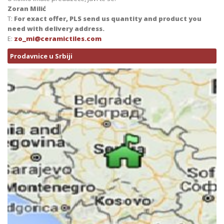
Zoran Milić
T:
For exact offer, PLS send us quantity and product you
need with delivery address.
E:
zo_mi@ceramictiles.com
Prodavnice u Srbiji