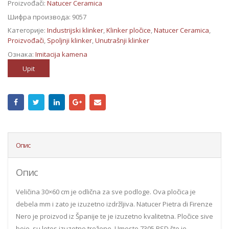
Proizvođači:
Natucer Ceramica
Шифра производа:
9057
Категорије:
Industrijski klinker
,
Klinker pločice
,
Natucer Ceramica
,
Proizvođači
,
Spoljnji klinker
,
Unutrašnji klinker
Ознака:
Imitacija kamena
Upit
Опис
Опис
Veličina 30×60 cm je odlična za sve podloge. Ova pločica je
debela mm i zato je izuzetno izdržljiva. Natucer Pietra di Firenze
Nero je proizvod iz Španije te je izuzetno kvalitetna. Pločice sive
boje, su letos izuzetno trežene. Umesto 7305 RSD što je