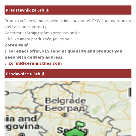
Predstavnik za Srbiju
Prodaju vršimo samo pravnim licima, na pariteti EXW ( natovareno na
vaš kamijon u tvornici ).
Za teritoriju Srbije tražimo predstavanike.
U koliko imate preduzeće, javi te se.
Zoran Milić
T:
For exact offer, PLS send us quantity and product you
need with delivery address.
E:
zo_mi@ceramictiles.com
Prodavnice u Srbiji