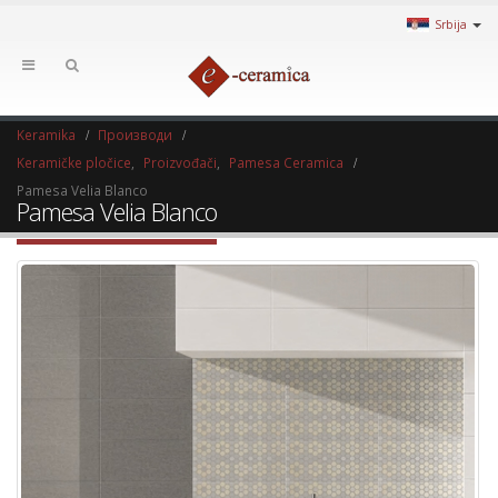
Srbija
Keramika
Производи
Keramičke pločice
,
Proizvođači
,
Pamesa Ceramica
Pamesa Velia Blanco
Pamesa Velia Blanco