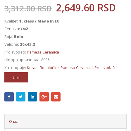
2,649.60
RSD
3,312.00
RSD
Kvalitet:
1. class / Made in EU
Cena za:
/м2
Boja:
Bela
Velicina:
20x45,2
Proizvođači:
Pamesa Ceramica
Шифра производа:
8996
Категорије:
Keramičke pločice
,
Pamesa Ceramica
,
Proizvođači
Upit
Опис