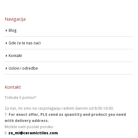
Navigacija
Blog
Gde će te nas naći
Kontakt
Uslovi i odredbe
Kontakt
Trebate li pomoć?
Za Vas, mi smo na raspolaganju radnim danom od 8:00-16:00.
T:
For exact offer, PLS send us quantity and product you need
with delivery address.
Možete nam poslati poruku:
E:
zo_mi@ceramictiles.com