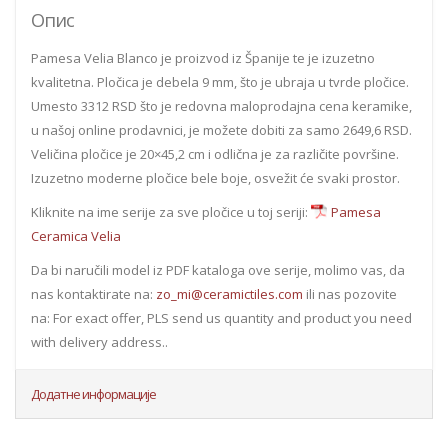
Опис
Pamesa Velia Blanco je proizvod iz Španije te je izuzetno
kvalitetna. Pločica je debela 9 mm, što je ubraja u tvrde pločice.
Umesto 3312 RSD što je redovna maloprodajna cena keramike,
u našoj online prodavnici, je možete dobiti za samo 2649,6 RSD.
Veličina pločice je 20×45,2 cm i odlična je za različite površine.
Izuzetno moderne pločice bele boje, osvežit će svaki prostor.
Kliknite na ime serije za sve pločice u toj seriji:
Pamesa
Ceramica Velia
Da bi naručili model iz PDF kataloga ove serije, molimo vas, da
nas kontaktirate na:
zo_mi@ceramictiles.com
ili nas pozovite
na: For exact offer, PLS send us quantity and product you need
with delivery address..
Додатне информације