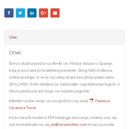
Опис
Опис
Širina i dužina pločice su 45×45 cm. Pločice dolaze iz Španije,
koja je poznata po kvalitetnoj keramiki. Zbog nižih troškova,
online prodaje, Vi će te na našoj strani ove ploče platiti samo
2815,2 RSD. 9 mm debljina će zadovoljiti i najzahtevnije kupce. U
izboru pločica braon boje, ne možete pogrešiti.
Kliknite na ime serije za sve pločice u toj seriji:
Pamesa
Ceramica Tovar
Da bi naručili model iz PDF kataloga ove serije, molimo vas, da
nas kontaktirate na:
zo_mi@ceramictiles.com
ili nas pozovite