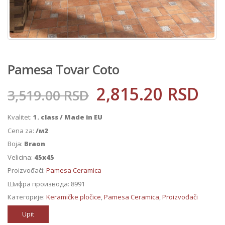
Pamesa Tovar Coto
2,815.20
RSD
3,519.00
RSD
Kvalitet:
1. class / Made in EU
Cena za:
/м2
Boja:
Braon
Velicina:
45x45
Proizvođači:
Pamesa Ceramica
Шифра производа:
8991
Категорије:
Keramičke pločice
,
Pamesa Ceramica
,
Proizvođači
Upit