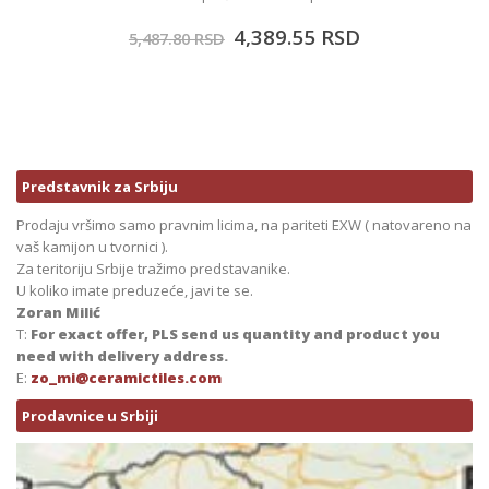
4,389.55
RSD
5,487.80
RSD
Predstavnik za Srbiju
Prodaju vršimo samo pravnim licima, na pariteti EXW ( natovareno na
vaš kamijon u tvornici ).
Za teritoriju Srbije tražimo predstavanike.
U koliko imate preduzeće, javi te se.
Zoran Milić
T:
For exact offer, PLS send us quantity and product you
need with delivery address.
E:
zo_mi@ceramictiles.com
Prodavnice u Srbiji