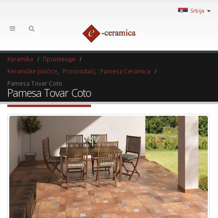
Srbija
Keramika
Производи
Keramičke pločice
,
Proizvođači
,
Pamesa Ceramica
Pamesa Tovar Coto
Pamesa Tovar Coto