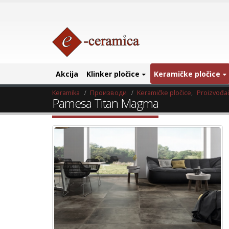
Akcija
Klinker pločice
Keramičke pločice
Keramika
Производи
Keramičke pločice
,
Proizvođač
Pamesa Titan Magma