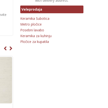
with delivery address.
Veleprodaja
ovite
Keramika Subotica
Metro pločice
Posebni lavabo
Keramika za kuhinju
Pločice za kupatila