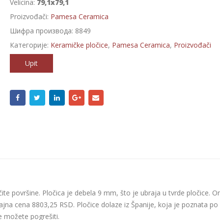
Velicina:
79,1x79,1
Proizvođači:
Pamesa Ceramica
Шифра производа:
8849
Категорије:
Keramičke pločice
,
Pamesa Ceramica
,
Proizvođači
Upit
ičite površine. Pločica je debela 9 mm, što je ubraja u tvrde pločice. O
na cena 8803,25 RSD. Pločice dolaze iz Španije, koja je poznata po
ne možete pogrešiti.