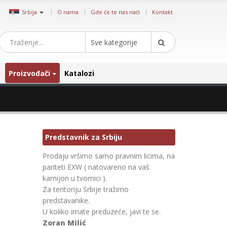
|
Srbija
O nama
Gde će te nas naći
Kontakt
Sve kategorije
Proizvođači
Katalozi
Predstavnik za Srbiju
Prodaju vršimo samo pravnim licima, na
pariteti EXW ( natovareno na vaš
kamijon u tvornici ).
Za teritoriju Srbije tražimo
predstavanike.
U koliko imate preduzeće, javi te se.
Zoran Milić