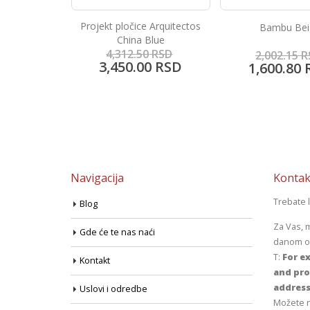
 Arquitectos
Bambu Beige
Keope Ciottolat
Blue
0
RSD
2,002.15
RSD
9,605.95
R
0
RSD
1,600.80
RSD
7,684.30
Navigacija
Kontak
Trebate 
Blog
Za Vas, 
Gde će te nas naći
danom od
T:
For ex
Kontakt
and pro
address
Uslovi i odredbe
Možete n