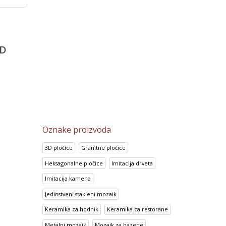
 60×60
Projekt pločice Arquitectos
Bambu Beige
China Blue
4,312.50
RSD
2,002.15
RSD
D
3,450.00
RSD
1,600.80
RSD
Oznake proizvoda
3D pločice
Granitne pločice
Heksagonalne pločice
Imitacija drveta
Imitacija kamena
Jedinstveni stakleni mozaik
Keramika za hodnik
Keramika za restorane
Metalni mozaik
Mozaik za bazene