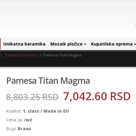
Unikatna keramika
Mozaik pločice
Kupatilska oprema
i
,
Pamesa Ceramica
Pamesa Titan Magma
Pamesa Titan Magma
7,042.60
RSD
8,803.25
RSD
Kvalitet:
1. class / Made in EU
Cena za:
/м2
Boja:
Braon