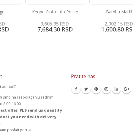
Porcelanske pločice
o Rosso
Bambu Marfil
Super Black
5,487.80
RSD
SD
2,002.15
RSD
4,389.55
RS
RSD
1,600.80
RSD
t
Pratite nas
li pomoć?
mi smo na raspolaganju radnim
 8:00-16:00.
act offer, PLS send us quantity
duct you need with delivery
.
am poslati poruku: