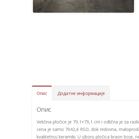
Опис
Додатне информације
Опис
Veličina pločice je 79,1×79,1 cm i odlična je za razl
cena je samo 7042,6 RSD, dok redovna, maloprodaj
kvalitetnoj keramiki. U izboru pločica braon boje, 