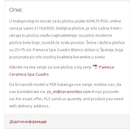
Опис
U maloprodaji bi morali za tu pločicu platiti 6399,75 RSD, online
cena je samo 5119,8 RSD. Debljina pločice, je vrlo važna 9 mm i
ubraja tu pločicu među najkvalitetnije. Izuzetno moderne
pločice bele boje, osvežit će svaki prostor. Širina i dužina pločice
su 25×75 cm. Pamesa Spa Cuadro Blanco dolazi iz Španije, koja
je poznata po vrlo visokoj kvaliteta keramike u svetu.
Kliknite na ime serije za sve pločice u toj seriji:
Pamesa
Ceramica Spa Cuadro
Da bi naručili model iz PDF kataloga ove serije, molimo vas, da
nas kontaktirate na:
zo_mi@ceramictiles.com
ili nas pozovite
na: For exact offer, PLS send us quantity and product you need
with delivery address..
Додатне информације