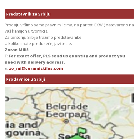
Predstavnik za Srbiju
Prodaju vršimo samo pravnim licima, na pariteti EXW ( natovareno na
vaš kamijon u tvornici ).
Za teritoriju Srbije tražimo predstavanike.
U koliko imate preduzeće, javi te se.
Zoran Milić
T:
For exact offer, PLS send us quantity and product you
need with delivery address.
E:
zo_mi@ceramictiles.com
Prodavnice u Srbiji