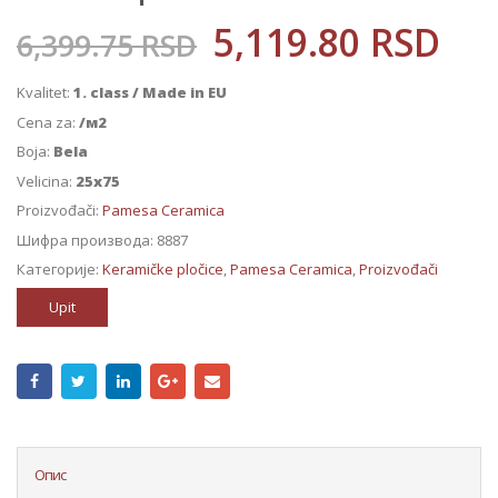
5,119.80
RSD
6,399.75
RSD
Kvalitet:
1. class / Made in EU
Cena za:
/м2
Boja:
Bela
Velicina:
25x75
Proizvođači:
Pamesa Ceramica
Шифра производа:
8887
Категорије:
Keramičke pločice
,
Pamesa Ceramica
,
Proizvođači
Upit
Опис