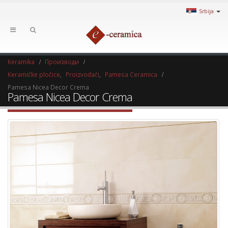
Srbija
Keramika
Производи
Keramičke pločice
,
Proizvođači
,
Pamesa Ceramica
Pamesa Nicea Decor Crema
Pamesa Nicea Decor Crema