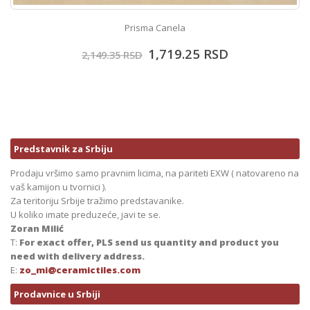
Prisma Canela
1,719.25
RSD
2,149.35
RSD
Predstavnik za Srbiju
Prodaju vršimo samo pravnim licima, na pariteti EXW ( natovareno na
vaš kamijon u tvornici ).
Za teritoriju Srbije tražimo predstavanike.
U koliko imate preduzeće, javi te se.
Zoran Milić
T:
For exact offer, PLS send us quantity and product you
need with delivery address.
E:
zo_mi@ceramictiles.com
Prodavnice u Srbiji