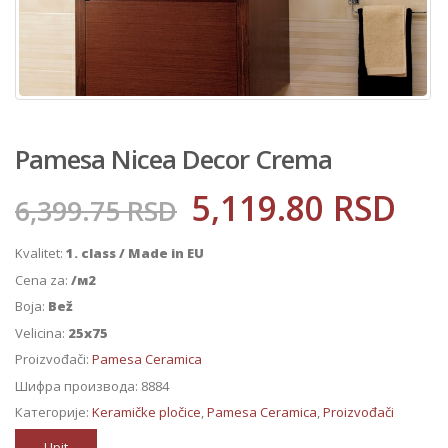
Pamesa Nicea Decor Crema
5,119.80
RSD
6,399.75
RSD
Kvalitet:
1. class / Made in EU
Cena za:
/м2
Boja:
Bež
Velicina:
25x75
Proizvođači:
Pamesa Ceramica
Шифра производа:
8884
Категорије:
Keramičke pločice
,
Pamesa Ceramica
,
Proizvođači
Upit