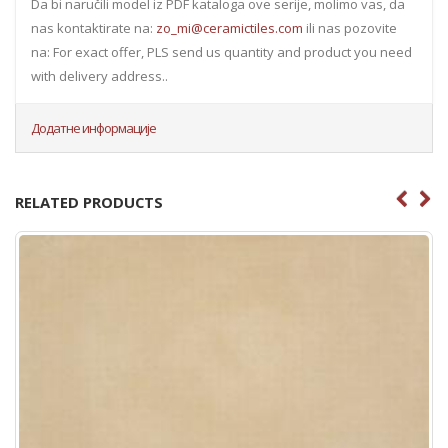
Da bi naručili model iz PDF kataloga ove serije, molimo vas, da
nas kontaktirate na:
zo_mi@ceramictiles.com
ili nas pozovite
na: For exact offer, PLS send us quantity and product you need
with delivery address..
Додатне информације
RELATED PRODUCTS