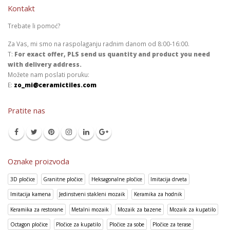
Kontakt
Trebate li pomoć?
Za Vas, mi smo na raspolaganju radnim danom od 8:00-16:00.
T:
For exact offer, PLS send us quantity and product you need
with delivery address.
Možete nam poslati poruku:
E:
zo_mi@ceramictiles.com
Pratite nas
Oznake proizvoda
3D pločice
Granitne pločice
Heksagonalne pločice
Imitacija drveta
Imitacija kamena
Jedinstveni stakleni mozaik
Keramika za hodnik
Keramika za restorane
Metalni mozaik
Mozaik za bazene
Mozaik za kupatilo
Octagon pločice
Pločice za kupatilo
Pločice za sobe
Pločice za terase