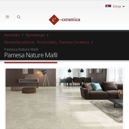
Srbija
Keramika
Производи
Keramičke pločice
,
Proizvođači
,
Pamesa Ceramica
Pamesa Nature Mafil
Pamesa Nature Mafil