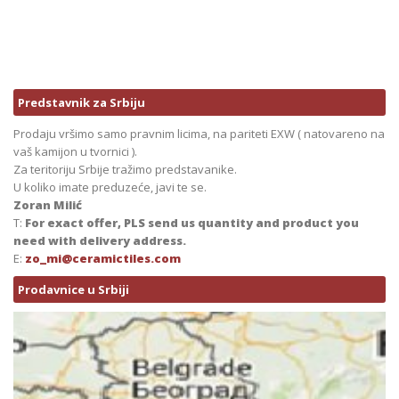
Predstavnik za Srbiju
Prodaju vršimo samo pravnim licima, na pariteti EXW ( natovareno na
vaš kamijon u tvornici ).
Za teritoriju Srbije tražimo predstavanike.
U koliko imate preduzeće, javi te se.
Zoran Milić
T:
For exact offer, PLS send us quantity and product you
need with delivery address.
E:
zo_mi@ceramictiles.com
Prodavnice u Srbiji