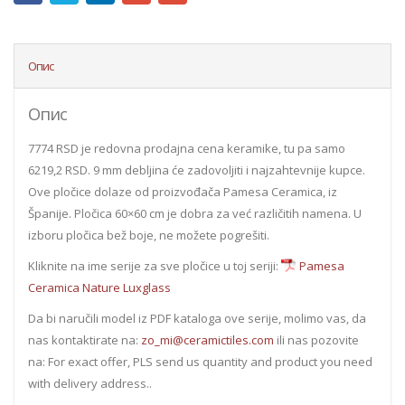
Опис
Опис
7774 RSD je redovna prodajna cena keramike, tu pa samo
6219,2 RSD. 9 mm debljina će zadovoljiti i najzahtevnije kupce.
Ove pločice dolaze od proizvođača Pamesa Ceramica, iz
Španije. Pločica 60×60 cm je dobra za već različitih namena. U
izboru pločica bež boje, ne možete pogrešiti.
Kliknite na ime serije za sve pločice u toj seriji:
Pamesa
Ceramica Nature Luxglass
Da bi naručili model iz PDF kataloga ove serije, molimo vas, da
nas kontaktirate na:
zo_mi@ceramictiles.com
ili nas pozovite
na: For exact offer, PLS send us quantity and product you need
with delivery address..