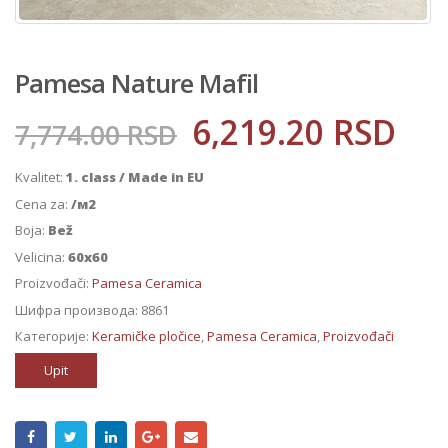
Pamesa Nature Mafil
6,219.20
RSD
7,774.00
RSD
Kvalitet:
1. class / Made in EU
Cena za:
/м2
Boja:
Bež
Velicina:
60x60
Proizvođači:
Pamesa Ceramica
Шифра производа:
8861
Категорије:
Keramičke pločice
,
Pamesa Ceramica
,
Proizvođači
Upit