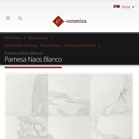
Srbija
Keramika
Производи
Keramičke pločice
,
Proizvođači
,
Pamesa Ceramica
Pamesa Naos Blanco
Pamesa Naos Blanco