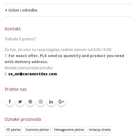
Uslovi i odredbe
Kontakt
Trebate li pomoć?
Za Vas, mi smo na raspolaganju radnim danom od 8:00-16:00.
T:
For exact offer, PLS send us quantity and product you need
with delivery address.
Možete nam poslati poruku:
E:
zo_mi@ceramictiles.com
Pratite nas
Oznake proizvoda
3D pločice
Granitne pločice
Heksagonalne pločice
Imitacija drveta