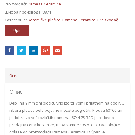
Proizvođači:
Pamesa Ceramica
Шифра производа:
8874
Категорије:
Keramičke pločice
,
Pamesa Ceramica
,
Proizvođači
Upit
Опис
Опис
Debljina 9 mm čini pločicu vrlo izdržljivom i prijatnom na dodir. U
izboru pločica bele boje, ne možete pogrešiti. Pločica 60×60 cm
je dobra za već različitih namena. 6744,75 RSD je redovna
prodajna cena keramike, tu pa samo 5395,8 RSD. Ove pločice
dolaze od proizvođača Pamesa Ceramica, iz Španije.