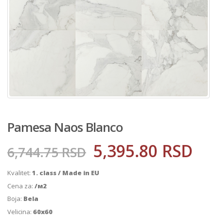
Pamesa Naos Blanco
5,395.80
RSD
6,744.75
RSD
Kvalitet:
1. class / Made in EU
Cena za:
/м2
Boja:
Bela
Velicina:
60x60