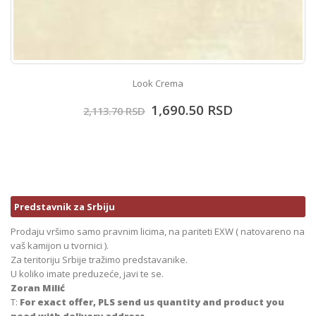
Look Crema
1,690.50
RSD
2,113.70
RSD
Predstavnik za Srbiju
Prodaju vršimo samo pravnim licima, na pariteti EXW ( natovareno na
vaš kamijon u tvornici ).
Za teritoriju Srbije tražimo predstavanike.
U koliko imate preduzeće, javi te se.
Zoran Milić
T:
For exact offer, PLS send us quantity and product you