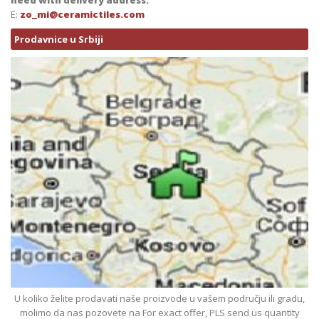
need with delivery address.
E:
zo_mi@ceramictiles.com
Prodavnice u Srbiji
U koliko želite prodavati naše proizvode u vašem području ili gradu,
molimo da nas pozovete na For exact offer, PLS send us quantity