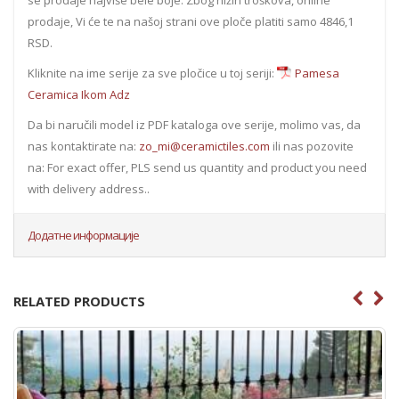
se prodaje najviše bele boje. Zbog nižih troškova, online
prodaje, Vi će te na našoj strani ove ploče platiti samo 4846,1
RSD.
Kliknite na ime serije za sve pločice u toj seriji:
Pamesa
Ceramica Ikom Adz
Da bi naručili model iz PDF kataloga ove serije, molimo vas, da
nas kontaktirate na:
zo_mi@ceramictiles.com
ili nas pozovite
na: For exact offer, PLS send us quantity and product you need
with delivery address..
Додатне информације
RELATED PRODUCTS