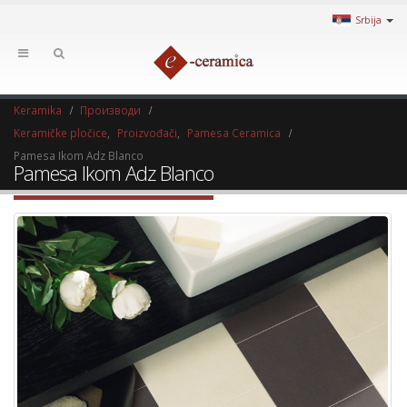
Srbija
Keramika
Производи
Keramičke pločice
,
Proizvođači
,
Pamesa Ceramica
Pamesa Ikom Adz Blanco
Pamesa Ikom Adz Blanco