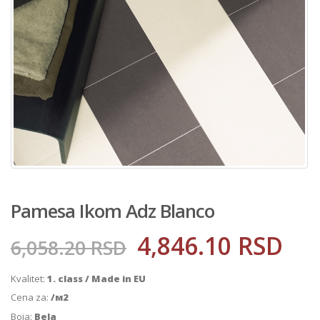
Pamesa Ikom Adz Blanco
4,846.10
RSD
6,058.20
RSD
Kvalitet:
1. class / Made in EU
Cena za:
/м2
Boja:
Bela