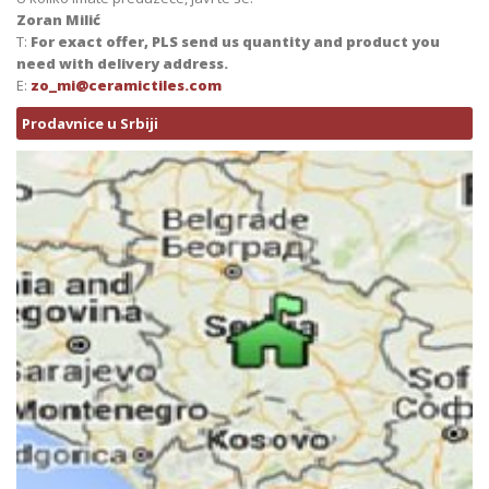
Zoran Milić
T:
For exact offer, PLS send us quantity and product you
need with delivery address.
E:
zo_mi@ceramictiles.com
Prodavnice u Srbiji