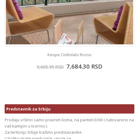
Keope Ciottolato Rosso
7,684.30
RSD
9,605.95
RSD
Predstavnik za Srbiju
Prodaju vršimo samo pravnim licima, na pariteti EXW ( natovareno na
vaš kamijon u tvornici ).
Za teritoriju Srbije tražimo predstavanike.
U koliko imate preduzeće, javi te se.