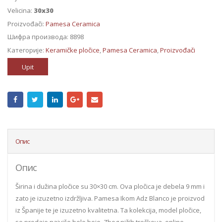
Velicina:
30x30
Proizvođači:
Pamesa Ceramica
Шифра производа:
8898
Категорије:
Keramičke pločice
,
Pamesa Ceramica
,
Proizvođači
Upit
Опис
Опис
Širina i dužina pločice su 30×30 cm. Ova pločica je debela 9 mm i
zato je izuzetno izdržljiva. Pamesa Ikom Adz Blanco je proizvod
iz Španije te je izuzetno kvalitetna. Ta kolekcija, model pločice,