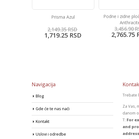
Podne i zidne pločice Talia
Porcelanske plo
a Azul
Anthracite
Super Wh
3,456.90
RSD
5,487.80
35
RSD
2,765.75
RSD
4,389.55
25
RSD
Navigacija
Kontak
Trebate 
Blog
Za Vas, 
Gde će te nas naći
danom od
T:
For ex
Kontakt
and pro
address
Uslovi i odredbe