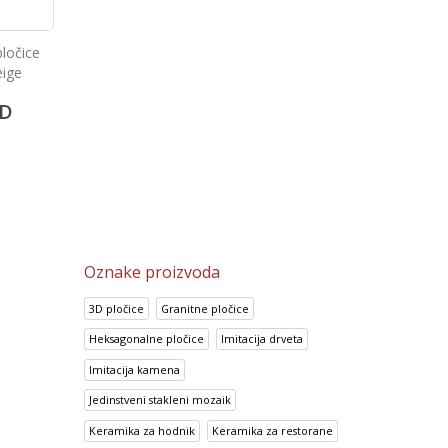
Podne i zidne pločice
il
Prisma Azul
Anthracite
3,456.90
RSD
D
2,149.35
RSD
2,765.75
RS
SD
1,719.25
RSD
Oznake proizvoda
3D pločice
Granitne pločice
Heksagonalne pločice
Imitacija drveta
Imitacija kamena
Jedinstveni stakleni mozaik
Keramika za hodnik
Keramika za restorane