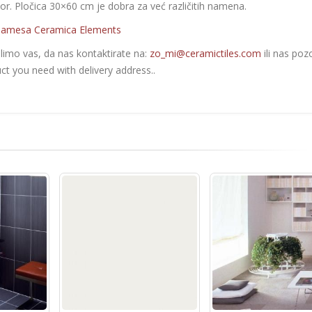
or. Pločica 30×60 cm je dobra za već različitih namena.
amesa Ceramica Elements
olimo vas, da nas kontaktirate na:
zo_mi@ceramictiles.com
ili nas poz
ct you need with delivery address..