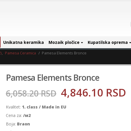
Unikatna keramika
Mozaik pločice
Kupatilska oprema
i
,
Pamesa Ceramica
Pamesa Elements Bronce
Pamesa Elements Bronce
4,846.10
RSD
6,058.20
RSD
Kvalitet:
1. class / Made in EU
Cena za:
/м2
Boja:
Braon