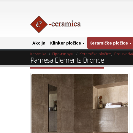
Akcija
Klinker pločice
Keramičke pločice
Keramika
Производи
Keramičke pločice
,
Proizvođač
Pamesa Elements Bronce