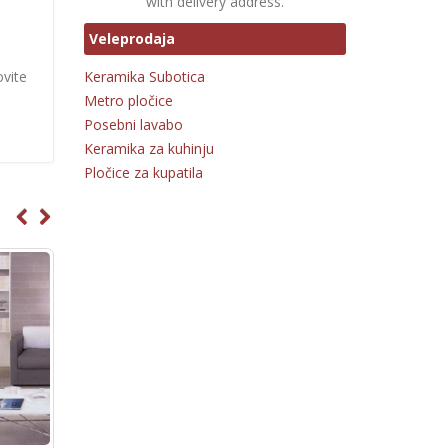
with delivery address.
Veleprodaja
ovite
Keramika Subotica
Metro pločice
Posebni lavabo
Keramika za kuhinju
Pločice za kupatila