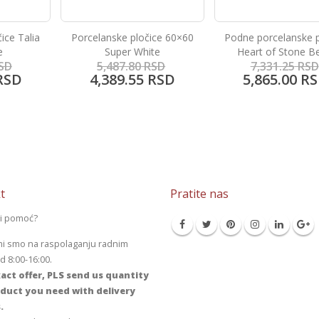
čice 60×60
Podne porcelanske pločice
Bambu Marf
ite
Heart of Stone Beige
RSD
7,331.25
RSD
2,002.15
RS
RSD
5,865.00
RSD
1,600.80
R
t
Pratite nas
li pomoć?
mi smo na raspolaganju radnim
 8:00-16:00.
act offer, PLS send us quantity
duct you need with delivery
.