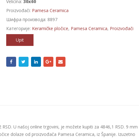
Velicina:
30x60
Proizvođači:
Pamesa Ceramica
Шифра производа:
8897
Категорије:
Keramičke pločice
,
Pamesa Ceramica
,
Proizvođači
Upit
2 RSD. U našoj online trgovini, je možete kupiti za 4846,1 RSD. 9 mm
 pločice dolaze od proizvođača Pamesa Ceramica, iz Španije. Izuzetno