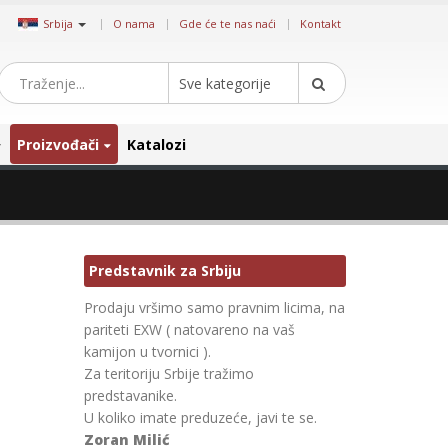
|
Srbija
O nama
Gde će te nas naći
Kontakt
Sve kategorije
Proizvođači
Katalozi
Predstavnik za Srbiju
Prodaju vršimo samo pravnim licima, na
pariteti EXW ( natovareno na vaš
kamijon u tvornici ).
Za teritoriju Srbije tražimo
predstavanike.
U koliko imate preduzeće, javi te se.
Zoran Milić